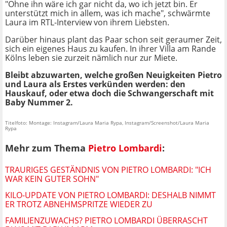
"Ohne ihn wäre ich gar nicht da, wo ich jetzt bin. Er
unterstützt mich in allem, was ich mache", schwärmte
Laura im RTL-Interview von ihrem Liebsten.
Darüber hinaus plant das Paar schon seit geraumer Zeit,
sich ein eigenes Haus zu kaufen. In ihrer Villa am Rande
Kölns leben sie zurzeit nämlich nur zur Miete.
Bleibt abzuwarten, welche großen Neuigkeiten Pietro
und Laura als Erstes verkünden werden: den
Hauskauf, oder etwa doch die Schwangerschaft mit
Baby Nummer 2.
Titelfoto: Montage: Instagram/Laura Maria Rypa, Instagram/Screenshot/Laura Maria
Rypa
Mehr zum Thema
Pietro Lombardi
:
TRAURIGES GESTÄNDNIS VON PIETRO LOMBARDI: "ICH
WAR KEIN GUTER SOHN"
KILO-UPDATE VON PIETRO LOMBARDI: DESHALB NIMMT
ER TROTZ ABNEHMSPRITZE WIEDER ZU
FAMILIENZUWACHS? PIETRO LOMBARDI ÜBERRASCHT