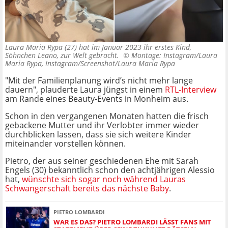
Laura Maria Rypa (27) hat im Januar 2023 ihr erstes Kind,
Söhnchen Leano, zur Welt gebracht. ©
Montage: Instagram/Laura
Maria Rypa, Instagram/Screenshot/Laura Maria Rypa
"Mit der Familienplanung wird’s nicht mehr lange
dauern", plauderte Laura jüngst in einem
RTL-Interview
am Rande eines Beauty-Events in Monheim aus.
Schon in den vergangenen Monaten hatten die frisch
gebackene Mutter und ihr Verlobter immer wieder
durchblicken lassen, dass sie sich weitere Kinder
miteinander vorstellen können.
Pietro, der aus seiner geschiedenen Ehe mit Sarah
Engels (30) bekanntlich schon den achtjährigen Alessio
hat,
wünschte sich sogar noch während Lauras
Schwangerschaft bereits das nächste Baby
.
PIETRO LOMBARDI
WAR ES DAS? PIETRO LOMBARDI LÄSST FANS MIT