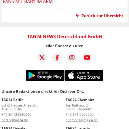
FANS MIT BABY IM ARM
Zurück zur Übersicht
TAG24 NEWS Deutschland GmbH
Hier findest du uns:
Unsere Redaktionen direkt für Dich vor Ort:
TAG24 Berlin
TAG24 Chemnitz
Schönhauser Allee 36
Am Rathaus 2
10435 Berlin
09111 Chemnitz
+49 30 120880900
+49 371 6906600
berlin@tag24.de
chemnitz@tag24.de
TAG24 Dresden
TAG24 Leipzig