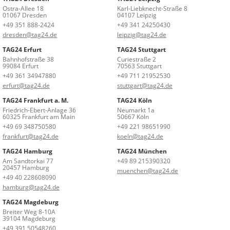
Ostra-Allee 18
Karl-Liebknecht-Straße 8
01067 Dresden
04107 Leipzig
+49 351 888-2424
+49 341 24250430
dresden@tag24.de
leipzig@tag24.de
TAG24 Erfurt
TAG24 Stuttgart
Bahnhofstraße 38
Curiestraße 2
99084 Erfurt
70563 Stuttgart
+49 361 34947880
+49 711 21952530
erfurt@tag24.de
stuttgart@tag24.de
TAG24 Frankfurt a. M.
TAG24 Köln
Friedrich-Ebert-Anlage 36
Neumarkt 1a
60325 Frankfurt am Main
50667 Köln
+49 69 348750580
+49 221 98651990
frankfurt@tag24.de
koeln@tag24.de
TAG24 Hamburg
TAG24 München
Am Sandtorkai 77
+49 89 215390320
20457 Hamburg
muenchen@tag24.de
+49 40 228608090
hamburg@tag24.de
TAG24 Magdeburg
Breiter Weg 8-10A
39104 Magdeburg
+49 391 50548260