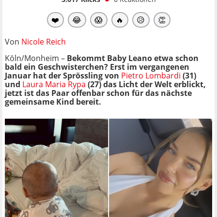
❤️
😂
😱
🔥
😥
👏
Von
Nicole Reich
Köln/Monheim –
Bekommt Baby Leano etwa schon
bald ein Geschwisterchen? Erst im vergangenen
Januar hat der Sprössling von
Pietro Lombardi
(31)
und
Laura Maria Rypa
(27) das Licht der Welt erblickt,
jetzt ist das Paar offenbar schon für das nächste
gemeinsame Kind bereit.