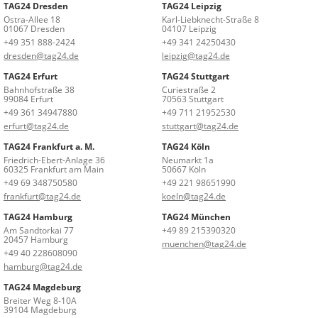
TAG24 Dresden
TAG24 Leipzig
Ostra-Allee 18
Karl-Liebknecht-Straße 8
01067 Dresden
04107 Leipzig
+49 351 888-2424
+49 341 24250430
dresden@tag24.de
leipzig@tag24.de
TAG24 Erfurt
TAG24 Stuttgart
Bahnhofstraße 38
Curiestraße 2
99084 Erfurt
70563 Stuttgart
+49 361 34947880
+49 711 21952530
erfurt@tag24.de
stuttgart@tag24.de
TAG24 Frankfurt a. M.
TAG24 Köln
Friedrich-Ebert-Anlage 36
Neumarkt 1a
60325 Frankfurt am Main
50667 Köln
+49 69 348750580
+49 221 98651990
frankfurt@tag24.de
koeln@tag24.de
TAG24 Hamburg
TAG24 München
Am Sandtorkai 77
+49 89 215390320
20457 Hamburg
muenchen@tag24.de
+49 40 228608090
hamburg@tag24.de
TAG24 Magdeburg
Breiter Weg 8-10A
39104 Magdeburg