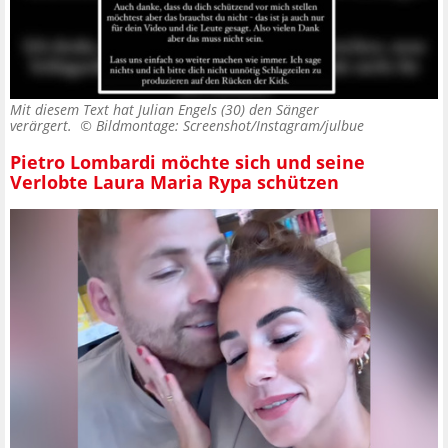
Mit diesem Text hat Julian Engels (30) den Sänger
verärgert. ©
Bildmontage: Screenshot/Instagram/julbue
Pietro Lombardi möchte sich und seine
Verlobte Laura Maria Rypa schützen