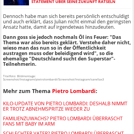
STATEMENT ÜBER SEINE ZUKUNFT RÄTSELN
Dennoch habe man sich bereits persönlich entschuldigt
und auch erklärt, dass Julian nicht einmal den geringsten
Ansatz hatte, damit auf irgendetwas hinzudeuten.
Dann goss sie jedoch nochmals Öl ins Feuer: "Das
Thema war also bereits geklärt. Verstehe daher nicht,
wieso man das nun so in der Öffentlichkeit
austragen muss oder beleidigend wird", so die
ehemalige "Deutschland sucht den Superstar"-
Teilnehmerin.
Titelfoto: Bildmontage:
Screenshot/Instagram/pietrolombardi/Screenshot/Instagram/sarellax3
Mehr zum Thema
Pietro Lombardi
:
KILO-UPDATE VON PIETRO LOMBARDI: DESHALB NIMMT
ER TROTZ ABNEHMSPRITZE WIEDER ZU
FAMILIENZUWACHS? PIETRO LOMBARDI ÜBERRASCHT
FANS MIT BABY IM ARM
SCHLECHTER VATER? PIETRO LOMBARDI ÜBERRASCHT