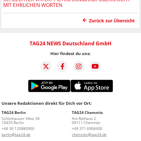
MIT EHRLICHEN WORTEN
Zurück zur Übersicht
TAG24 NEWS Deutschland GmbH
Hier findest du uns:
Unsere Redaktionen direkt für Dich vor Ort:
TAG24 Berlin
TAG24 Chemnitz
Schönhauser Allee 36
Am Rathaus 2
10435 Berlin
09111 Chemnitz
+49 30 120880900
+49 371 6906600
berlin@tag24.de
chemnitz@tag24.de