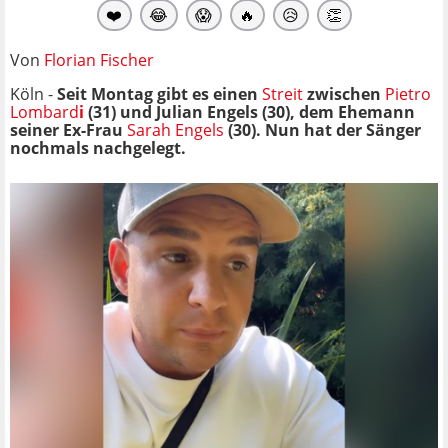
❤️
😂
😱
🔥
😥
👏
Von
Florian Fischer
Köln -
Seit Montag gibt es einen
Streit
zwischen
Pietro
Lombard
i
(31) und Julian Engels (30), dem Ehemann
seiner Ex-Frau
Sarah Engels
(30). Nun hat der Sänger
nochmals nachgelegt.