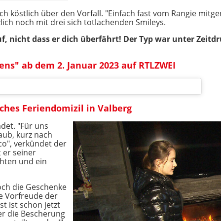
h köstlich über den Vorfall. "Einfach fast vom Rangie mit
lich noch mit drei sich totlachenden Smileys.
, nicht dass er dich überfährt! Der Typ war unter Zeitd
ens" ab dem 2. Januar 2023 auf RTLZWEI
hes Feriendomizil in Valberg
det. "Für uns
aub, kurz nach
o", verkündet der
 er seiner
hten und ein
och die Geschenke
ie Vorfreude der
t ist schon jetzt
ber die Bescherung