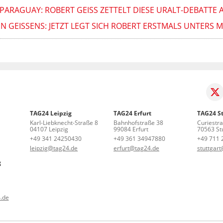
RAGUAY: ROBERT GEISS ZETTELT DIESE URALT-DEBATTE A
N GEISSENS: JETZT LEGT SICH ROBERT ERSTMALS UNTERS 
TAG24 Leipzig
TAG24 Erfurt
TAG24 St
Karl-Liebknecht-Straße 8
Bahnhofstraße 38
Curiestr
04107 Leipzig
99084 Erfurt
70563 Stu
+49 341 24250430
+49 361 34947880
+49 711 
leipzig@tag24.de
erfurt@tag24.de
stuttgar
g
.de