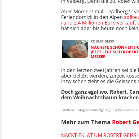
in Valberg. Denn die 20. Rolex will
Aber Moment mal … Valberg? Das
Feriendomizil in den Alpen
sollte
rund 2,4 Millionen Euro verkauft
hat sich aber bis heute noch kei
ROBERT GEISS
NÄCHSTE SCHÖNHEITS-OP
JETZT LEGT SICH ROBER
MESSER
In den letzten zwei Jahren sei d
aber belebt werden, zurzeit kost
Inzwischen zieht es die Geissens 
Doch ganz egal wo, Robert, Ca
dem Weihnachtsbaum krachen las
Titelfoto: Instagram/robertgeiss_1964 (Screenshots,
Mehr zum Thema
Robert Ge
NACKT-EKLAT UM ROBERT GEISS!