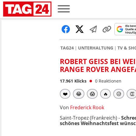
TAG24
UNTERHALTUNG
TV & S
ROBERT GEISS BEI WE
ANGE ROVER ANGEFA
17.961
Klicks
0
Reaktionen
❤️
😂
😱
🔥
😥
👏
Von
Frederick Rook
Saint-Tropez (Frankreich) -
Schre
schönes Weihnachtsfest wünsch