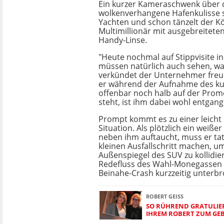
Ein kurzer Kameraschwenk über 
wolkenverhangene Hafenkulisse 
Yachten und schon tänzelt der K
Multimillionär mit ausgebreitete
Handy-Linse.
"Heute nochmal auf Stippvisite in
müssen natürlich auch sehen, wa
verkündet der Unternehmer freu
er während der Aufnahme des ku
offenbar noch halb auf der Pro
steht, ist ihm dabei wohl entgan
Prompt kommt es zu einer leicht 
Situation. Als plötzlich ein weiße
neben ihm auftaucht, muss er tat
kleinen Ausfallschritt machen, u
Außenspiegel des SUV zu kollidie
Redefluss des Wahl-Monegassen 
Beinahe-Crash kurzzeitig unterb
ROBERT GEISS
SO RÜHREND GRATULIER
IHREM ROBERT ZUM GE