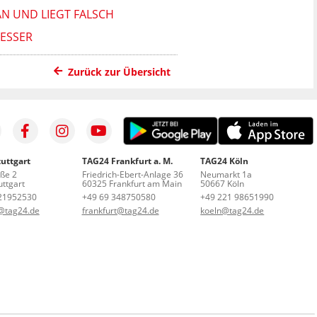
N UND LIEGT FALSCH
MESSER
Zurück zur Übersicht
uttgart
TAG24 Frankfurt a. M.
TAG24 Köln
aße 2
Friedrich-Ebert-Anlage 36
Neumarkt 1a
ttgart
60325 Frankfurt am Main
50667 Köln
21952530
+49 69 348750580
+49 221 98651990
t@tag24.de
frankfurt@tag24.de
koeln@tag24.de