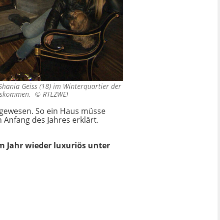
hania Geiss (18) im Winterquartier der
 auskommen. ©
RTLZWEI
se gewesen. So ein Haus müsse
 Anfang des Jahres erklärt.
m Jahr wieder luxuriös unter