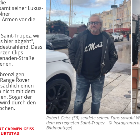
die
samt seiner Luxus-
ölner
n Armen vor die
 Saint-Tropez, wir
s hier abgeht",
destrahlend. Dass
rzen Clips
menaden-Straße
genen.
brenzligen
r Range Rover
sächlich einen
m nicht mit dem
ren. Sogar der
wird durch den
rochen.
Robert Geiss (58) sendete seinen Fans sowohl 
dem verregneten Saint-Tropez. ©
Instagram/ro
Bildmontage)
T CARMEN GEISS
BURTSTAG