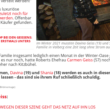
 verteilt werden!"
 luxuriöse
 zuletzt noch für
 werden
. Offenbar
n Käufer gefunden.
 BEI DEN GEISSENS:
T ERSTMALS UNTERS
Im Winter 2021 mussten Davina Geiss (19) und S
Familie in Valberg eine Zeit lang ohne Strom
ie Familie insgesamt lediglich einen Monat in der Winter-Oa
e es nur noch, hatte Roberts Ehefrau
Carmen Geiss
(57) noch
eher nach Kitzbühel.
rmen,
Davina
(19) und
Shania
(18) werden es auch in diese
sen - das sind sie ihrem Ruf schließlich schuldig.
 Bildmontage)
iss
:
 WEGEN DIESER SZENE GEHT DAS NETZ AUF IHN LOS