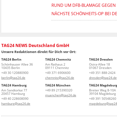
RUND UM DFB-BLAMAGE GEGEN PA
NÄCHSTE SCHÖNHEITS-OP BEI DE
TAG24 NEWS Deutschland GmbH
Unsere Redaktionen direkt für Dich vor Ort:
TAG24 Berlin
TAG24 Chemnitz
TAG24 Dresden
Schönhauser Allee 36
Am Rathaus 2
Ostra-Allee 18
10435 Berlin
09111 Chemnitz
01067 Dresden
+49 30 120880900
+49 371 6906600
+49 351 888-2424
berlin@tag24.de
chemnitz@tag24.de
dresden@tag24.de
TAG24 Hamburg
TAG24 München
TAG24 Magdebur
Am Sandtorkai 77
+49 89 215390320
Breiter Weg 8-10A
20457 Hamburg
39104 Magdeburg
muenchen@tag24.de
+49 40 228608090
+49 391 50548260
hamburg@tag24.de
magdeburg@tag24