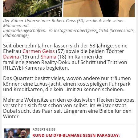
Der Kölner Unternehmer Robert Geiss (58) verdient viele seiner
Millionen mit
Immobiliengeschäften. ©
Instagram/robertgeiss_1964 (Screenshots,
Bildmontage)
Seit über zehn Jahren lassen sich der 58-Jährige, seine
Ehefrau
Carmen Geiss
(57) sowie die beiden Töchter
Davina
(19) und
Shania
(18) im Rahmen der
familieneigenen Reality-Doku auf Schritt und Tritt von
RTLZWEI-Kameras begleiten.
Das Quartett besitzt vieles, wovon andere nur träumen
können: eine Luxus-Jacht, einen kostspieligen Fuhrpark
und Kreditkarten, die kein Limit zu kennen scheinen.
Mehrere Wohnsitze an den exklusivsten Flecken Europas
verstehen sich fast schon von selbst. Im Wüstenstaat
Dubai sucht das Paar seit Längerem eine Bleibe für den
Winter.
ROBERT GEISS
RUND UM DFB-BLAMAGE GEGEN PARAGUAY: