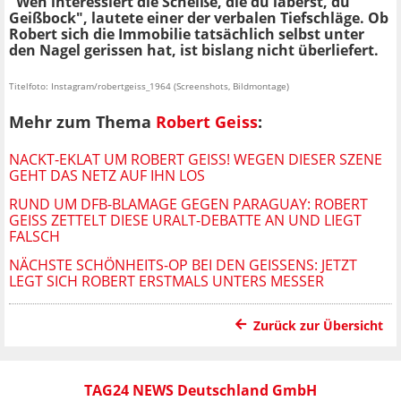
"Wen interessiert die Scheiße, die du laberst, du
Geißbock", lautete einer der verbalen Tiefschläge. Ob
Robert sich die Immobilie tatsächlich selbst unter
den Nagel gerissen hat, ist bislang nicht überliefert.
Titelfoto: Instagram/robertgeiss_1964 (Screenshots, Bildmontage)
Mehr zum Thema
Robert Geiss
:
NACKT-EKLAT UM ROBERT GEISS! WEGEN DIESER SZENE
GEHT DAS NETZ AUF IHN LOS
RUND UM DFB-BLAMAGE GEGEN PARAGUAY: ROBERT
GEISS ZETTELT DIESE URALT-DEBATTE AN UND LIEGT
FALSCH
NÄCHSTE SCHÖNHEITS-OP BEI DEN GEISSENS: JETZT
LEGT SICH ROBERT ERSTMALS UNTERS MESSER
Zurück zur Übersicht
TAG24 NEWS Deutschland GmbH