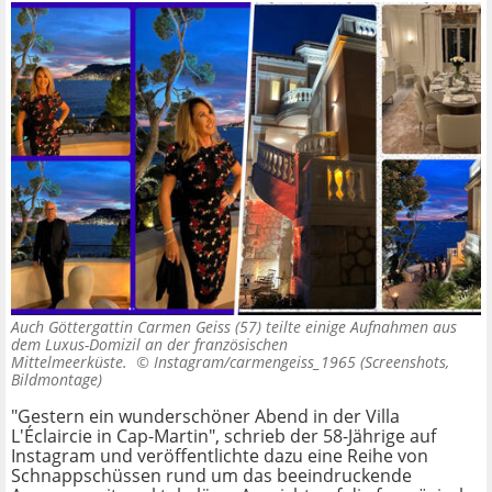
Auch Göttergattin Carmen Geiss (57) teilte einige Aufnahmen aus
dem Luxus-Domizil an der französischen
Mittelmeerküste. ©
Instagram/carmengeiss_1965 (Screenshots,
Bildmontage)
"Gestern ein wunderschöner Abend in der Villa
L'Éclaircie in Cap-Martin", schrieb der 58-Jährige auf
Instagram und veröffentlichte dazu eine Reihe von
Schnappschüssen rund um das beeindruckende