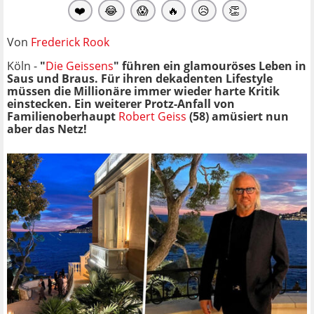
❤️
😂
😱
🔥
😥
👏
Von
Frederick Rook
Köln -
"
Die Geissens
" führen ein glamouröses Leben in
Saus und Braus. Für ihren dekadenten Lifestyle
müssen die Millionäre immer wieder harte Kritik
einstecken. Ein weiterer Protz-Anfall von
Familienoberhaupt
Robert Geiss
(58) amüsiert nun
aber das Netz!