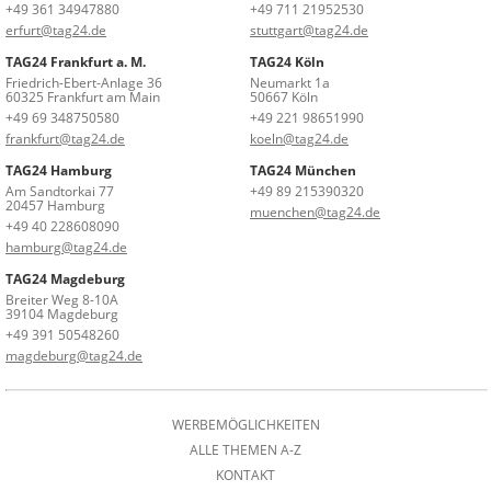
+49 361 34947880
+49 711 21952530
erfurt@tag24.de
stuttgart@tag24.de
TAG24 Frankfurt a. M.
TAG24 Köln
Friedrich-Ebert-Anlage 36
Neumarkt 1a
60325 Frankfurt am Main
50667 Köln
+49 69 348750580
+49 221 98651990
frankfurt@tag24.de
koeln@tag24.de
TAG24 Hamburg
TAG24 München
Am Sandtorkai 77
+49 89 215390320
20457 Hamburg
muenchen@tag24.de
+49 40 228608090
hamburg@tag24.de
TAG24 Magdeburg
Breiter Weg 8-10A
39104 Magdeburg
+49 391 50548260
magdeburg@tag24.de
WERBEMÖGLICHKEITEN
ALLE THEMEN A-Z
KONTAKT