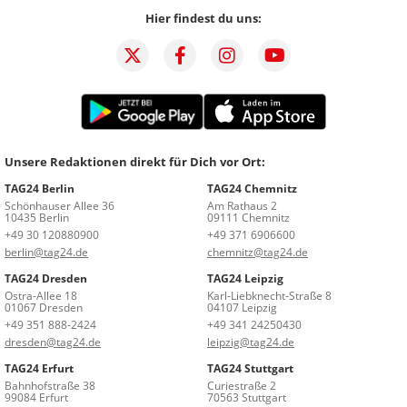
Hier findest du uns:
Unsere Redaktionen direkt für Dich vor Ort:
TAG24 Berlin
TAG24 Chemnitz
Schönhauser Allee 36
Am Rathaus 2
10435 Berlin
09111 Chemnitz
+49 30 120880900
+49 371 6906600
berlin@tag24.de
chemnitz@tag24.de
TAG24 Dresden
TAG24 Leipzig
Ostra-Allee 18
Karl-Liebknecht-Straße 8
01067 Dresden
04107 Leipzig
+49 351 888-2424
+49 341 24250430
dresden@tag24.de
leipzig@tag24.de
TAG24 Erfurt
TAG24 Stuttgart
Bahnhofstraße 38
Curiestraße 2
99084 Erfurt
70563 Stuttgart