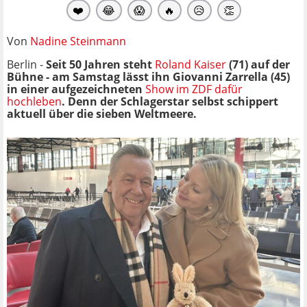
❤️
😂
😱
🔥
😥
👏
Von
Nadine Steinmann
Berlin -
Seit 50 Jahren steht
Roland Kaiser
(71) auf der
Bühne - am Samstag lässt ihn Giovanni Zarrella (45)
in einer aufgezeichneten
Show im ZDF dafür
hochleben
. Denn der Schlagerstar selbst schippert
aktuell über die sieben Weltmeere.