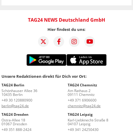
TAG24 NEWS Deutschland GmbH
Hier findest du uns:
Unsere Redaktionen direkt für Dich vor Ort:
TAG24 Berlin
TAG24 Chemnitz
Schönhauser Allee 36
Am Rathaus 2
10435 Berlin
09111 Chemnitz
+49 30 120880900
+49 371 6906600
berlin@tag24.de
chemnitz@tag24.de
TAG24 Dresden
TAG24 Leipzig
Ostra-Allee 18
Karl-Liebknecht-Straße 8
01067 Dresden
04107 Leipzig
+49 351 888-2424
+49 341 24250430