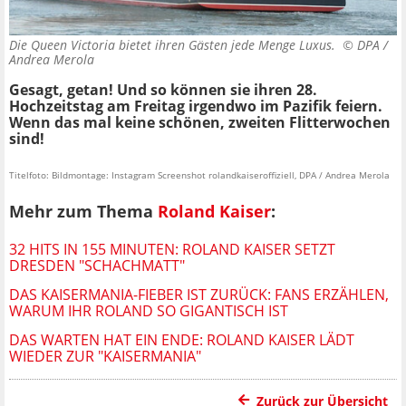
Die Queen Victoria bietet ihren Gästen jede Menge Luxus. ©
DPA /
Andrea Merola
Gesagt, getan! Und so können sie ihren 28.
Hochzeitstag am Freitag irgendwo im Pazifik feiern.
Wenn das mal keine schönen, zweiten Flitterwochen
sind!
Titelfoto: Bildmontage: Instagram Screenshot rolandkaiseroffiziell, DPA / Andrea Merola
Mehr zum Thema
Roland Kaiser
:
32 HITS IN 155 MINUTEN: ROLAND KAISER SETZT
DRESDEN "SCHACHMATT"
DAS KAISERMANIA-FIEBER IST ZURÜCK: FANS ERZÄHLEN,
WARUM IHR ROLAND SO GIGANTISCH IST
DAS WARTEN HAT EIN ENDE: ROLAND KAISER LÄDT
WIEDER ZUR "KAISERMANIA"
Zurück zur Übersicht