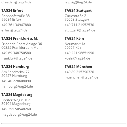
dresden@tag24.de
leipzig@tag24.de
TAG24 Erfurt
TAG24 Stuttgart
Bahnhofstraße 38
Curiestraße 2
99084 Erfurt
70563 Stuttgart
+49 361 34947880
+49 711 21952530
erfurt@tag24.de
stuttgart@tag24.de
TAG24 Frankfurt a. M.
TAG24 Köln
Friedrich-Ebert-Anlage 36
Neumarkt 1a
60325 Frankfurt am Main
50667 Köln
+49 69 348750580
+49 221 98651990
frankfurt@tag24.de
koeln@tag24.de
TAG24 Hamburg
TAG24 München
Am Sandtorkai 77
+49 89 215390320
20457 Hamburg
muenchen@tag24.de
+49 40 228608090
hamburg@tag24.de
TAG24 Magdeburg
Breiter Weg 8-10A
39104 Magdeburg
+49 391 50548260
magdeburg@tag24.de