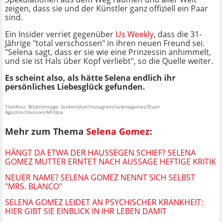
zeigen, dass sie und der Künstler ganz offiziell ein Paar
sind.
Ein Insider verriet gegenüber
Us Weekly
, dass die 31-
Jährige "total verschossen" in ihren neuen Freund sei.
"Selena sagt, dass er sie wie eine Prinzessin anhimmelt,
und sie ist Hals über Kopf verliebt", so die Quelle weiter.
Es scheint also, als hätte Selena endlich ihr
persönliches Liebesglück gefunden.
Titelfoto: Bildmontage: Screenshot/Instagram/selenagomez/Evan
Agostini/Invision/AP/dpa
Mehr zum Thema
Selena Gomez
:
HÄNGT DA ETWA DER HAUSSEGEN SCHIEF? SELENA
GOMEZ MUTTER ERNTET NACH AUSSAGE HEFTIGE KRITIK
NEUER NAME? SELENA GOMEZ NENNT SICH SELBST
"MRS. BLANCO"
SELENA GOMEZ LEIDET AN PSYCHISCHER KRANKHEIT:
HIER GIBT SIE EINBLICK IN IHR LEBEN DAMIT