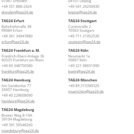
01067 Dresden
04107 Leipzig
+49 351 888-2424
+49 341 24250430
dresden@tag24.de
leipzig@tag24.de
TAG24 Erfurt
TAG24 Stuttgart
Bahnhofstraße 38
Curiestraße 2
99084 Erfurt
70563 Stuttgart
+49 361 34947880
+49 711 21952530
erfurt@tag24.de
stuttgart@tag24.de
TAG24 Frankfurt a. M.
TAG24 Köln
Friedrich-Ebert-Anlage 36
Neumarkt 1a
60325 Frankfurt am Main
50667 Köln
+49 69 348750580
+49 221 98651990
frankfurt@tag24.de
koeln@tag24.de
TAG24 Hamburg
TAG24 München
Am Sandtorkai 77
+49 89 215390320
20457 Hamburg
muenchen@tag24.de
+49 40 228608090
hamburg@tag24.de
TAG24 Magdeburg
Breiter Weg 8-10A
39104 Magdeburg
+49 391 50548260
magdeburg@tag24.de