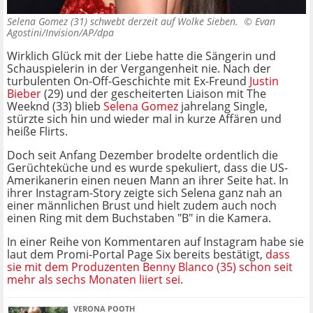
Selena Gomez (31) schwebt derzeit auf Wolke Sieben. ©
Evan
Agostini/Invision/AP/dpa
Wirklich Glück mit der Liebe hatte die Sängerin und
Schauspielerin in der Vergangenheit nie. Nach der
turbulenten On-Off-Geschichte mit Ex-Freund
Justin
Bieber
(29) und der gescheiterten Liaison mit The
Weeknd (33) blieb
Selena Gomez
jahrelang Single,
stürzte sich hin und wieder mal in kurze Affären und
heiße Flirts.
Doch seit Anfang Dezember brodelte ordentlich die
Gerüchteküche und es wurde spekuliert, dass die US-
Amerikanerin einen neuen Mann an ihrer Seite hat. In
ihrer Instagram-Story zeigte sich Selena ganz nah an
einer männlichen Brust und hielt zudem auch noch
einen Ring mit dem Buchstaben "B" in die Kamera.
In einer Reihe von Kommentaren auf Instagram habe sie
laut dem Promi-Portal Page Six bereits bestätigt,
dass
sie mit dem Produzenten Benny Blanco (35) schon seit
mehr als sechs Monaten liiert sei
.
VERONA POOTH