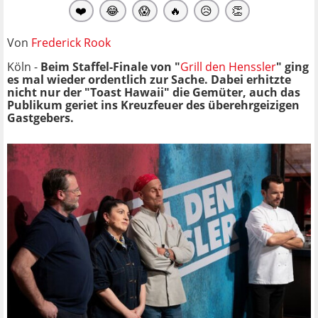
❤️
😂
😱
🔥
😥
👏
Von
Frederick Rook
Köln -
Beim Staffel-Finale von "
Grill den Henssler
" ging
es mal wieder ordentlich zur Sache. Dabei erhitzte
nicht nur der "Toast Hawaii" die Gemüter, auch das
Publikum geriet ins Kreuzfeuer des überehrgeizigen
Gastgebers.