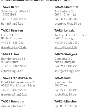
TAG24 Berlin
TAG24 Chemnitz
Schönhauser Allee 36
Am Rathaus 2
10435 Berlin
09111 Chemnitz
+49 30 120880900
+49 371 6906600
berlin@tag24.de
chemnitz@tag24.de
TAG24 Dresden
TAG24 Leipzig
Ostra-Allee 18
Karl-Liebknecht-Straße 8
01067 Dresden
04107 Leipzig
+49 351 888-2424
+49 341 24250430
dresden@tag24.de
leipzig@tag24.de
TAG24 Erfurt
TAG24 Stuttgart
Bahnhofstraße 38
Curiestraße 2
99084 Erfurt
70563 Stuttgart
+49 361 34947880
+49 711 21952530
erfurt@tag24.de
stuttgart@tag24.de
TAG24 Frankfurt a. M.
TAG24 Köln
Friedrich-Ebert-Anlage 36
Neumarkt 1a
60325 Frankfurt am Main
50667 Köln
+49 69 348750580
+49 221 98651990
frankfurt@tag24.de
koeln@tag24.de
TAG24 Hamburg
TAG24 München
Am Sandtorkai 77
+49 89 215390320