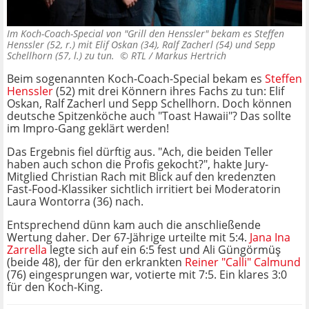
Im Koch-Coach-Special von "Grill den Henssler" bekam es Steffen
Henssler (52, r.) mit Elif Oskan (34), Ralf Zacherl (54) und Sepp
Schellhorn (57, l.) zu tun. ©
RTL / Markus Hertrich
Beim sogenannten Koch-Coach-Special bekam es
Steffen
Henssler
(52) mit drei Könnern ihres Fachs zu tun: Elif
Oskan, Ralf Zacherl und Sepp Schellhorn. Doch können
deutsche Spitzenköche auch "Toast Hawaii"? Das sollte
im Impro-Gang geklärt werden!
Das Ergebnis fiel dürftig aus. "Ach, die beiden Teller
haben auch schon die Profis gekocht?", hakte Jury-
Mitglied Christian Rach mit Blick auf den kredenzten
Fast-Food-Klassiker sichtlich irritiert bei Moderatorin
Laura Wontorra (36) nach.
Entsprechend dünn kam auch die anschließende
Wertung daher. Der 67-Jährige urteilte mit 5:4.
Jana Ina
Zarrella
legte sich auf ein 6:5 fest und Ali Güngörmüş
(beide 48), der für den erkrankten
Reiner "Calli" Calmund
(76) eingesprungen war, votierte mit 7:5. Ein klares 3:0
für den Koch-King.