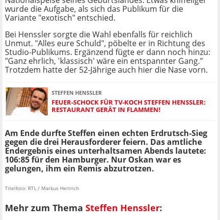
Nationalspeise seines Geburtslandes. Etwas kniffeliger
wurde die Aufgabe, als sich das Publikum für die
Variante "exotisch" entschied.
Bei Henssler sorgte die Wahl ebenfalls für reichlich
Unmut. "Alles eure Schuld", pöbelte er in Richtung des
Studio-Publikums. Ergänzend fügte er dann noch hinzu:
"Ganz ehrlich, 'klassisch' wäre ein entspannter Gang."
Trotzdem hatte der 52-Jährige auch hier die Nase vorn.
STEFFEN HENSSLER
FEUER-SCHOCK FÜR TV-KOCH STEFFEN HENSSLER:
RESTAURANT GERÄT IN FLAMMEN!
Am Ende durfte Steffen einen echten Erdrutsch-Sieg
gegen die drei Herausforderer feiern. Das amtliche
Endergebnis eines unterhaltsamen Abends lautete:
106:85 für den Hamburger. Nur Oskan war es
gelungen, ihm ein Remis abzutrotzen.
Titelfoto: RTL / Markus Hertrich
Mehr zum Thema
Steffen Henssler
: