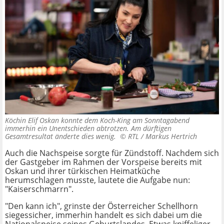
Köchin Elif Oskan konnte dem Koch-King am Sonntagabend
immerhin ein Unentschieden abtrotzen. Am dürftigen
Gesamtresultat änderte dies wenig. ©
RTL / Markus Hertrich
Auch die Nachspeise sorgte für Zündstoff. Nachdem sich
der Gastgeber im Rahmen der Vorspeise bereits mit
Oskan und ihrer türkischen Heimatküche
herumschlagen musste, lautete die Aufgabe nun:
"Kaiserschmarrn".
"Den kann ich", grinste der Österreicher Schellhorn
siegessicher, immerhin handelt es sich dabei um die