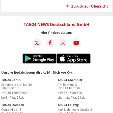
Zurück zur Übersicht
TAG24 NEWS Deutschland GmbH
Hier findest du uns:
Unsere Redaktionen direkt für Dich vor Ort:
TAG24 Berlin
TAG24 Chemnitz
Schönhauser Allee 36
Am Rathaus 2
10435 Berlin
09111 Chemnitz
+49 30 120880900
+49 371 6906600
berlin@tag24.de
chemnitz@tag24.de
TAG24 Dresden
TAG24 Leipzig
Ostra-Allee 18
Karl-Liebknecht-Straße 8
01067 Dresden
04107 Leipzig