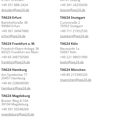
+49 351 888-2424
+49 341 24250430
dresden@tag24.de
leipzig@tag24.de
TAG24 Erfurt
TAG24 Stuttgart
Bahnhofstraße 38
Curiestraße 2
99084 Erfurt
70563 Stuttgart
+49 361 34947880
+49 711 21952530
erfurt@tag24.de
stuttgart@tag24.de
TAG24 Frankfurt a. M.
TAG24 Köln
Friedrich-Ebert-Anlage 36
Neumarkt 1a
60325 Frankfurt am Main
50667 Köln
+49 69 348750580
+49 221 98651990
frankfurt@tag24.de
koeln@tag24.de
TAG24 Hamburg
TAG24 München
Am Sandtorkai 77
+49 89 215390320
20457 Hamburg
muenchen@tag24.de
+49 40 228608090
hamburg@tag24.de
TAG24 Magdeburg
Breiter Weg 8-10A
39104 Magdeburg
+49 391 50548260
magdeburg@tag24.de