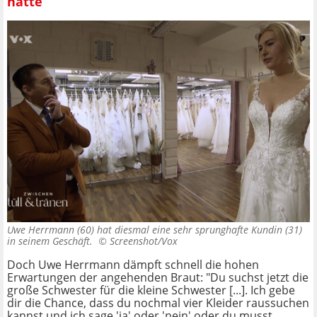
hätte
Uwe Herrmann (60) hat diesmal eine sehr sprunghafte Kundin (31)
in seinem Geschäft. ©
Screenshot/Vox
Doch Uwe Herrmann dämpft schnell die hohen
Erwartungen der angehenden Braut: "Du suchst jetzt die
große Schwester für die kleine Schwester [...]. Ich gebe
dir die Chance, dass du nochmal vier Kleider raussuchen
kannst und ich sage 'ja' oder 'nein' oder du musst