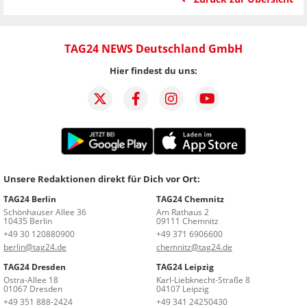
TAG24 NEWS Deutschland GmbH
Hier findest du uns:
Unsere Redaktionen direkt für Dich vor Ort:
TAG24 Berlin
TAG24 Chemnitz
Schönhauser Allee 36
Am Rathaus 2
10435 Berlin
09111 Chemnitz
+49 30 120880900
+49 371 6906600
berlin@tag24.de
chemnitz@tag24.de
TAG24 Dresden
TAG24 Leipzig
Ostra-Allee 18
Karl-Liebknecht-Straße 8
01067 Dresden
04107 Leipzig
+49 351 888-2424
+49 341 24250430