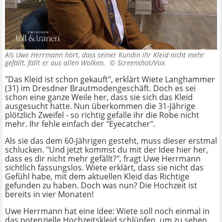
Als Uwe Herrmann hört, dass seiner Kundin ihr Kleid nicht mehr
gefällt, fällt er aus allen Wolken. ©
Screenshot/Vox
"Das Kleid ist schon gekauft", erklärt Wiete Langhammer
(31) im Dresdner Brautmodengeschäft. Doch es sei
schon eine ganze Weile her, dass sie sich das Kleid
ausgesucht hatte. Nun überkommen die 31-Jährige
plötzlich Zweifel - so richtig gefalle ihr die Robe nicht
mehr. Ihr fehle einfach der "Eyecatcher".
Als sie das dem 60-Jährigen gesteht, muss dieser erstmal
schlucken. "Und jetzt kommst du mit der Idee hier her,
dass es dir nicht mehr gefällt?", fragt Uwe Herrmann
sichtlich fassungslos. Wiete erklärt, dass sie nicht das
Gefühl habe, mit dem aktuellen Kleid das Richtige
gefunden zu haben. Doch was nun? Die Hochzeit ist
bereits in vier Monaten!
Uwe Herrmann hat eine Idee: Wiete soll noch einmal in
das potenzielle Hochzeitskleid schlüpfen, um zu sehen,