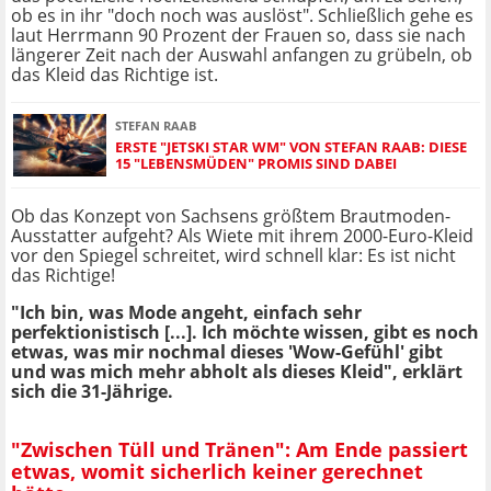
ob es in ihr "doch noch was auslöst". Schließlich gehe es
laut Herrmann 90 Prozent der Frauen so, dass sie nach
längerer Zeit nach der Auswahl anfangen zu grübeln, ob
das Kleid das Richtige ist.
STEFAN RAAB
ERSTE "JETSKI STAR WM" VON STEFAN RAAB: DIESE
15 "LEBENSMÜDEN" PROMIS SIND DABEI
Ob das Konzept von Sachsens größtem Brautmoden-
Ausstatter aufgeht? Als Wiete mit ihrem 2000-Euro-Kleid
vor den Spiegel schreitet, wird schnell klar: Es ist nicht
das Richtige!
"Ich bin, was Mode angeht, einfach sehr
perfektionistisch [...]. Ich möchte wissen, gibt es noch
etwas, was mir nochmal dieses 'Wow-Gefühl' gibt
und was mich mehr abholt als dieses Kleid", erklärt
sich die 31-Jährige.
"Zwischen Tüll und Tränen": Am Ende passiert
etwas, womit sicherlich keiner gerechnet