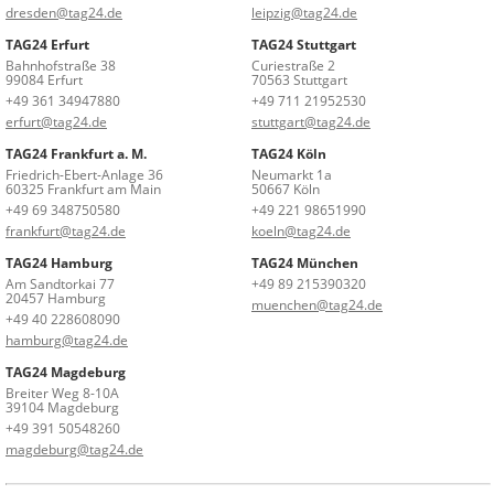
dresden@tag24.de
leipzig@tag24.de
TAG24 Erfurt
TAG24 Stuttgart
Bahnhofstraße 38
Curiestraße 2
99084 Erfurt
70563 Stuttgart
+49 361 34947880
+49 711 21952530
erfurt@tag24.de
stuttgart@tag24.de
TAG24 Frankfurt a. M.
TAG24 Köln
Friedrich-Ebert-Anlage 36
Neumarkt 1a
60325 Frankfurt am Main
50667 Köln
+49 69 348750580
+49 221 98651990
frankfurt@tag24.de
koeln@tag24.de
TAG24 Hamburg
TAG24 München
Am Sandtorkai 77
+49 89 215390320
20457 Hamburg
muenchen@tag24.de
+49 40 228608090
hamburg@tag24.de
TAG24 Magdeburg
Breiter Weg 8-10A
39104 Magdeburg
+49 391 50548260
magdeburg@tag24.de