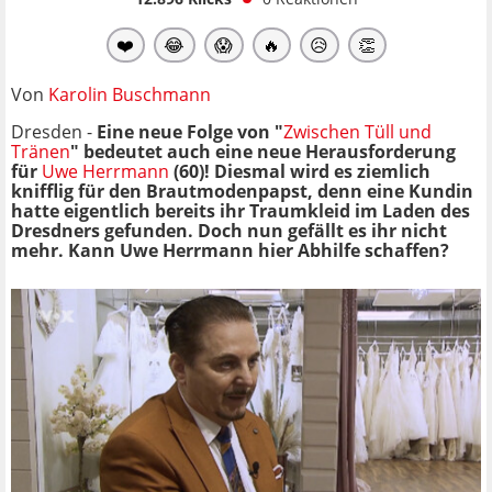
❤️
😂
😱
🔥
😥
👏
Von
Karolin Buschmann
Dresden -
Eine neue Folge von "
Zwischen Tüll und
Tränen
" bedeutet auch eine neue Herausforderung
für
Uwe Herrmann
(60)! Diesmal wird es ziemlich
knifflig für den Brautmodenpapst, denn eine Kundin
hatte eigentlich bereits ihr Traumkleid im Laden des
Dresdners gefunden. Doch nun gefällt es ihr nicht
mehr. Kann Uwe Herrmann hier Abhilfe schaffen?