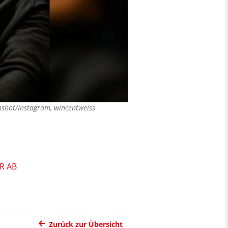
nshot/Instagram, wincentweiss
R AB
Zurück zur Übersicht