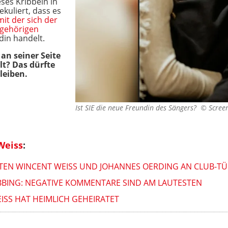
eses Kribbeln in
kuliert, dass es
mit der sich der
ugehörigen
din handelt.
 an seiner Seite
lt? Das dürfte
leiben.
Ist SIE die neue Freundin des Sängers? ©
Scree
Weiss
:
ZTEN WINCENT WEISS UND JOHANNES OERDING AN CLUB-TÜ
BING: NEGATIVE KOMMENTARE SIND AM LAUTESTEN
ISS HAT HEIMLICH GEHEIRATET