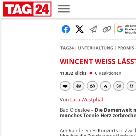
TAG24
UNTERHALTUNG
PROMIS 
WINCENT WEISS LÄSST
11.832
Klicks
0
Reaktionen
❤️
😂
😱
🔥
😥
👏
Von
Lara Westphal
Bad Oldesloe –
Die Damenwelt mu
manches Teenie-Herz zerbrechen 
Am Rande eines Konzerts in Zwick