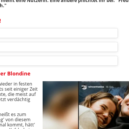
 meint eine Nutzerin. Eine andere pflichtet ihr bei: "Fre
h."
!
er Blondine
ieder in festen
s seit einiger Zeit
te, die meist auf
tzt verdächtig
heißt es zum
ng' von diesem
mal kommt, hätt'