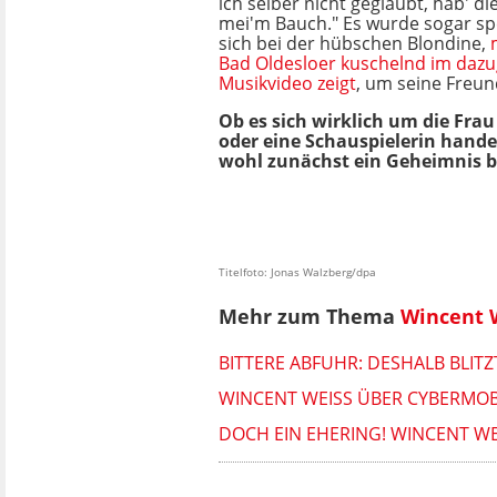
ich selber nicht geglaubt, hab' di
mei'm Bauch." Es wurde sogar spe
sich bei der hübschen Blondine,
Bad Oldesloer kuschelnd im daz
Musikvideo zeigt
, um seine Freun
Ob es sich wirklich um die Frau
oder eine Schauspielerin hande
wohl zunächst ein Geheimnis b
Titelfoto: Jonas Walzberg/dpa
Mehr zum Thema
Wincent 
BITTERE ABFUHR: DESHALB BLIT
WINCENT WEISS ÜBER CYBERMOB
DOCH EIN EHERING! WINCENT WE