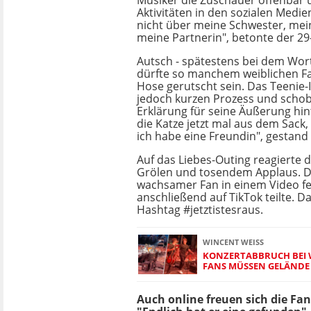
Musiker die Zuschauer offenbar 
Aktivitäten in den sozialen Medien
nicht über meine Schwester, me
meine Partnerin", betonte der 29-
Autsch - spätestens bei dem Wort
dürfte so manchem weiblichen Fa
Hose gerutscht sein. Das Teenie-
jedoch kurzen Prozess und schob 
Erklärung für seine Äußerung hint
die Katze jetzt mal aus dem Sack,
ich habe eine Freundin", gestand 
Auf das Liebes-Outing reagierte 
Grölen und tosendem Applaus. Da
wachsamer Fan in einem Video fes
anschließend auf TikTok teilte. D
Hashtag #jetztistesraus.
WINCENT WEISS
KONZERTABBRUCH BEI 
FANS MÜSSEN GELÄND
Auch online freuen sich die Fa