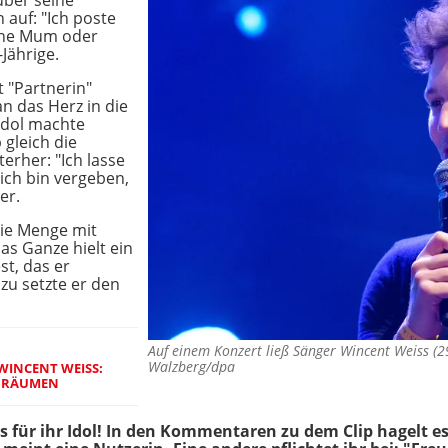
über seine
 auf: "Ich poste
ine Mum oder
Jährige.
 "Partnerin"
n das Herz in die
Idol machte
gleich die
erher: "Ich lasse
 ich bin vergeben,
er.
die Menge mit
s Ganze hielt ein
t, das er
azu setzte er den
Auf einem Konzert ließ Sänger Wincent Weiss (
Walzberg/dpa
WINCENT WEISS:
E RÄUMEN
ns für ihr Idol! In den Kommentaren zu dem Clip hagelt 