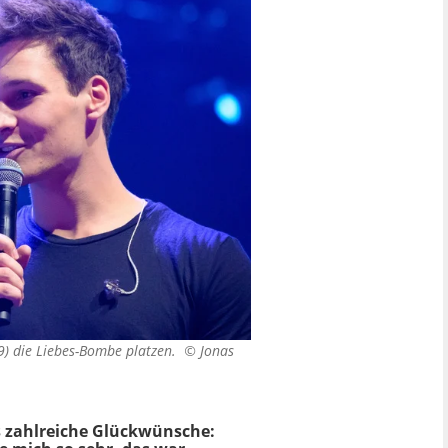
29) die Liebes-Bombe platzen. ©
Jonas
es zahlreiche Glückwünsche: