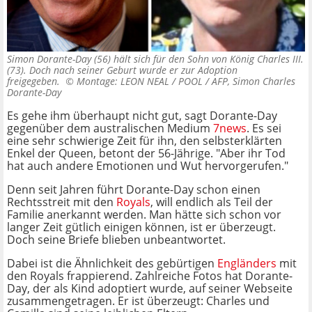
Simon Dorante-Day (56) hält sich für den Sohn von König Charles III.
(73). Doch nach seiner Geburt wurde er zur Adoption
freigegeben. ©
Montage: LEON NEAL / POOL / AFP, Simon Charles
Dorante-Day
Es gehe ihm überhaupt nicht gut, sagt Dorante-Day
gegenüber dem australischen Medium
7news
. Es sei
eine sehr schwierige Zeit für ihn, den selbsterklärten
Enkel der Queen, betont der 56-Jährige. "Aber ihr Tod
hat auch andere Emotionen und Wut hervorgerufen."
Denn seit Jahren führt Dorante-Day schon einen
Rechtsstreit mit den
Royals
, will endlich als Teil der
Familie anerkannt werden. Man hätte sich schon vor
langer Zeit gütlich einigen können, ist er überzeugt.
Doch seine Briefe blieben unbeantwortet.
Dabei ist die Ähnlichkeit des gebürtigen
Engländers
mit
den Royals frappierend. Zahlreiche Fotos hat Dorante-
Day, der als Kind adoptiert wurde, auf seiner Webseite
zusammengetragen. Er ist überzeugt: Charles und