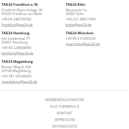
TAG24 Frankfurt a. M.
TAG24 Köln
Friedrich-Ebert-Anlage 36
Neumarkt 1a
60325 Frankfurt am Main
50667 Köln
+49 69 348750580
+49 221 98651990
frankfurt@tag24.de
koeln@tag24.de
TAG24 Hamburg
TAG24 München
Am Sandtorkai 77
+49 89 215390320
20457 Hamburg
muenchen@tag24.de
+49 40 228608090
hamburg@tag24.de
TAG24 Magdeburg
Breiter Weg 8-10A
39104 Magdeburg
+49 391 50548260
magdeburg@tag24.de
WERBEMÖGLICHKEITEN
ALLE THEMEN A-Z
KONTAKT
IMPRESSUM
DATENSCHUTZ