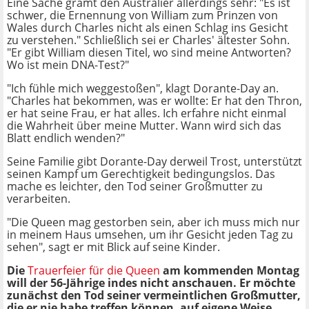
Eine Sache grämt den Australier allerdings sehr: "Es ist
schwer, die Ernennung von William zum Prinzen von
Wales durch Charles nicht als einen Schlag ins Gesicht
zu verstehen." Schließlich sei er Charles' ältester Sohn.
"Er gibt William diesen Titel, wo sind meine Antworten?
Wo ist mein DNA-Test?"
"Ich fühle mich weggestoßen", klagt Dorante-Day an.
"Charles hat bekommen, was er wollte: Er hat den Thron,
er hat seine Frau, er hat alles. Ich erfahre nicht einmal
die Wahrheit über meine Mutter. Wann wird sich das
Blatt endlich wenden?"
Seine Familie gibt Dorante-Day derweil Trost, unterstützt
seinen Kampf um Gerechtigkeit bedingungslos. Das
mache es leichter, den Tod seiner Großmutter zu
verarbeiten.
"Die Queen mag gestorben sein, aber ich muss mich nur
in meinem Haus umsehen, um ihr Gesicht jeden Tag zu
sehen", sagt er mit Blick auf seine Kinder.
Die
Trauerfeier für die Queen
am kommenden Montag
will der 56-Jährige indes nicht anschauen. Er möchte
zunächst den Tod seiner vermeintlichen Großmutter,
die er nie habe treffen können, auf eigene Weise