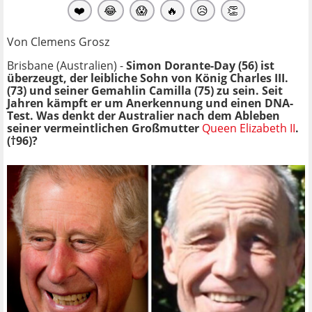
❤️
😂
😱
🔥
😥
👏
Von Clemens Grosz
Brisbane (Australien) -
Simon Dorante-Day (56) ist
überzeugt, der leibliche Sohn von König Charles III.
(73) und seiner Gemahlin Camilla (75) zu sein. Seit
Jahren kämpft er um Anerkennung und einen DNA-
Test. Was denkt der Australier nach dem Ableben
seiner vermeintlichen Großmutter
Queen Elizabeth II
.
(†96)?