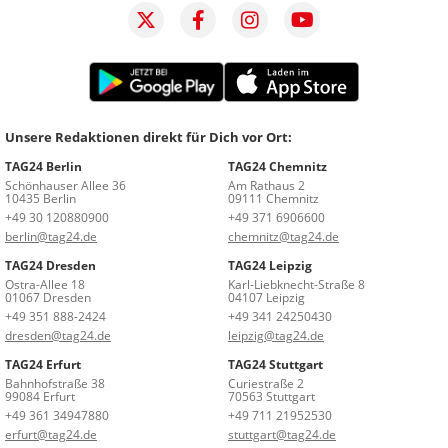
Unsere Redaktionen direkt für Dich vor Ort:
TAG24 Berlin
TAG24 Chemnitz
Schönhauser Allee 36
Am Rathaus 2
10435 Berlin
09111 Chemnitz
+49 30 120880900
+49 371 6906600
berlin@tag24.de
chemnitz@tag24.de
TAG24 Dresden
TAG24 Leipzig
Ostra-Allee 18
Karl-Liebknecht-Straße 8
01067 Dresden
04107 Leipzig
+49 351 888-2424
+49 341 24250430
dresden@tag24.de
leipzig@tag24.de
TAG24 Erfurt
TAG24 Stuttgart
Bahnhofstraße 38
Curiestraße 2
99084 Erfurt
70563 Stuttgart
+49 361 34947880
+49 711 21952530
erfurt@tag24.de
stuttgart@tag24.de