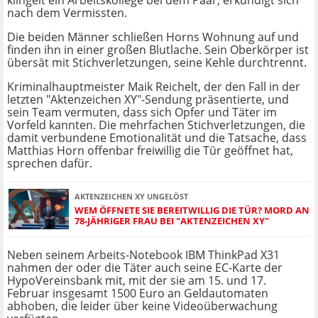
klingelt ein Arbeitskollege bei dem Paar, erkundigt sich
nach dem Vermissten.
Die beiden Männer schließen Horns Wohnung auf und
finden ihn in einer großen Blutlache. Sein Oberkörper ist
übersät mit Stichverletzungen, seine Kehle durchtrennt.
Kriminalhauptmeister Maik Reichelt, der den Fall in der
letzten "Aktenzeichen XY"-Sendung präsentierte, und
sein Team vermuten, dass sich Opfer und Täter im
Vorfeld kannten. Die mehrfachen Stichverletzungen, die
damit verbundene Emotionalität und die Tatsache, dass
Matthias Horn offenbar freiwillig die Tür geöffnet hat,
sprechen dafür.
AKTENZEICHEN XY UNGELÖST
WEM ÖFFNETE SIE BEREITWILLIG DIE TÜR? MORD AN
78-JÄHRIGER FRAU BEI "AKTENZEICHEN XY"
Neben seinem Arbeits-Notebook IBM ThinkPad X31
nahmen der oder die Täter auch seine EC-Karte der
HypoVereinsbank mit, mit der sie am 15. und 17.
Februar insgesamt 1500 Euro an Geldautomaten
abhoben, die leider über keine Videoüberwachung