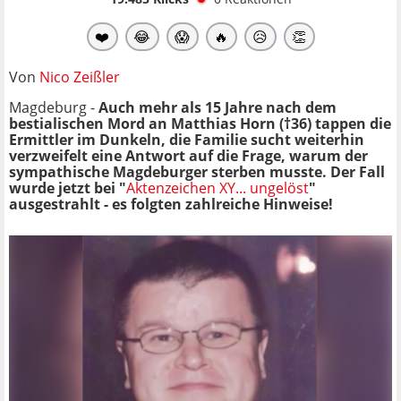
❤️
😂
😱
🔥
😥
👏
Von
Nico Zeißler
Magdeburg -
Auch mehr als 15 Jahre nach dem
bestialischen Mord an Matthias Horn (†36) tappen die
Ermittler im Dunkeln, die Familie sucht weiterhin
verzweifelt eine Antwort auf die Frage, warum der
sympathische Magdeburger sterben musste. Der Fall
wurde jetzt bei "
Aktenzeichen XY... ungelöst
"
ausgestrahlt - es folgten zahlreiche Hinweise!