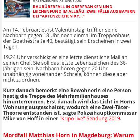
AKTENZEICHEN XY UNGELÖST
RAUBÜBERFALL IN OBERFRANKEN UND
LEICHENFUND IM ALLGÄU: ZWEI FÄLLE AUS BAYERN
BEI "AKTENZEICHEN XY..."
Am 14. Februar, es ist Valentinstag, trifft er seine
Nachbarn gegen 18 Uhr noch einmal im Treppenhaus
der Goethestraße 40, bestätigt sein Erscheinen in zwei
Tagen.
19.24 Uhr verschickt er eine letzte dienstliche Mail an
seinen Chef. Sie soll das letzte Lebenszeichen des 36-
Jährigen sein. Nachbarn hören gegen 20 Uhr
unabhängig voneinander Schreie, können diese aber
nicht zuordnen.
Kurz danach bemerkt eine Bewohnerin eine Person
hastig die Treppe des Mehrfamilienhauses
hinunterrennen. Erst danach wird das Licht in Horns
Wohnung ausgeschaltet, wodurch eine Zwei-Täter-
Theorie entstanden ist, sagte Polizeihauptkommissar
Mike von Hoff in einer
"Kripo live"-Sendung 2019
.
Mordfall Matthias Horn in Magdeburg: Warum