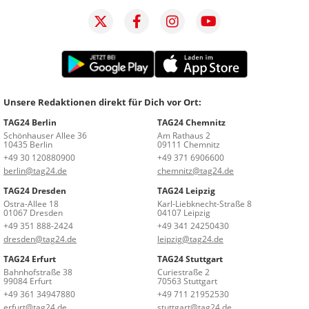
Unsere Redaktionen direkt für Dich vor Ort:
TAG24 Berlin
TAG24 Chemnitz
Schönhauser Allee 36
Am Rathaus 2
10435 Berlin
09111 Chemnitz
+49 30 120880900
+49 371 6906600
berlin@tag24.de
chemnitz@tag24.de
TAG24 Dresden
TAG24 Leipzig
Ostra-Allee 18
Karl-Liebknecht-Straße 8
01067 Dresden
04107 Leipzig
+49 351 888-2424
+49 341 24250430
dresden@tag24.de
leipzig@tag24.de
TAG24 Erfurt
TAG24 Stuttgart
Bahnhofstraße 38
Curiestraße 2
99084 Erfurt
70563 Stuttgart
+49 361 34947880
+49 711 21952530
erfurt@tag24.de
stuttgart@tag24.de