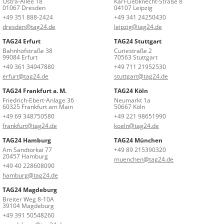
Ostra-Allee 18
Karl-Liebknecht-Straße 8
01067 Dresden
04107 Leipzig
+49 351 888-2424
+49 341 24250430
dresden@tag24.de
leipzig@tag24.de
TAG24 Erfurt
TAG24 Stuttgart
Bahnhofstraße 38
Curiestraße 2
99084 Erfurt
70563 Stuttgart
+49 361 34947880
+49 711 21952530
erfurt@tag24.de
stuttgart@tag24.de
TAG24 Frankfurt a. M.
TAG24 Köln
Friedrich-Ebert-Anlage 36
Neumarkt 1a
60325 Frankfurt am Main
50667 Köln
+49 69 348750580
+49 221 98651990
frankfurt@tag24.de
koeln@tag24.de
TAG24 Hamburg
TAG24 München
Am Sandtorkai 77
+49 89 215390320
20457 Hamburg
muenchen@tag24.de
+49 40 228608090
hamburg@tag24.de
TAG24 Magdeburg
Breiter Weg 8-10A
39104 Magdeburg
+49 391 50548260