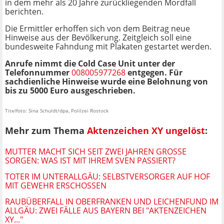
in dem mehr als 20 Jahre zurückliegenden Mordfall
berichten.
Die Ermittler erhoffen sich von dem Beitrag neue
Hinweise aus der Bevölkerung. Zeitgleich soll eine
bundesweite Fahndung mit Plakaten gestartet werden.
Anrufe nimmt die Cold Case Unit unter der
Telefonnummer
008005977268
entgegen. Für
sachdienliche Hinweise wurde eine Belohnung von
bis zu 5000 Euro ausgeschrieben.
Titelfoto: Sina Schuldt/dpa, Polilzei Rostock
Mehr zum Thema
Aktenzeichen XY ungelöst
:
MUTTER MACHT SICH SEIT ZWEI JAHREN GROSSE S
ORGEN: WAS IST MIT IHREM SVEN PASSIERT?
TOTER IM UNTERALLGÄU: SELBSTVERSORGER AUF HOF
MIT GEWEHR ERSCHOSSEN
RAUBÜBERFALL IN OBERFRANKEN UND LEICHENFUND IM
ALLGÄU: ZWEI FÄLLE AUS BAYERN BEI "AKTENZEICHEN
XY..."