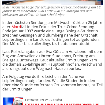
In der nächsten Folge der erfolgreichen True-Crime-Sendung am 18.
Januar wird Moderator Rudi Cerne (64) ein Mordfall aus dem
Südwesten vorstellen. ©
Sina Schuldt/dpa
In der nächsten Sendung am Mittwoch rückt ein 25 Jahre
alter
Mord
fall in den Fokus der True-Crime-Sendung.
Ende Januar 1997 wurde eine junge Biologie-Studentin
zwischen Geisingen und Blumberg nahe der Ortschaft
Leipferdingen im Landkreis Tuttlingen tot aufgefunden.
Der Mörder blieb allerdings bis heute unentdeckt.
Laut Polizeiangaben war Eva Götz am Vorabend mit dem
Zug von Annweiler zu ihrem Studienort, Freiburg am
Breisgau, unterwegs. Laut aktueller Ermittlungen kam
die damals 26-Jährige am Hauptbahnhof an, verschwand
allerdings auf dem Weg nach Hause spurlos.
Am Folgetag wurde ihre Leiche in der Nähe von
Leipferdingen aufgefunden. Wie die Studentin in den
über eine Stunde entfernten Ort kommen konnte, ist Teil
der Ermittlungen.
AKTENZEICHEN XY UNGELÖST
TOTER IM UNTERALLGÄU: SELBSTVERSORGER AUF