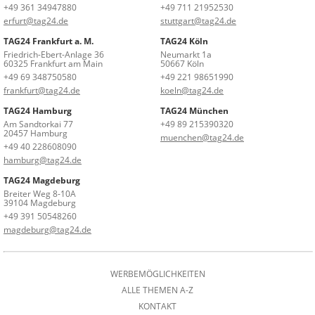
+49 361 34947880
+49 711 21952530
erfurt@tag24.de
stuttgart@tag24.de
TAG24 Frankfurt a. M.
TAG24 Köln
Friedrich-Ebert-Anlage 36
Neumarkt 1a
60325 Frankfurt am Main
50667 Köln
+49 69 348750580
+49 221 98651990
frankfurt@tag24.de
koeln@tag24.de
TAG24 Hamburg
TAG24 München
Am Sandtorkai 77
+49 89 215390320
20457 Hamburg
muenchen@tag24.de
+49 40 228608090
hamburg@tag24.de
TAG24 Magdeburg
Breiter Weg 8-10A
39104 Magdeburg
+49 391 50548260
magdeburg@tag24.de
WERBEMÖGLICHKEITEN
ALLE THEMEN A-Z
KONTAKT