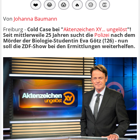
❤️
😂
😱
🔥
😥
👏
Von
Johanna Baumann
Freiburg -
Cold Case bei "
Aktenzeichen XY... ungelöst
"!
Seit mittlerweile 25 Jahren sucht die
Polizei
nach dem
Mörder der Biologie-Studentin Eva Götz (†26) - nun
soll die ZDF-Show bei den Ermittlungen weiterhelfen.