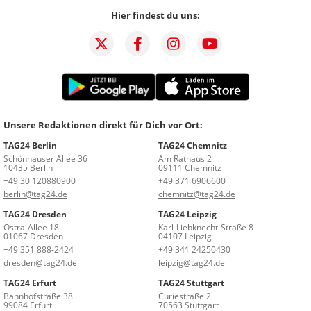
Hier findest du uns:
Unsere Redaktionen direkt für Dich vor Ort:
TAG24 Berlin
TAG24 Chemnitz
Schönhauser Allee 36
Am Rathaus 2
10435 Berlin
09111 Chemnitz
+49 30 120880900
+49 371 6906600
berlin@tag24.de
chemnitz@tag24.de
TAG24 Dresden
TAG24 Leipzig
Ostra-Allee 18
Karl-Liebknecht-Straße 8
01067 Dresden
04107 Leipzig
+49 351 888-2424
+49 341 24250430
dresden@tag24.de
leipzig@tag24.de
TAG24 Erfurt
TAG24 Stuttgart
Bahnhofstraße 38
Curiestraße 2
99084 Erfurt
70563 Stuttgart