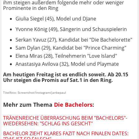
ihm steigen außerdem folgende mehr oder weniger
Prominente in den Ring
Giulia Siegel (45), Model und DJane
Yvonne König (49), Sängerin und Schauspielerin
Serkan Yavuz (27), Kandidat bei "Die Bachelorette"
Sam Dylan (29), Kandidat bei "Prince Charming"
Elena Miras (28), Teilnehmerin "Love Island"
Anastasiya Avilova (32), Model und Playmate
Am heutigen Freitag ist es endlich soweit. Ab 20.15
Uhr steigen die Promis auf Sat.1 in den Ring.
Titelfoto: Screenshot/Instagram/jankepaul
Mehr zum Thema
Die Bachelors
:
TRÄNENREICHE ÜBERRASCHUNG BEIM "BACHELORS"-
WIEDERSEHEN: "SCHLAG INS GESICHT"
BACHELOR ZIEHT KLARES FAZIT NACH FINALEN DATES:
"DAS IST SO FALSCH"