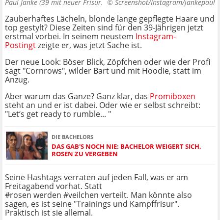
Paul Janke (39 mit neuer Frisur. ©
Screenshot/Instagram/jankepaul
Zauberhaftes Lächeln, blonde lange gepflegte Haare und
top gestylt? Diese Zeiten sind für den 39-Jährigen jetzt
erstmal vorbei. In seinem neustem
Instagram-
Postingt
zeigte er, was jetzt Sache ist.
Der neue Look: Böser Blick, Zöpfchen oder wie der Profi
sagt "Cornrows", wilder Bart und mit Hoodie, statt im
Anzug.
Aber warum das Ganze? Ganz klar, das
Promiboxen
steht an und er ist dabei. Oder wie er selbst schreibt:
"Let‘s get ready to rumble... "
DIE BACHELORS
DAS GAB'S NOCH NIE: BACHELOR WEIGERT SICH,
ROSEN ZU VERGEBEN
Seine Hashtags verraten auf jeden Fall, was er am
Freitagabend vorhat. Statt
#rosen werden #veilchen verteilt. Man könnte also
sagen, es ist seine "Trainings und Kampffrisur".
Praktisch ist sie allemal.