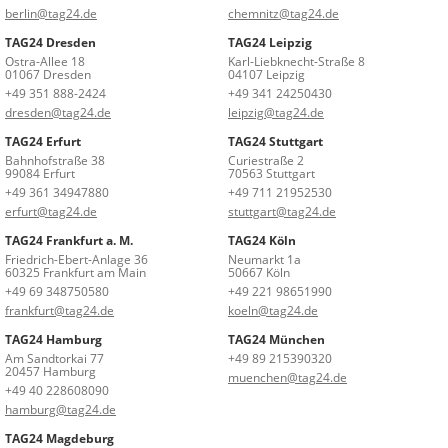
berlin@tag24.de
chemnitz@tag24.de
TAG24 Dresden
TAG24 Leipzig
Ostra-Allee 18
Karl-Liebknecht-Straße 8
01067 Dresden
04107 Leipzig
+49 351 888-2424
+49 341 24250430
dresden@tag24.de
leipzig@tag24.de
TAG24 Erfurt
TAG24 Stuttgart
Bahnhofstraße 38
Curiestraße 2
99084 Erfurt
70563 Stuttgart
+49 361 34947880
+49 711 21952530
erfurt@tag24.de
stuttgart@tag24.de
TAG24 Frankfurt a. M.
TAG24 Köln
Friedrich-Ebert-Anlage 36
Neumarkt 1a
60325 Frankfurt am Main
50667 Köln
+49 69 348750580
+49 221 98651990
frankfurt@tag24.de
koeln@tag24.de
TAG24 Hamburg
TAG24 München
Am Sandtorkai 77
+49 89 215390320
20457 Hamburg
muenchen@tag24.de
+49 40 228608090
hamburg@tag24.de
TAG24 Magdeburg