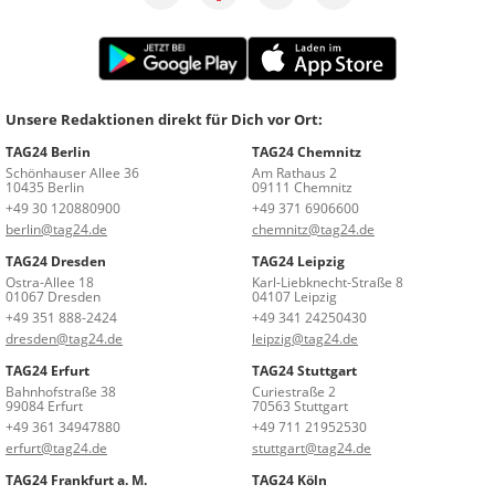
Unsere Redaktionen direkt für Dich vor Ort:
TAG24 Berlin
TAG24 Chemnitz
Schönhauser Allee 36
Am Rathaus 2
10435 Berlin
09111 Chemnitz
+49 30 120880900
+49 371 6906600
berlin@tag24.de
chemnitz@tag24.de
TAG24 Dresden
TAG24 Leipzig
Ostra-Allee 18
Karl-Liebknecht-Straße 8
01067 Dresden
04107 Leipzig
+49 351 888-2424
+49 341 24250430
dresden@tag24.de
leipzig@tag24.de
TAG24 Erfurt
TAG24 Stuttgart
Bahnhofstraße 38
Curiestraße 2
99084 Erfurt
70563 Stuttgart
+49 361 34947880
+49 711 21952530
erfurt@tag24.de
stuttgart@tag24.de
TAG24 Frankfurt a. M.
TAG24 Köln