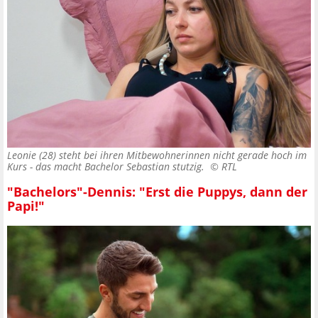
Leonie (28) steht bei ihren Mitbewohnerinnen nicht gerade hoch im
Kurs - das macht Bachelor Sebastian stutzig. ©
RTL
"Bachelors"-Dennis: "Erst die Puppys, dann der
Papi!"