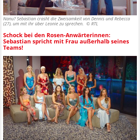
Nanu? Sebastian crasht die Zweisamkeit von Dennis und Rebecca
(27), um mit ihr über Leonie zu sprechen. ©
RTL
Schock bei den Rosen-Anwärterinnen:
Sebastian spricht mit Frau außerhalb seines
Teams!