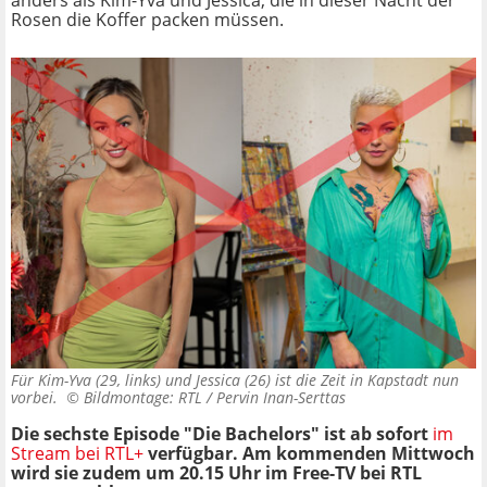
anders als Kim-Yva und Jessica, die in dieser Nacht der
Rosen die Koffer packen müssen.
Für Kim-Yva (29, links) und Jessica (26) ist die Zeit in Kapstadt nun
vorbei. ©
Bildmontage: RTL / Pervin Inan-Serttas
Die sechste Episode "Die Bachelors" ist ab sofort
im
Stream bei RTL+
verfügbar. Am kommenden Mittwoch
wird sie zudem um 20.15 Uhr im Free-TV bei RTL