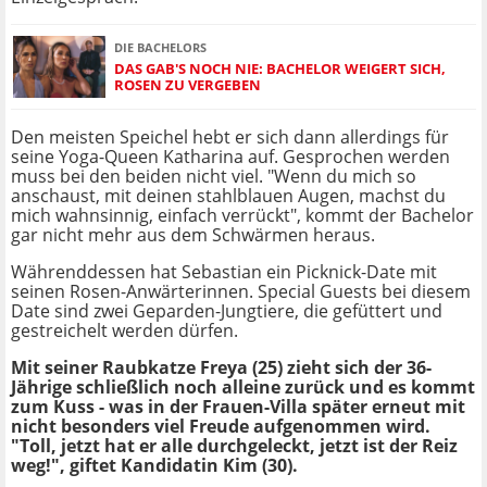
DIE BACHELORS
DAS GAB'S NOCH NIE: BACHELOR WEIGERT SICH,
ROSEN ZU VERGEBEN
Den meisten Speichel hebt er sich dann allerdings für
seine Yoga-Queen Katharina auf. Gesprochen werden
muss bei den beiden nicht viel. "Wenn du mich so
anschaust, mit deinen stahlblauen Augen, machst du
mich wahnsinnig, einfach verrückt", kommt der Bachelor
gar nicht mehr aus dem Schwärmen heraus.
Währenddessen hat Sebastian ein Picknick-Date mit
seinen Rosen-Anwärterinnen. Special Guests bei diesem
Date sind zwei Geparden-Jungtiere, die gefüttert und
gestreichelt werden dürfen.
Mit seiner Raubkatze Freya (25) zieht sich der 36-
Jährige schließlich noch alleine zurück und es kommt
zum Kuss - was in der Frauen-Villa später erneut mit
nicht besonders viel Freude aufgenommen wird.
"Toll, jetzt hat er alle durchgeleckt, jetzt ist der Reiz
weg!", giftet Kandidatin Kim (30).