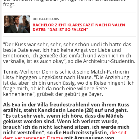
fragt.
DIE BACHELORS
BACHELOR ZIEHT KLARES FAZIT NACH FINALEN
DATES: "DAS IST SO FALSCH"
"Der Kuss war sehr, sehr, sehr schön und ich hatte das
beste Date ever. Ich hab keine Angst vor Liebe und
Emotionen, ich genieße das einfach und wenn ich mich
verknalle, ist es auch okay", so die Architektur-Studentin.
Tennis-Verlierer Dennis schickt seine Match-Partnerin
Lissy hingegen ungeküsst nach Hause. "Die Anziehung
ist da, aber ich bin unschlüssig, wo die Reise hingeht. Ich
frage mich, ob ich da noch eine wildere Seite
kennenlerne", grübelt der gebürtige Bayer.
Als Eva in der Villa freudestrahlend von ihrem Kuss
erzählt, steht Kandidatin Leonie (28) auf und geht.
"Es tut sehr weh, wenn ich höre, dass die Mädels
geküsst worden sind. Wenn ich verletzt wurde,
brauch’ ich da nicht lachend sitzen, ich werde mich
nicht verstellen", so die Hochzeitsstylistin,
die seit
dem vergangenen Drama
mit Argusaugen von