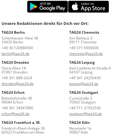
Unsere Redaktionen direkt für Dich vor Ort:
TAG24 Berlin
TAG24 Chemnitz
Schönhauser Allee 36
Am Rathaus 2
10435 Berlin
09111 Chemnitz
+49 30 120880900
+49 371 6906600
berlin@tag24.de
chemnitz@tag24.de
TAG24 Dresden
TAG24 Leipzig
Ostra-Allee 18
Karl-Liebknecht-Straße 8
01067 Dresden
04107 Leipzig
+49 351 888-2424
+49 341 24250430
dresden@tag24.de
leipzig@tag24.de
TAG24 Erfurt
TAG24 Stuttgart
Bahnhofstraße 38
Curiestraße 2
99084 Erfurt
70563 Stuttgart
+49 361 34947880
+49 711 21952530
erfurt@tag24.de
stuttgart@tag24.de
TAG24 Frankfurt a. M.
TAG24 Köln
Friedrich-Ebert-Anlage 36
Neumarkt 1a
60325 Frankfurt am Main
50667 Köln