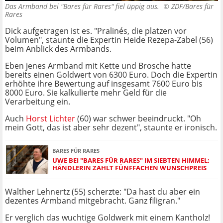
Das Armband bei "Bares für Rares" fiel üppig aus. ©
ZDF/Bares für
Rares
Dick aufgetragen ist es. "Pralinés, die platzen vor
Volumen", staunte die Expertin Heide Rezepa-Zabel (56)
beim Anblick des Armbands.
Eben jenes Armband mit Kette und Brosche hatte
bereits einen Goldwert von 6300 Euro. Doch die Expertin
erhöhte ihre Bewertung auf insgesamt 7600 Euro bis
8000 Euro. Sie kalkulierte mehr Geld für die
Verarbeitung ein.
Auch
Horst Lichter
(60) war schwer beeindruckt. "Oh
mein Gott, das ist aber sehr dezent", staunte er ironisch.
BARES FÜR RARES
UWE BEI "BARES FÜR RARES" IM SIEBTEN HIMMEL:
HÄNDLERIN ZAHLT FÜNFFACHEN WUNSCHPREIS
Walther Lehnertz (55) scherzte: "Da hast du aber ein
dezentes Armband mitgebracht. Ganz filigran."
Er verglich das wuchtige Goldwerk mit einem Kantholz!