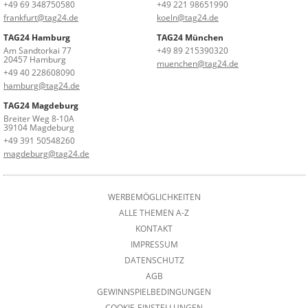
+49 69 348750580
+49 221 98651990
frankfurt@tag24.de
koeln@tag24.de
TAG24 Hamburg
TAG24 München
Am Sandtorkai 77
+49 89 215390320
20457 Hamburg
muenchen@tag24.de
+49 40 228608090
hamburg@tag24.de
TAG24 Magdeburg
Breiter Weg 8-10A
39104 Magdeburg
+49 391 50548260
magdeburg@tag24.de
WERBEMÖGLICHKEITEN
ALLE THEMEN A-Z
KONTAKT
IMPRESSUM
DATENSCHUTZ
AGB
GEWINNSPIELBEDINGUNGEN
COOKIE-EINSTELLUNGEN