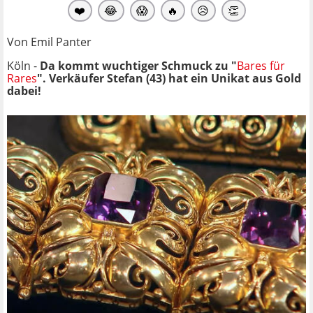
❤️
😂
😱
🔥
😥
👏
Von Emil Panter
Köln -
Da kommt wuchtiger Schmuck zu "
Bares für
Rares
". Verkäufer Stefan (43) hat ein Unikat aus Gold
dabei!