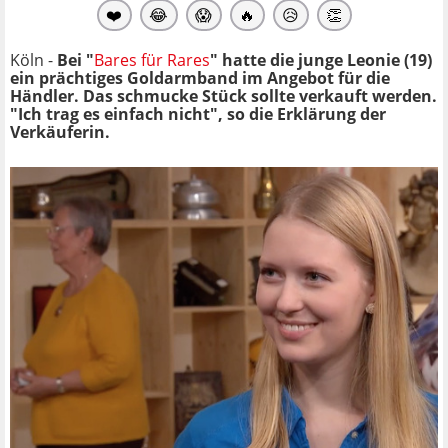
❤️
😂
😱
🔥
😥
👏
Köln -
Bei "
Bares für Rares
" hatte die junge Leonie (19)
ein prächtiges Goldarmband im Angebot für die
Händler. Das schmucke Stück sollte verkauft werden.
"Ich trag es einfach nicht", so die Erklärung der
Verkäuferin.