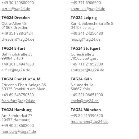
+49 30 120880900
+49 371 6906600
berlin@tag24.de
chemnitz@tag24.de
TAG24 Dresden
TAG24 Leipzig
Ostra-Allee 18
Karl-Liebknecht-Straße 8
01067 Dresden
04107 Leipzig
+49 351 888-2424
+49 341 24250430
dresden@tag24.de
leipzig@tag24.de
TAG24 Erfurt
TAG24 Stuttgart
Bahnhofstraße 38
Curiestraße 2
99084 Erfurt
70563 Stuttgart
+49 361 34947880
+49 711 21952530
erfurt@tag24.de
stuttgart@tag24.de
TAG24 Frankfurt a. M.
TAG24 Köln
Friedrich-Ebert-Anlage 36
Neumarkt 1a
60325 Frankfurt am Main
50667 Köln
+49 69 348750580
+49 221 98651990
frankfurt@tag24.de
koeln@tag24.de
TAG24 Hamburg
TAG24 München
Am Sandtorkai 77
+49 89 215390320
20457 Hamburg
muenchen@tag24.de
+49 40 228608090
hamburg@tag24.de