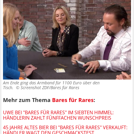
Am Ende ging das Armband für 1100 Euro über den
Tisch. ©
Screenshot ZDF/Bares für Rares
Mehr zum Thema
Bares für Rares
:
UWE BEI "BARES FÜR RARES" IM SIEBTEN HIMMEL:
HÄNDLERIN ZAHLT FÜNFFACHEN WUNSCHPREIS
45 JAHRE ALTES BIER BEI "BARES FÜR RARES" VERKAUFT:
HÄNDLER WAGT DEN GESCHMACKSTEST