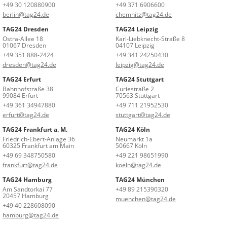
+49 30 120880900
+49 371 6906600
berlin@tag24.de
chemnitz@tag24.de
TAG24 Dresden
TAG24 Leipzig
Ostra-Allee 18
Karl-Liebknecht-Straße 8
01067 Dresden
04107 Leipzig
+49 351 888-2424
+49 341 24250430
dresden@tag24.de
leipzig@tag24.de
TAG24 Erfurt
TAG24 Stuttgart
Bahnhofstraße 38
Curiestraße 2
99084 Erfurt
70563 Stuttgart
+49 361 34947880
+49 711 21952530
erfurt@tag24.de
stuttgart@tag24.de
TAG24 Frankfurt a. M.
TAG24 Köln
Friedrich-Ebert-Anlage 36
Neumarkt 1a
60325 Frankfurt am Main
50667 Köln
+49 69 348750580
+49 221 98651990
frankfurt@tag24.de
koeln@tag24.de
TAG24 Hamburg
TAG24 München
Am Sandtorkai 77
+49 89 215390320
20457 Hamburg
muenchen@tag24.de
+49 40 228608090
hamburg@tag24.de