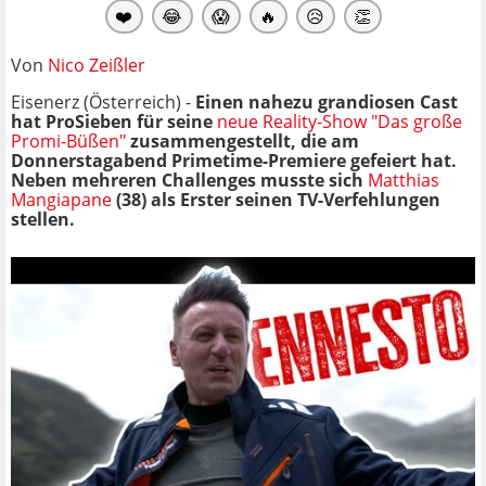
❤️
😂
😱
🔥
😥
👏
Von
Nico Zeißler
Eisenerz (Österreich) -
Einen nahezu grandiosen Cast
hat ProSieben für seine
neue Reality-Show "Das große
Promi-Büßen"
zusammengestellt, die am
Donnerstagabend Primetime-Premiere gefeiert hat.
Neben mehreren Challenges musste sich
Matthias
Mangiapane
(38) als Erster seinen TV-Verfehlungen
stellen.