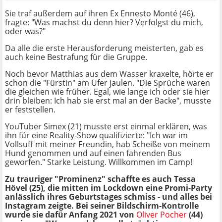
Sie traf außerdem auf ihren Ex Ennesto Monté (46),
fragte: "Was machst du denn hier? Verfolgst du mich,
oder was?"
Da alle die erste Herausforderung meisterten, gab es
auch keine Bestrafung für die Gruppe.
Noch bevor Matthias aus dem Wasser kraxelte, hörte er
schon die "Fürstin" am Ufer jaulen. "Die Sprüche waren
die gleichen wie früher. Egal, wie lange ich oder sie hier
drin bleiben: Ich hab sie erst mal an der Backe", musste
er feststellen.
YouTuber Simex (21) musste erst einmal erklären, was
ihn für eine Reality-Show qualifizierte: "Ich war im
Vollsuff mit meiner Freundin, hab Scheiße von meinem
Hund genommen und auf einen fahrenden Bus
geworfen." Starke Leistung. Willkommen im Camp!
Zu trauriger "Prominenz" schaffte es auch Tessa
Hövel (25), die mitten im Lockdown eine Promi-Party
anlässlich ihres Geburtstages schmiss - und alles bei
Instagram zeigte. Bei seiner Bildschirm-Kontrolle
wurde sie dafür Anfang 2021 von
Oliver Pocher
(44)