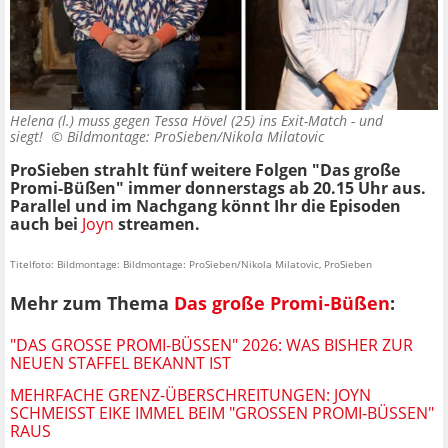
Helena (l.) muss gegen Tessa Hövel (25) ins Exit-Match - und
siegt! ©
Bildmontage: ProSieben/Nikola Milatovic
ProSieben strahlt fünf weitere Folgen "Das große
Promi-Büßen" immer donnerstags ab 20.15 Uhr aus.
Parallel und im Nachgang könnt Ihr die Episoden
auch bei
Joyn
streamen.
Titelfoto: Bildmontage: Bildmontage: ProSieben/Nikola Milatovic, ProSieben
Mehr zum Thema
Das große Promi-Büßen
:
"DAS GROSSE PROMI-BÜSSEN" 2026: WAS BISHER ZUR NE
UEN STAFFEL BEKANNT IST
MEHRFACHE GRENZ-ÜBERSCHREITUNGEN: JOYN
SCHMEISST EIKE IMMEL BEIM "GROSSEN PROMI-BÜSSEN" RAU
S