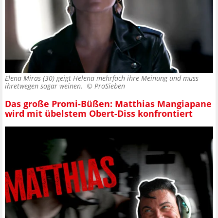
Elena Miras (30) geigt Helena mehrfach ihre Meinung und muss
ihretwegen sogar weinen. ©
ProSieben
Das große Promi-Büßen: Matthias Mangiapane
wird mit übelstem Obert-Diss konfrontiert