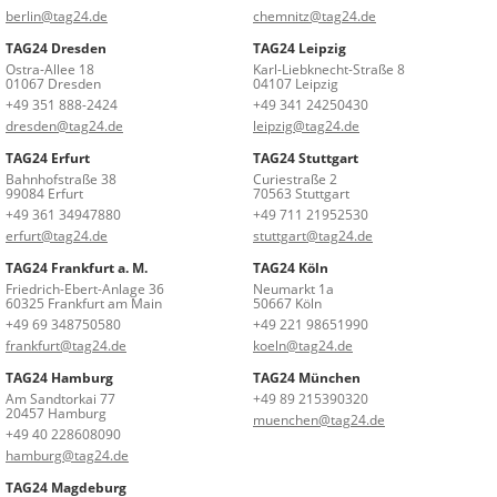
berlin@tag24.de
chemnitz@tag24.de
TAG24 Dresden
TAG24 Leipzig
Ostra-Allee 18
Karl-Liebknecht-Straße 8
01067 Dresden
04107 Leipzig
+49 351 888-2424
+49 341 24250430
dresden@tag24.de
leipzig@tag24.de
TAG24 Erfurt
TAG24 Stuttgart
Bahnhofstraße 38
Curiestraße 2
99084 Erfurt
70563 Stuttgart
+49 361 34947880
+49 711 21952530
erfurt@tag24.de
stuttgart@tag24.de
TAG24 Frankfurt a. M.
TAG24 Köln
Friedrich-Ebert-Anlage 36
Neumarkt 1a
60325 Frankfurt am Main
50667 Köln
+49 69 348750580
+49 221 98651990
frankfurt@tag24.de
koeln@tag24.de
TAG24 Hamburg
TAG24 München
Am Sandtorkai 77
+49 89 215390320
20457 Hamburg
muenchen@tag24.de
+49 40 228608090
hamburg@tag24.de
TAG24 Magdeburg