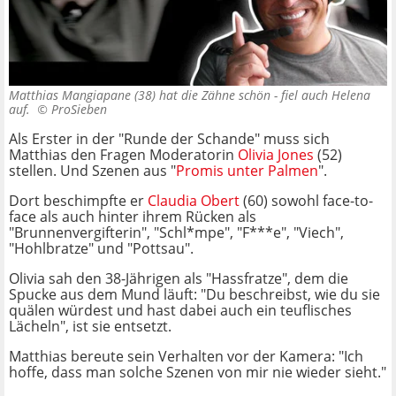
Matthias Mangiapane (38) hat die Zähne schön - fiel auch Helena
auf. ©
ProSieben
Als Erster in der "Runde der Schande" muss sich
Matthias den Fragen Moderatorin
Olivia Jones
(52)
stellen. Und Szenen aus "
Promis unter Palmen
".
Dort beschimpfte er
Claudia Obert
(60) sowohl face-to-
face als auch hinter ihrem Rücken als
"Brunnenvergifterin", "Schl*mpe", "F***e", "Viech",
"Hohlbratze" und "Pottsau".
Olivia sah den 38-Jährigen als "Hassfratze", dem die
Spucke aus dem Mund läuft: "Du beschreibst, wie du sie
quälen würdest und hast dabei auch ein teuflisches
Lächeln", ist sie entsetzt.
Matthias bereute sein Verhalten vor der Kamera: "Ich
hoffe, dass man solche Szenen von mir nie wieder sieht."