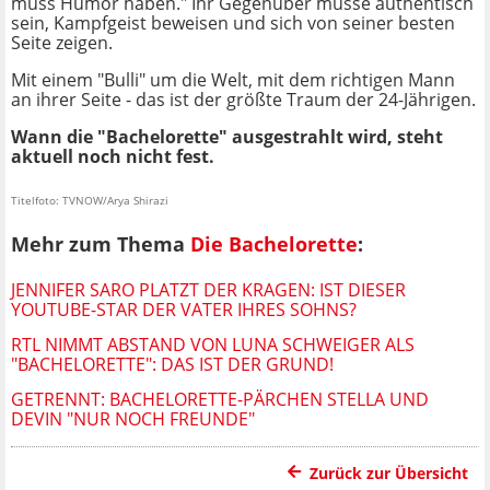
muss Humor haben." Ihr Gegenüber müsse authentisch
sein, Kampfgeist beweisen und sich von seiner besten
Seite zeigen.
Mit einem "Bulli" um die Welt, mit dem richtigen Mann
an ihrer Seite - das ist der größte Traum der 24-Jährigen.
Wann die "Bachelorette" ausgestrahlt wird, steht
aktuell noch nicht fest.
Titelfoto: TVNOW/Arya Shirazi
Mehr zum Thema
Die Bachelorette
:
JENNIFER SARO PLATZT DER KRAGEN: IST DIESER
YOUTUBE-STAR DER VATER IHRES SOHNS?
RTL NIMMT ABSTAND VON LUNA SCHWEIGER ALS
"BACHELORETTE": DAS IST DER GRUND!
GETRENNT: BACHELORETTE-PÄRCHEN STELLA UND
DEVIN "NUR NOCH FREUNDE"
Zurück zur Übersicht