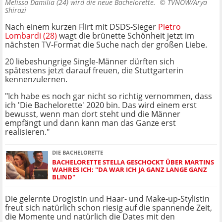
Melissa Damilia (24) wird die neue Bachelorette. ©
TVNOW/Arya
Shirazi
Nach einem kurzen Flirt mit DSDS-Sieger
Pietro
Lombardi (28)
wagt die brünette Schönheit jetzt im
nächsten TV-Format die Suche nach der großen Liebe.
20 liebeshungrige Single-Männer dürften sich
spätestens jetzt darauf freuen, die Stuttgarterin
kennenzulernen.
"Ich habe es noch gar nicht so richtig vernommen, dass
ich 'Die Bachelorette' 2020 bin. Das wird einem erst
bewusst, wenn man dort steht und die Männer
empfängt und dann kann man das Ganze erst
realisieren."
DIE BACHELORETTE
BACHELORETTE STELLA GESCHOCKT ÜBER MARTINS
WAHRES ICH: "DA WAR ICH JA GANZ LANGE GANZ
BLIND"
Die gelernte Drogistin und Haar- und Make-up-Stylistin
freut sich natürlich schon riesig auf die spannende Zeit,
die Momente und natürlich die Dates mit den