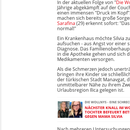
In der aktuellen Folge von "
Die Wo
Jährige abgekämpft auf der Couc
einen immensen "Druck im Kopf".
machen sich bereits große Sorge
Sarafina
(29) erkennt sofort: "Das
normal!"
Ein Krankenhaus möchte Silvia zu
aufsuchen - aus Angst vor einer
Diagnose. Das Familienoberhaupt
in die Apotheke gehen und sich d
Medikamenten versorgen.
Als die Schmerzen jedoch unertr
bringen ihre Kinder sie schließlich
der türkischen Stadt Manavgat, di
unmittelbarer Nähe zu ihrem Zwe
Urlaubsregion Ilica gelegen ist.
DIE WOLLNYS - EINE SCHREC
NÄCHSTER KNALL IM W
TOCHTER BEFEUERT BE
GEGEN MAMA SILVIA
Nach mehreren Untersuchungen si