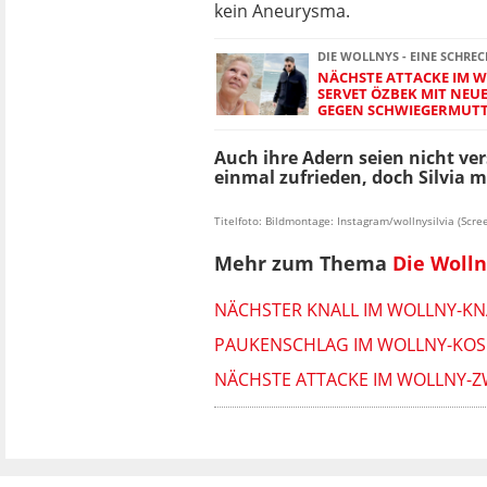
kein Aneurysma.
DIE WOLLNYS - EINE SCHREC
NÄCHSTE ATTACKE IM W
SERVET ÖZBEK MIT NE
GEGEN SCHWIEGERMUTTE
Auch ihre Adern seien nicht ver
einmal zufrieden, doch Silvia 
Titelfoto: Bildmontage: Instagram/wollnysilvia (Scre
Mehr zum Thema
Die Wolln
NÄCHSTER KNALL IM WOLLNY-KN
PAUKENSCHLAG IM WOLLNY-KOSM
NÄCHSTE ATTACKE IM WOLLNY-Z