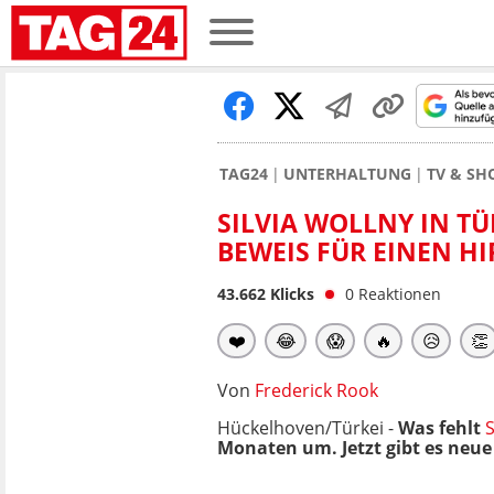
TAG24
UNTERHALTUNG
TV & S
SILVIA WOLLNY IN TÜ
BEWEIS FÜR EINEN H
43.662
Klicks
0
Reaktionen
❤️
😂
😱
🔥
😥
👏
Von
Frederick Rook
Hückelhoven/Türkei -
Was fehlt
S
Monaten um. Jetzt gibt es neu