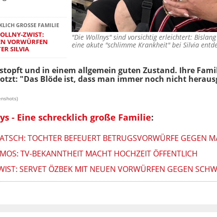
KLICH GROSSE FAMILIE
OLLNY-ZWIST:
"Die Wollnys" sind vorsichtig erleichtert: Bislan
UEN VORWÜRFEN
eine akute "schlimme Krankheit" bei Silvia ent
R SILVIA
stopft und in einem allgemein guten Zustand. Ihre Famil
motzt: "Das Blöde ist, dass man immer noch nicht heraus
enshots)
ys - Eine schrecklich große Familie
:
ATSCH: TOCHTER BEFEUERT BETRUGSVORWÜRFE GEGEN MA
OS: TV-BEKANNTHEIT MACHT HOCHZEIT ÖFFENTLICH
WIST: SERVET ÖZBEK MIT NEUEN VORWÜRFEN GEGEN SCHW