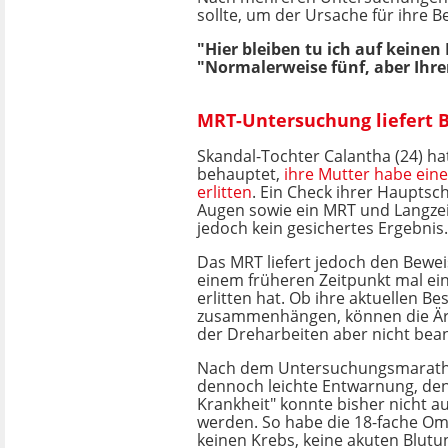
sollte, um der Ursache für ihre 
"Hier bleiben tu ich auf keinen 
"Normalerweise fünf, aber Ihrer
MRT-Untersuchung liefert B
Skandal-Tochter Calantha (24) h
behauptet,
ihre Mutter habe eine
erlitten
. Ein Check ihrer Haupts
Augen sowie ein MRT und Langze
jedoch kein gesichertes Ergebnis.
Das MRT liefert jedoch den Beweis
einem früheren Zeitpunkt mal ei
erlitten hat. Ob ihre aktuellen 
zusammenhängen, können die Är
der Dreharbeiten aber nicht bea
Nach dem Untersuchungsmaratho
dennoch leichte Entwarnung, den
Krankheit" konnte bisher nicht 
werden. So habe die 18-fache O
keinen Krebs, keine akuten Blut