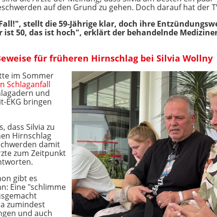
Beschwerden auf den Grund zu gehen. Doch darauf hat der TV
Fall!", stellt die 59-Jährige klar, doch ihre Entzündungswe
 ist 50, das ist hoch", erklärt der behandelnde Mediziner
eweise für früheren Hirnschlag bei Silvia Wollny
atte im Sommer
n Schlaganfall
chlagadern und
it-EKG bringen
, dass Silvia zu
nen Hirnschlag
Beschwerden damit
zte zum Zeitpunkt
ntworten.
n gibt es
n: Eine "schlimme
ausgemacht
ma zumindest
ungen und auch