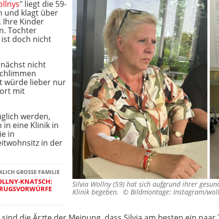
llnys
" liegt die 59-
h und klagt über
 Ihre Kinder
n. Tochter
 ist doch nicht
nächst nicht
 schlimmen
 würde lieber nur
ort mit
äglich werden,
 in eine Klinik in
e in
itwohnsitz in der
KLICH GROSSE FAMILIE
OLLNY-KNATSCH:
Silvia Wollny (59) hat sich aufgrund ihrer gesun
TRUGSVORWÜRFE
Klinik begeben. ©
Bildmontage: Instagram/wolln
nd die Ärzte der Meinung, dass Silvia am besten ein paar