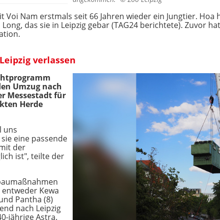
 Voi Nam erstmals seit 66 Jahren wieder ein Jungtier. Hoa
 Long, das sie in Leipzig gebar (TAG24 berichtete). Zuvor hat
ation.
Leipzig verlassen
uchtprogramm
r den Umzug nach
r Messestadt für
akten Herde
l uns
r sie eine passende
mit der
h ist", teilte der
mbaumaßnahmen
de entweder Kewa
 und Pantha (8)
end nach Leipzig
-jährige Astra.