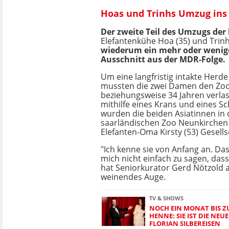
Hoas und Trinhs Umzug ins S
Der zweite Teil des Umzugs der
Elefantenkühe Hoa (35) und Trinh
wiederum ein mehr oder wenige
Ausschnitt aus der MDR-Folge.
Um eine langfristig intakte Her
mussten die zwei Damen den Zoo 
beziehungsweise 34 Jahren verla
mithilfe eines Krans und eines S
wurden die beiden Asiatinnen in
saarländischen Zoo Neunkirchen
Elefanten-Oma Kirsty (53) Gesellsc
"Ich kenne sie von Anfang an. Das 
mich nicht einfach zu sagen, dass 
hat Seniorkurator Gerd Nötzold 
weinendes Auge.
TV & SHOWS
NOCH EIN MONAT BIS 
HENNE: SIE IST DIE NEU
FLORIAN SILBEREISEN