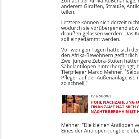
Zoff auf der Afrika-Außenanlage, 
anderem Giraffen, Strauße, Anti
teilen.
Letztere können sich derzeit nich
wodurch sie vorübergehend abw
draußen gelassen werden. Das Ko
soll eingedämmt werden.
Vor wenigen Tagen hatte sich der
den Afrika-Bewohnern gefährlich
Zwei jüngere Zebra-Stuten hätte
Säbelantilopen hinterhergejagt, 
Tierpfleger Marco Mehner. "Selb
Pfleger auf der Außenanlage ist, 
so schnell."
TV & SHOWS
HOHE NACHZAHLUNG FÜ
FINANZAMT HAT MICH GE
NÄCHTE BERGHAIN IST 
Mehner: "Die kleinen Antilopen ve
Eines der Antilopen-Jungtiere übe