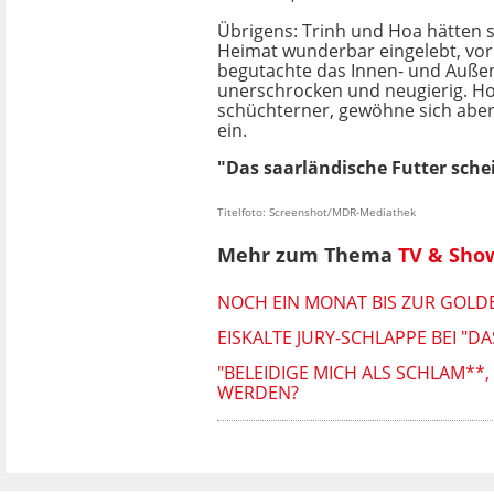
Übrigens: Trinh und Hoa hätten s
Heimat wunderbar eingelebt, vor
begutachte das Innen- und Auße
unerschrocken und neugierig. Ho
schüchterner, gewöhne sich abe
ein.
"Das saarländische Futter sche
Titelfoto: Screenshot/MDR-Mediathek
Mehr zum Thema
TV & Sho
NOCH EIN MONAT BIS ZUR GOLDEN
EISKALTE JURY-SCHLAPPE BEI "D
"BELEIDIGE MICH ALS SCHLAM**
WERDEN?