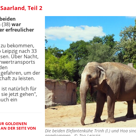
aarland, Teil 2
 beiden
 (38)
war
r erfreulicher
de zu bekommen,
Leipzig nach 33
ssen. Über Nacht,
chwertransports
 den
 gefahren, um der
haft zu leisten.
ist natürlich für
sie jetzt gehen",
auch ein
ZUR GOLDENEN
E AN DER SEITE VON
Die beiden Elefantenkühe Trinh (l.) und Hoa si
angekommen. ©
Zoo Leipzig