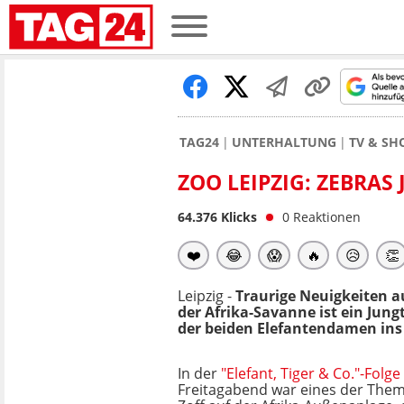
TAG24
UNTERHALTUNG
TV & S
ZOO LEIPZIG: ZEBRAS
64.376
Klicks
0
Reaktionen
❤️
😂
😱
🔥
😥
👏
Leipzig -
Traurige Neuigkeiten 
der Afrika-Savanne ist ein Ju
der beiden Elefantendamen ins
In der
"Elefant, Tiger & Co."-Folge
Freitagabend war eines der Them