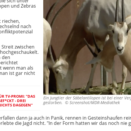
die sich unter
lopen und Zebras
t riechen,
echselnd nach
nfliktpotenzial
 Streit zwischen
 hochgeschaukelt.
n den
berichtet
st wenn man als
man ist gar nicht
R TV-PROMI: "DAS
Ein Jungtier der Säbelantilopen ist bei einer Ve
F*CKT - DREI
gestorben. ©
Screenshot/MDR-Mediathek
NICHTS DAGEGEN"
rfallen dann ja auch in Panik, rennen in Gesteinshaufen re
rlebte die Jagd nicht. "In der Form hatten wir das noch nie 