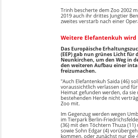
Trinh bescherte dem Zoo 2002 mit
2019 auch ihr drittes Jungtier Ben
zweites verstarb nach einer Oper
Weitere Elefantenkuh wird 
Das Europäische Erhaltungsz
(EEP) gab nun grünes Licht fü
Neunkirchen, um den Weg in de
den weiteren Aufbau einer int
freizumachen.
"Auch Elefantenkuh Saida (46) sol
voraussichtlich verlassen und fü
Heimat gefunden werden, da sie 
bestehenden Herde nicht verträglic
Zoo mit.
Im Gegenzug werden wegen U
im Tierpark Berlin-Friedrichsfel
(36) mit den Töchtern Thuza (11)
sowie Sohn Edgar (4) vorübergeh
kommen, oder zunächst nur die 40