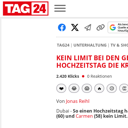
TAG24
UNTERHALTUNG
TV & S
KEIN LIMIT BEI DEN
HOCHZEITSTAG DIE K
2.420
Klicks
0
Reaktionen
❤️
😂
😱
🔥
😥
👏
Von
Jonas Reihl
Dubai -
So einen Hochzeitstag h
(60) und
Carmen
(58) kein Limit