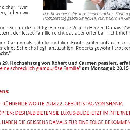
 sicher: "Wir
en, indem wir
Das Rosenherz, das ihre beiden Töchter Shania 
Hochzeitstag geschickt haben, rührt Carmen Ge
uen Schmuck? Richtig: Eine neue Villa im Herzen Dubais! Zwa
ern, der Jetset-Familie reicht das aber offenbar nicht mehr
nd Carmen also, ihr Immobilien-Konto weiter aufzustocken
der eines Scheichs liegt, anzuzahlen. Roberts gewohnt trocke
cht."
29. Hochzeitstag von Robert und Carmen passiert, erfah
 eine schrecklich glamouröse Familie"
am Montag ab 20.15 
ens
:
: RÜHRENDE WORTE ZUM 22. GEBURTSTAG VON SHANIA
PFEN: DESHALB BIETEN SIE LUXUS-BUDE JETZT IM INTERNE
L HABEN DIE GEISSENS DAMALS FÜR EINE FOLGE BEKOMME