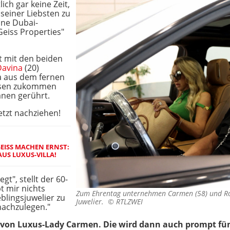
ich gar keine Zeit,
einer Liebsten zu
eine Dubai-
Geiss Properties"
ht mit den beiden
Davina
(20)
a aus dem fernen
osen zukommen
änen gerührt.
jetzt nachziehen!
EISS MACHEN ERNST:
AUS LUXUS-VILLA!
gt", stellt der 60-
bt mir nichts
Zum Ehrentag unternehmen Carmen (58) und Rob
blingsjuwelier zu
Juwelier. ©
RTLZWEI
nachzulegen."
e von Luxus-Lady Carmen. Die wird dann auch prompt fü