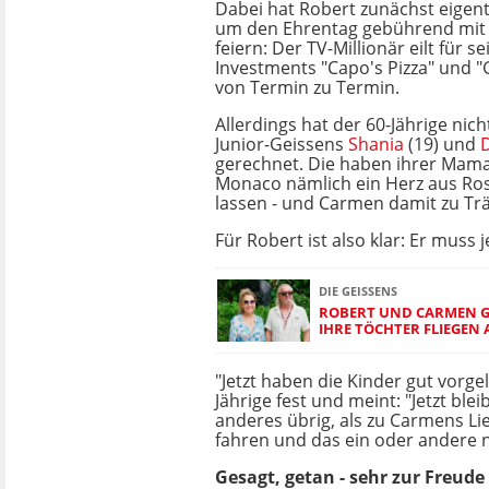
Dabei hat Robert zunächst eigentl
um den Ehrentag gebührend mit s
feiern: Der TV-Millionär eilt für s
Investments "Capo's Pizza" und "
von Termin zu Termin.
Allerdings hat der 60-Jährige nic
Junior-Geissens
Shania
(19) und
gerechnet. Die haben ihrer Mam
Monaco nämlich ein Herz aus R
lassen - und Carmen damit zu Tr
Für Robert ist also klar: Er muss 
DIE GEISSENS
ROBERT UND CARMEN G
IHRE TÖCHTER FLIEGEN 
"Jetzt haben die Kinder gut vorgele
Jährige fest und meint: "Jetzt blei
anderes übrig, als zu Carmens Lie
fahren und das ein oder andere 
Gesagt, getan - sehr zur Freud