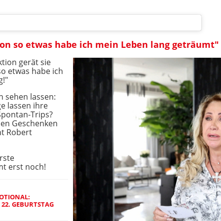
on so etwas habe ich mein Leben lang geträumt"
tion gerät sie
so etwas habe ich
!"
h sehen lassen:
e lassen ihre
Spontan-Trips?
chen Geschenken
nt Robert
rste
t erst noch!
OTIONAL:
22. GEBURTSTAG