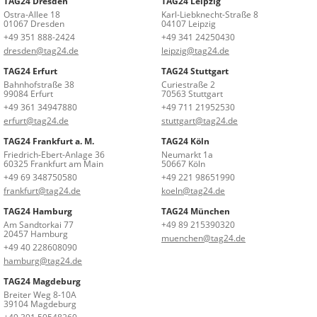
TAG24 Dresden
TAG24 Leipzig
Ostra-Allee 18
Karl-Liebknecht-Straße 8
01067 Dresden
04107 Leipzig
+49 351 888-2424
+49 341 24250430
dresden@tag24.de
leipzig@tag24.de
TAG24 Erfurt
TAG24 Stuttgart
Bahnhofstraße 38
Curiestraße 2
99084 Erfurt
70563 Stuttgart
+49 361 34947880
+49 711 21952530
erfurt@tag24.de
stuttgart@tag24.de
TAG24 Frankfurt a. M.
TAG24 Köln
Friedrich-Ebert-Anlage 36
Neumarkt 1a
60325 Frankfurt am Main
50667 Köln
+49 69 348750580
+49 221 98651990
frankfurt@tag24.de
koeln@tag24.de
TAG24 Hamburg
TAG24 München
Am Sandtorkai 77
+49 89 215390320
20457 Hamburg
muenchen@tag24.de
+49 40 228608090
hamburg@tag24.de
TAG24 Magdeburg
Breiter Weg 8-10A
39104 Magdeburg