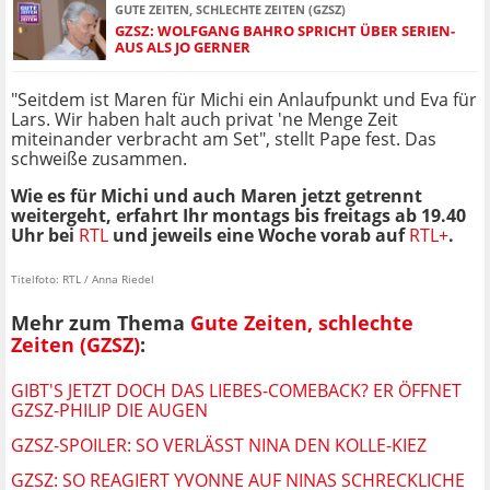
GUTE ZEITEN, SCHLECHTE ZEITEN (GZSZ)
GZSZ: WOLFGANG BAHRO SPRICHT ÜBER SERIEN-
AUS ALS JO GERNER
"Seitdem ist Maren für Michi ein Anlaufpunkt und Eva für
Lars. Wir haben halt auch privat 'ne Menge Zeit
miteinander verbracht am Set", stellt Pape fest. Das
schweiße zusammen.
Wie es für Michi und auch Maren jetzt getrennt
weitergeht, erfahrt Ihr montags bis freitags ab 19.40
Uhr bei
RTL
und jeweils eine Woche vorab auf
RTL+
.
Titelfoto: RTL / Anna Riedel
Mehr zum Thema
Gute Zeiten, schlechte
Zeiten (GZSZ)
:
GIBT'S JETZT DOCH DAS LIEBES-COMEBACK? ER ÖFFNET
GZSZ-PHILIP DIE AUGEN
GZSZ-SPOILER: SO VERLÄSST NINA DEN KOLLE-KIEZ
GZSZ: SO REAGIERT YVONNE AUF NINAS SCHRECKLICHE