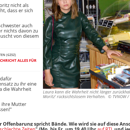
ritz nicht als
ht, dass er sich
schwester auch
r nichts davon zu
täuscht von diesem
TEN (GZSZ)
CHRICHT ALLES FÜR
 dafür
nsatz zu ihr eine
a die Wahrheit
Laura kann die Wahrheit nicht länger zurückhal
Moritz' rücksichtslosem Verhalten. ©
TVNOW / 
 ihre Mutter
ssen!"
er Offenbarung spricht Bände. Wie wird sie auf diese An
 schlechte Zeiten
" (Mo. bis Fr. um 19.40 Uhr
auf RTL
und je