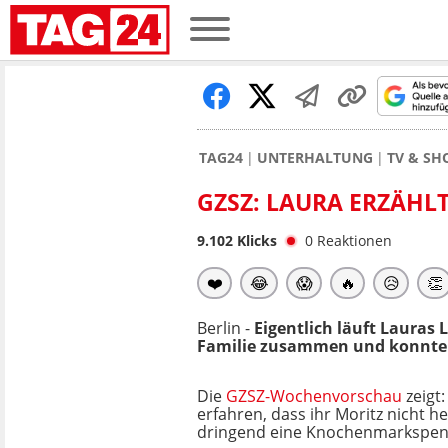
TAG24
UNTERHALTUNG
TV & S
GZSZ: LAURA ERZÄHL
9.102
Klicks
0
Reaktionen
❤️
😂
😱
🔥
😥
👏
Berlin -
Eigentlich läuft Lauras 
Familie zusammen und konnte s
Die
GZSZ-Wochenvorschau
zeigt:
erfahren, dass ihr Moritz nicht hel
dringend eine Knochenmarkspen