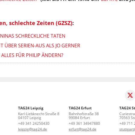
en, schlechte Zeiten (GZSZ)
:
 NINAS SCHRECKLICHE TATEN
 ÜBER SERIEN-AUS ALS JO GERNER
 ALLES FÜR PHILIP ÄNDERN?
TAG24 Leipzig
TAG24 Erfurt
TAG24 St
Karl-Liebknecht-Straße 8
Bahnhofstraße 38
Curiestr
04107 Leipzig
99084 Erfurt
70563 Stu
+49 341 24250430
+49 361 34947880
+49 711 
leipzig@tag24.de
erfurt@tag24.de
stuttgar