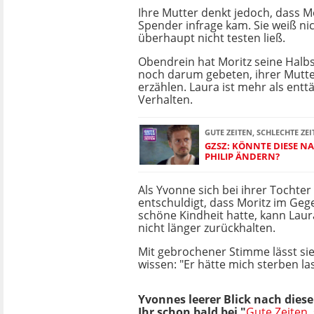
Ihre Mutter denkt jedoch, dass Mo
Spender infrage kam. Sie weiß nic
überhaupt nicht testen ließ.
Obendrein hat Moritz seine Halb
noch darum gebeten, ihrer Mutte
erzählen. Laura ist mehr als ent
Verhalten.
GUTE ZEITEN, SCHLECHTE ZEI
GZSZ: KÖNNTE DIESE NA
PHILIP ÄNDERN?
Als Yvonne sich bei ihrer Tochter
entschuldigt, dass Moritz im Gege
schöne Kindheit hatte, kann Laur
nicht länger zurückhalten.
Mit gebrochener Stimme lässt sie
wissen: "Er hätte mich sterben la
Yvonnes leerer Blick nach dies
Ihr schon bald bei "
Gute Zeiten,