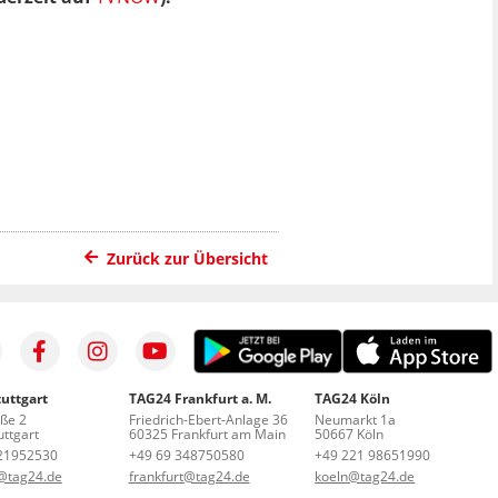
Zurück zur Übersicht
uttgart
TAG24 Frankfurt a. M.
TAG24 Köln
aße 2
Friedrich-Ebert-Anlage 36
Neumarkt 1a
ttgart
60325 Frankfurt am Main
50667 Köln
21952530
+49 69 348750580
+49 221 98651990
t@tag24.de
frankfurt@tag24.de
koeln@tag24.de