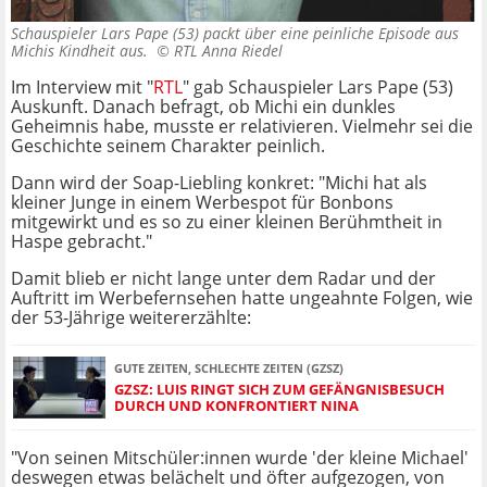
Schauspieler Lars Pape (53) packt über eine peinliche Episode aus
Michis Kindheit aus. ©
RTL Anna Riedel
Im Interview mit "
RTL
" gab Schauspieler Lars Pape (53)
Auskunft. Danach befragt, ob Michi ein dunkles
Geheimnis habe, musste er relativieren. Vielmehr sei die
Geschichte seinem Charakter peinlich.
Dann wird der Soap-Liebling konkret: "Michi hat als
kleiner Junge in einem Werbespot für Bonbons
mitgewirkt und es so zu einer kleinen Berühmtheit in
Haspe gebracht."
Damit blieb er nicht lange unter dem Radar und der
Auftritt im Werbefernsehen hatte ungeahnte Folgen, wie
der 53-Jährige weitererzählte:
GUTE ZEITEN, SCHLECHTE ZEITEN (GZSZ)
GZSZ: LUIS RINGT SICH ZUM GEFÄNGNISBESUCH
DURCH UND KONFRONTIERT NINA
"Von seinen Mitschüler:innen wurde 'der kleine Michael'
deswegen etwas belächelt und öfter aufgezogen, von