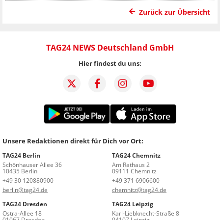
Zurück zur Übersicht
TAG24 NEWS Deutschland GmbH
Hier findest du uns:
Unsere Redaktionen direkt für Dich vor Ort:
TAG24 Berlin
TAG24 Chemnitz
Schönhauser Allee 36
Am Rathaus 2
10435 Berlin
09111 Chemnitz
+49 30 120880900
+49 371 6906600
berlin@tag24.de
chemnitz@tag24.de
TAG24 Dresden
TAG24 Leipzig
Ostra-Allee 18
Karl-Liebknecht-Straße 8
01067 Dresden
04107 Leipzig