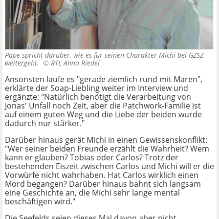
Pape spricht darüber, wie es für seinen Charakter Michi bei GZSZ
weitergeht. ©
RTL Anna Riedel
Ansonsten laufe es "gerade ziemlich rund mit Maren",
erklärte der Soap-Liebling weiter im Interview und
ergänzte: "Natürlich benötigt die Verarbeitung von
Jonas' Unfall noch Zeit, aber die Patchwork-Familie ist
auf einem guten Weg und die Liebe der beiden wurde
dadurch nur stärker."
Darüber hinaus gerät Michi in einen Gewissenskonflikt:
"Wer seiner beiden Freunde erzählt die Wahrheit? Wem
kann er glauben? Tobias oder Carlos? Trotz der
bestehenden Eiszeit zwischen Carlos und Michi will er die
Vorwürfe nicht wahrhaben. Hat Carlos wirklich einen
Mord begangen? Darüber hinaus bahnt sich langsam
eine Geschichte an, die Michi sehr lange mental
beschäftigen wird."
Die Seefelds seien dieses Mal davon aber nicht