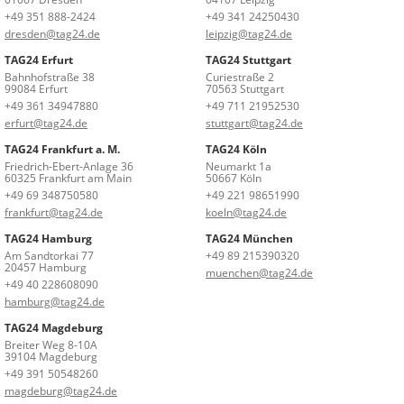
+49 351 888-2424
+49 341 24250430
dresden@tag24.de
leipzig@tag24.de
TAG24 Erfurt
TAG24 Stuttgart
Bahnhofstraße 38
Curiestraße 2
99084 Erfurt
70563 Stuttgart
+49 361 34947880
+49 711 21952530
erfurt@tag24.de
stuttgart@tag24.de
TAG24 Frankfurt a. M.
TAG24 Köln
Friedrich-Ebert-Anlage 36
Neumarkt 1a
60325 Frankfurt am Main
50667 Köln
+49 69 348750580
+49 221 98651990
frankfurt@tag24.de
koeln@tag24.de
TAG24 Hamburg
TAG24 München
Am Sandtorkai 77
+49 89 215390320
20457 Hamburg
muenchen@tag24.de
+49 40 228608090
hamburg@tag24.de
TAG24 Magdeburg
Breiter Weg 8-10A
39104 Magdeburg
+49 391 50548260
magdeburg@tag24.de