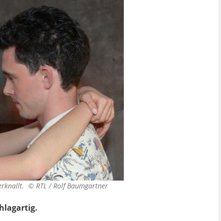
verknallt. ©
RTL / Rolf Baumgartner
lagartig.