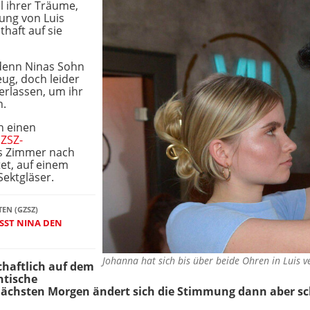
el ihrer Träume,
ung von Luis
thaft auf sie
, denn Ninas Sohn
Zeug, doch leider
erlassen, um ihr
n.
h einen
ZSZ-
as Zimmer nach
tet, auf einem
Sektgläser.
TEN (GZSZ)
ÄSST NINA DEN
Johanna hat sich bis über beide Ohren in Luis 
chaftlich auf dem
ntische
ächsten Morgen ändert sich die Stimmung dann aber sch