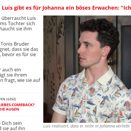
Luis gibt es für Johanna ein böses Erwachen: "Ich 
, überrascht Luis
ims Tochter sich
, haucht sie ihm
l Tonis Bruder
net, dass sie das
 bevor es für sie
r auch ein
ägt sie ihrem
n fragt, wie sie auf
TEN (GZSZ)
 LIEBES-COMEBACK?
 DIE AUGEN
 Dich sein
Luis realisiert, dass er nicht in Johanna verlieb
 sie auf ihn