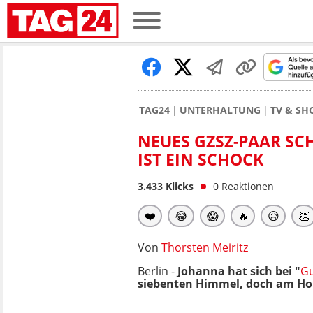
TAG24
UNTERHALTUNG
TV & S
NEUES GZSZ-PAAR SC
IST EIN SCHOCK
3.433
Klicks
0
Reaktionen
❤️
😂
😱
🔥
😥
👏
Von
Thorsten Meiritz
Berlin -
Johanna hat sich bei "
Gu
siebenten Himmel, doch am Hor