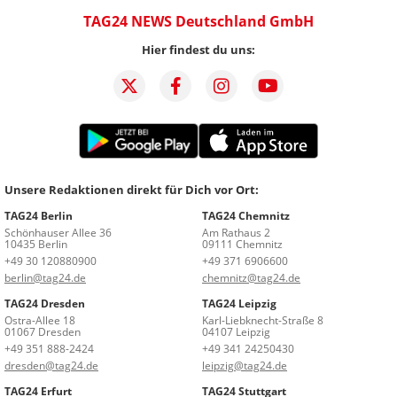
TAG24 NEWS Deutschland GmbH
Hier findest du uns:
Unsere Redaktionen direkt für Dich vor Ort:
TAG24 Berlin
TAG24 Chemnitz
Schönhauser Allee 36
Am Rathaus 2
10435 Berlin
09111 Chemnitz
+49 30 120880900
+49 371 6906600
berlin@tag24.de
chemnitz@tag24.de
TAG24 Dresden
TAG24 Leipzig
Ostra-Allee 18
Karl-Liebknecht-Straße 8
01067 Dresden
04107 Leipzig
+49 351 888-2424
+49 341 24250430
dresden@tag24.de
leipzig@tag24.de
TAG24 Erfurt
TAG24 Stuttgart