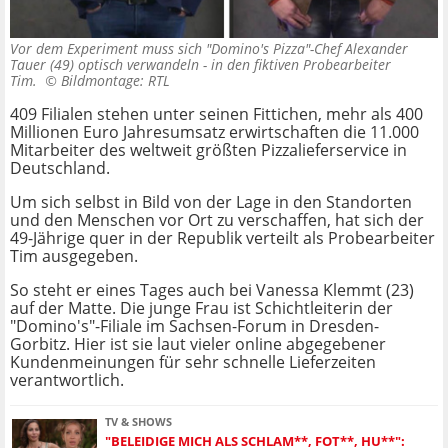
Vor dem Experiment muss sich "Domino's Pizza"-Chef Alexander
Tauer (49) optisch verwandeln - in den fiktiven Probearbeiter
Tim. ©
Bildmontage: RTL
409 Filialen stehen unter seinen Fittichen, mehr als 400
Millionen Euro Jahresumsatz erwirtschaften die 11.000
Mitarbeiter des weltweit größten Pizzalieferservice in
Deutschland.
Um sich selbst in Bild von der Lage in den Standorten
und den Menschen vor Ort zu verschaffen, hat sich der
49-Jährige quer in der Republik verteilt als Probearbeiter
Tim ausgegeben.
So steht er eines Tages auch bei Vanessa Klemmt (23)
auf der Matte. Die junge Frau ist Schichtleiterin der
"Domino's"-Filiale im Sachsen-Forum in Dresden-
Gorbitz. Hier ist sie laut vieler online abgegebener
Kundenmeinungen für sehr schnelle Lieferzeiten
verantwortlich.
TV & SHOWS
"BELEIDIGE MICH ALS SCHLAM**, FOT**, HU**":