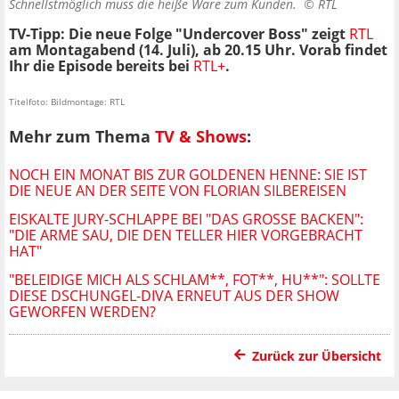
Schnellstmöglich muss die heiße Ware zum Kunden. ©
RTL
TV-Tipp: Die neue Folge "Undercover Boss" zeigt
RTL
am Montagabend (14. Juli), ab 20.15 Uhr. Vorab findet
Ihr die Episode bereits bei
RTL+
.
Titelfoto: Bildmontage: RTL
Mehr zum Thema
TV & Shows
:
NOCH EIN MONAT BIS ZUR GOLDENEN HENNE: SIE IST
DIE NEUE AN DER SEITE VON FLORIAN SILBEREISEN
EISKALTE JURY-SCHLAPPE BEI "DAS GROSSE BACKEN": "
DIE ARME SAU, DIE DEN TELLER HIER VORGEBRACHT H
AT"
"BELEIDIGE MICH ALS SCHLAM**, FOT**, HU**": SOLLTE
DIESE DSCHUNGEL-DIVA ERNEUT AUS DER SHOW
GEWORFEN WERDEN?
Zurück zur Übersicht