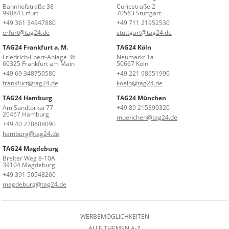
Bahnhofstraße 38
Curiestraße 2
99084 Erfurt
70563 Stuttgart
+49 361 34947880
+49 711 21952530
erfurt@tag24.de
stuttgart@tag24.de
TAG24 Frankfurt a. M.
TAG24 Köln
Friedrich-Ebert-Anlage 36
Neumarkt 1a
60325 Frankfurt am Main
50667 Köln
+49 69 348750580
+49 221 98651990
frankfurt@tag24.de
koeln@tag24.de
TAG24 Hamburg
TAG24 München
Am Sandtorkai 77
+49 89 215390320
20457 Hamburg
muenchen@tag24.de
+49 40 228608090
hamburg@tag24.de
TAG24 Magdeburg
Breiter Weg 8-10A
39104 Magdeburg
+49 391 50548260
magdeburg@tag24.de
WERBEMÖGLICHKEITEN
ALLE THEMEN A-Z