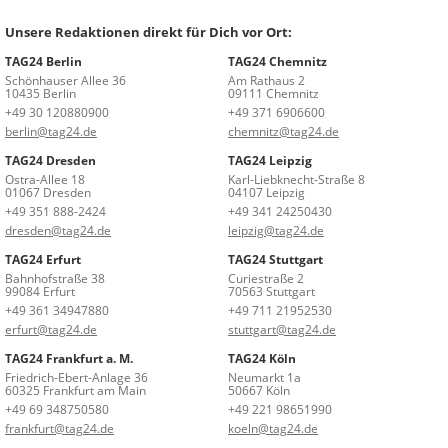
Unsere Redaktionen direkt für Dich vor Ort:
TAG24 Berlin
TAG24 Chemnitz
Schönhauser Allee 36
Am Rathaus 2
10435 Berlin
09111 Chemnitz
+49 30 120880900
+49 371 6906600
berlin@tag24.de
chemnitz@tag24.de
TAG24 Dresden
TAG24 Leipzig
Ostra-Allee 18
Karl-Liebknecht-Straße 8
01067 Dresden
04107 Leipzig
+49 351 888-2424
+49 341 24250430
dresden@tag24.de
leipzig@tag24.de
TAG24 Erfurt
TAG24 Stuttgart
Bahnhofstraße 38
Curiestraße 2
99084 Erfurt
70563 Stuttgart
+49 361 34947880
+49 711 21952530
erfurt@tag24.de
stuttgart@tag24.de
TAG24 Frankfurt a. M.
TAG24 Köln
Friedrich-Ebert-Anlage 36
Neumarkt 1a
60325 Frankfurt am Main
50667 Köln
+49 69 348750580
+49 221 98651990
frankfurt@tag24.de
koeln@tag24.de