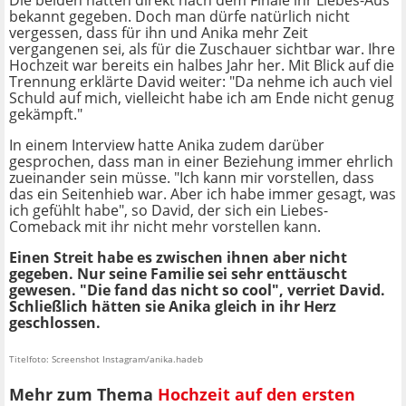
Die beiden hatten direkt nach dem Finale ihr Liebes-Aus
bekannt gegeben. Doch man dürfe natürlich nicht
vergessen, dass für ihn und Anika mehr Zeit
vergangenen sei, als für die Zuschauer sichtbar war. Ihre
Hochzeit war bereits ein halbes Jahr her. Mit Blick auf die
Trennung erklärte David weiter: "Da nehme ich auch viel
Schuld auf mich, vielleicht habe ich am Ende nicht genug
gekämpft."
In einem Interview hatte Anika zudem darüber
gesprochen, dass man in einer Beziehung immer ehrlich
zueinander sein müsse. "Ich kann mir vorstellen, dass
das ein Seitenhieb war. Aber ich habe immer gesagt, was
ich gefühlt habe", so David, der sich ein Liebes-
Comeback mit ihr nicht mehr vorstellen kann.
Einen Streit habe es zwischen ihnen aber nicht
gegeben.
Nur seine Familie sei sehr enttäuscht
gewesen. "Die fand das nicht so cool", verriet David.
Schließlich hätten sie Anika gleich in ihr Herz
geschlossen.
Titelfoto: Screenshot Instagram/anika.hadeb
Mehr zum Thema
Hochzeit auf den ersten