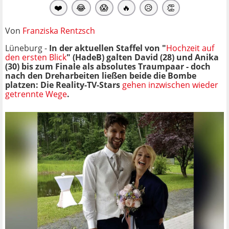
❤️
😂
😱
🔥
😥
👏
Von
Franziska Rentzsch
Lüneburg -
In der aktuellen Staffel von "
Hochzeit auf
den ersten Blick
" (HadeB) galten
David (28) und Anika
(30) bis zum Finale als absolutes Traumpaar - doch
nach den Dreharbeiten ließen beide die Bombe
platzen: Die Reality-TV-Stars
gehen inzwischen wieder
getrennte Wege
.