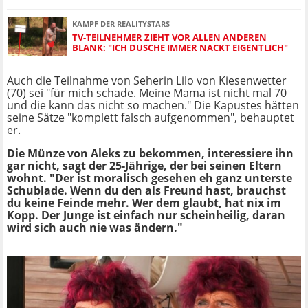
KAMPF DER REALITYSTARS
TV-TEILNEHMER ZIEHT VOR ALLEN ANDEREN
BLANK: "ICH DUSCHE IMMER NACKT EIGENTLICH"
Auch die Teilnahme von Seherin Lilo von Kiesenwetter
(70) sei "für mich schade. Meine Mama ist nicht mal 70
und die kann das nicht so machen." Die Kapustes hätten
seine Sätze "komplett falsch aufgenommen", behauptet
er.
Die Münze von Aleks zu bekommen, interessiere ihn
gar nicht, sagt der 25-Jährige, der bei seinen Eltern
wohnt. "Der ist moralisch gesehen eh ganz unterste
Schublade. Wenn du den als Freund hast, brauchst
du keine Feinde mehr. Wer dem glaubt, hat nix im
Kopp. Der Junge ist einfach nur scheinheilig, daran
wird sich auch nie was ändern."