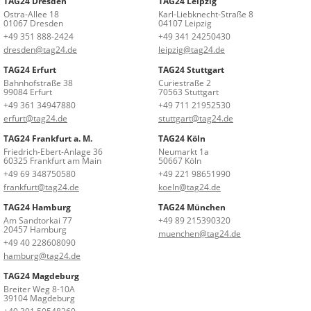
TAG24 Dresden
TAG24 Leipzig
Ostra-Allee 18
Karl-Liebknecht-Straße 8
01067 Dresden
04107 Leipzig
+49 351 888-2424
+49 341 24250430
dresden@tag24.de
leipzig@tag24.de
TAG24 Erfurt
TAG24 Stuttgart
Bahnhofstraße 38
Curiestraße 2
99084 Erfurt
70563 Stuttgart
+49 361 34947880
+49 711 21952530
erfurt@tag24.de
stuttgart@tag24.de
TAG24 Frankfurt a. M.
TAG24 Köln
Friedrich-Ebert-Anlage 36
Neumarkt 1a
60325 Frankfurt am Main
50667 Köln
+49 69 348750580
+49 221 98651990
frankfurt@tag24.de
koeln@tag24.de
TAG24 Hamburg
TAG24 München
Am Sandtorkai 77
+49 89 215390320
20457 Hamburg
muenchen@tag24.de
+49 40 228608090
hamburg@tag24.de
TAG24 Magdeburg
Breiter Weg 8-10A
39104 Magdeburg