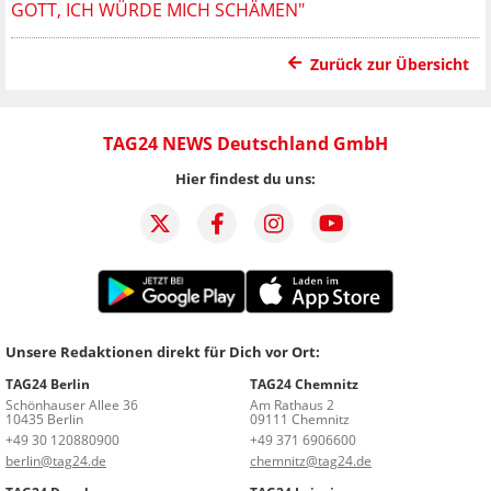
GOTT, ICH WÜRDE MICH SCHÄMEN"
Zurück zur Übersicht
TAG24 NEWS Deutschland GmbH
Hier findest du uns:
Unsere Redaktionen direkt für Dich vor Ort:
TAG24 Berlin
TAG24 Chemnitz
Schönhauser Allee 36
Am Rathaus 2
10435 Berlin
09111 Chemnitz
+49 30 120880900
+49 371 6906600
berlin@tag24.de
chemnitz@tag24.de