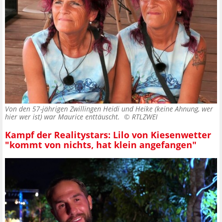
Von den 57-jährigen Zwillingen Heidi und Heike (keine Ahnung, wer
hier wer ist) war Maurice enttäuscht. ©
RTLZWEI
Kampf der Realitystars: Lilo von Kiesenwetter
"kommt von nichts, hat klein angefangen"