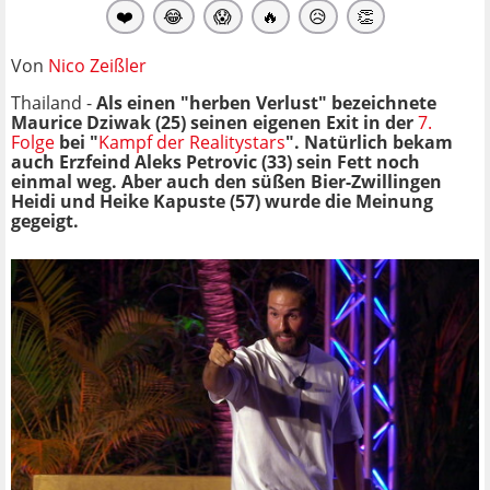
❤️
😂
😱
🔥
😥
👏
Von
Nico Zeißler
Thailand -
Als einen "herben Verlust" bezeichnete
Maurice Dziwak (25) seinen eigenen Exit in der
7.
Folge
bei "
Kampf der Realitystars
". Natürlich bekam
auch Erzfeind Aleks Petrovic (33) sein Fett noch
einmal weg. Aber auch den süßen Bier-Zwillingen
Heidi und Heike Kapuste (57) wurde die Meinung
gegeigt.