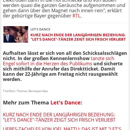
Elektroden dann in die Hörschnecke und von außen
werden quasi die ganzen Geräusche aufgenommen und
gehen dann über den Magnet nach innen rein", erklärt
der gebürtige Bayer gegenüber
RTL
.
LET'S DANCE
KURZ NACH ENDE DER LANGJÄHRIGEN BEZIEHUNG:
"LET'S DANCE"-TÄNZER ZEIGT SICH FRISCH VERLIEBT
Aufhalten lässt er sich von all den Schicksalsschlägen
nicht. In der großen Kennenlernshow
tanzte sich
Engel sofort in die Herzen des Publikums
und sicherte
sich mithilfe der Anrufer das Direktticket. Damit
kann der 22-Jährige am Freitag nicht rausgewählt
werden.
Titelfoto: Thomas Banneyer/dpa
Mehr zum Thema
Let's Dance
:
KURZ NACH ENDE DER LANGJÄHRIGEN BEZIEHUNG:
"LET'S DANCE"-TÄNZER ZEIGT SICH FRISCH VERLIEBT
LIEBES-TACHELES VON JOEL MATTLI: DAS IST MIT "LET'S