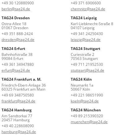
+49 30 120880900
+49 371 6906600
berlin@tag24.de
chemnitz@tag24.de
TAG24 Dresden
TAG24 Leipzig
Ostra-Allee 18
Karl-Liebknecht-Straße 8
01067 Dresden
04107 Leipzig
+49 351 888-2424
+49 341 24250430
dresden@tag24.de
leipzig@tag24.de
TAG24 Erfurt
TAG24 Stuttgart
Bahnhofstraße 38
Curiestraße 2
99084 Erfurt
70563 Stuttgart
+49 361 34947880
+49 711 21952530
erfurt@tag24.de
stuttgart@tag24.de
TAG24 Frankfurt a. M.
TAG24 Köln
Friedrich-Ebert-Anlage 36
Neumarkt 1a
60325 Frankfurt am Main
50667 Köln
+49 69 348750580
+49 221 98651990
frankfurt@tag24.de
koeln@tag24.de
TAG24 Hamburg
TAG24 München
Am Sandtorkai 77
+49 89 215390320
20457 Hamburg
muenchen@tag24.de
+49 40 228608090
hamburg@tag24.de