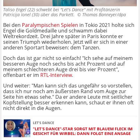
Taliso Engel (22) schwebt bei "Let's Dance" mit Profitänzerin
Patricija Ionel (30) über das Parkett. ©
Thomas Banneyer/dpa
Bei den
Paralympischen Spielen
in Tokio 2021 holte sich
Engel die Goldmedaille und schwamm dabei
Weltrekordzeit. Drei Jahre später in Paris konnte er
seinen Triumph wiederholen. Jetzt will er sich in einer
anderen Sportart beweisen: dem Tanzen.
Doch das ist gar nicht so einfach! "Ich sehe auf meinem
besseren Auge noch sechs bis acht Prozent und auf
meinem schlechteren Auge drei bis vier Prozent",
offenbart er im
RTL-Interview
.
Und weiter: "Man kann sich das ungefähr so vorstellen,
dass ich nur noch am äußersten Rand vom Auge zur
Seite hin etwas sehe." Da er andere Leute mit seitlicher
Kopfstellung besser erkennen kann, schaut er ihnen oft
nicht direkt in die Augen.
LET'S DANCE
"LET'S DANCE"-STAR SORGT MIT BLAUEM FLECK IM
GESICHT FÜR WIRBEL: DANN FOLGT EINE ANSAGE