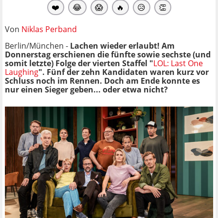
❤️
😂
😱
🔥
😥
👏
Von
Niklas Perband
Berlin/München -
Lachen wieder erlaubt! Am
Donnerstag erschienen die fünfte sowie sechste (und
somit letzte) Folge der vierten Staffel "
LOL: Last One
Laughing
". Fünf der zehn Kandidaten waren kurz vor
Schluss noch im Rennen. Doch am Ende konnte es
nur einen Sieger geben... oder etwa nicht?