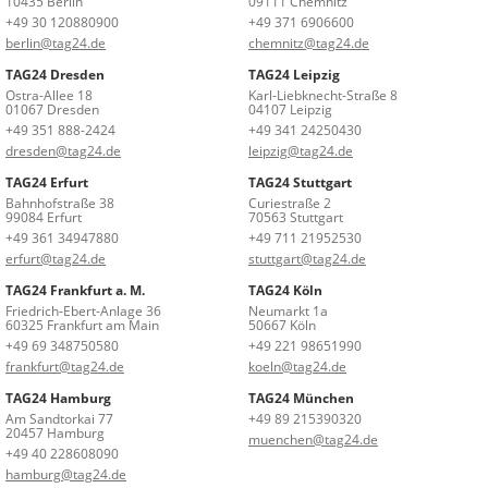
10435 Berlin
09111 Chemnitz
+49 30 120880900
+49 371 6906600
berlin@tag24.de
chemnitz@tag24.de
TAG24 Dresden
TAG24 Leipzig
Ostra-Allee 18
Karl-Liebknecht-Straße 8
01067 Dresden
04107 Leipzig
+49 351 888-2424
+49 341 24250430
dresden@tag24.de
leipzig@tag24.de
TAG24 Erfurt
TAG24 Stuttgart
Bahnhofstraße 38
Curiestraße 2
99084 Erfurt
70563 Stuttgart
+49 361 34947880
+49 711 21952530
erfurt@tag24.de
stuttgart@tag24.de
TAG24 Frankfurt a. M.
TAG24 Köln
Friedrich-Ebert-Anlage 36
Neumarkt 1a
60325 Frankfurt am Main
50667 Köln
+49 69 348750580
+49 221 98651990
frankfurt@tag24.de
koeln@tag24.de
TAG24 Hamburg
TAG24 München
Am Sandtorkai 77
+49 89 215390320
20457 Hamburg
muenchen@tag24.de
+49 40 228608090
hamburg@tag24.de