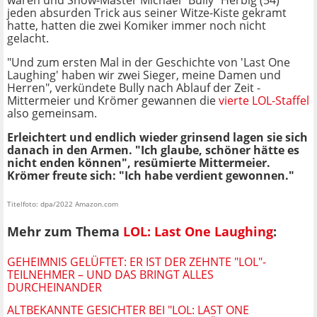
waren und Show-Master Michael "Bully" Herbig (54)
jeden absurden Trick aus seiner Witze-Kiste gekramt
hatte, hatten die zwei Komiker immer noch nicht
gelacht.
"Und zum ersten Mal in der Geschichte von 'Last One
Laughing' haben wir zwei Sieger, meine Damen und
Herren", verkündete Bully nach Ablauf der Zeit -
Mittermeier und Krömer gewannen die
vierte LOL-Staffel
also gemeinsam.
Erleichtert und endlich wieder grinsend lagen sie sich
danach in den Armen. "Ich glaube, schöner hätte es
nicht enden können", resümierte Mittermeier.
Krömer freute sich: "Ich habe verdient gewonnen."
Titelfoto: dpa/2022 Amazon.com
Mehr zum Thema
LOL: Last One Laughing
:
GEHEIMNIS GELÜFTET: ER IST DER ZEHNTE "LOL"-
TEILNEHMER – UND DAS BRINGT ALLES
DURCHEINANDER
ALTBEKANNTE GESICHTER BEI "LOL: LAST ONE