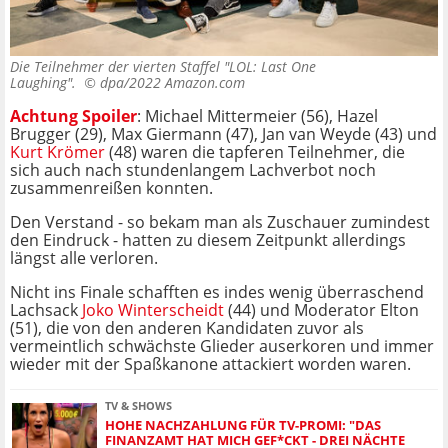
Die Teilnehmer der vierten Staffel "LOL: Last One
Laughing". ©
dpa/2022 Amazon.com
Achtung Spoiler
: Michael Mittermeier (56), Hazel
Brugger (29), Max Giermann (47), Jan van Weyde (43) und
Kurt Krömer
(48) waren die tapferen Teilnehmer, die
sich auch nach stundenlangem Lachverbot noch
zusammenreißen konnten.
Den Verstand - so bekam man als Zuschauer zumindest
den Eindruck - hatten zu diesem Zeitpunkt allerdings
längst alle verloren.
Nicht ins Finale schafften es indes wenig überraschend
Lachsack
Joko Winterscheidt
(44) und Moderator Elton
(51), die von den anderen Kandidaten zuvor als
vermeintlich schwächste Glieder auserkoren und immer
wieder mit der Spaßkanone attackiert worden waren.
TV & SHOWS
HOHE NACHZAHLUNG FÜR TV-PROMI: "DAS
FINANZAMT HAT MICH GEF*CKT - DREI NÄCHTE