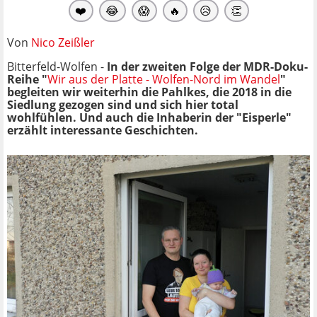
❤️
😂
😱
🔥
😥
👏
Von
Nico Zeißler
Bitterfeld-Wolfen -
In der zweiten Folge der MDR-Doku-
Reihe "
Wir aus der Platte - Wolfen-Nord im Wandel
"
begleiten wir weiterhin die Pahlkes, die 2018 in die
Siedlung gezogen sind und sich hier total
wohlfühlen. Und auch die Inhaberin der "Eisperle"
erzählt interessante Geschichten.