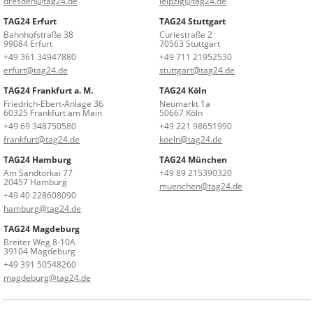
dresden@tag24.de
leipzig@tag24.de
TAG24 Erfurt
TAG24 Stuttgart
Bahnhofstraße 38
Curiestraße 2
99084 Erfurt
70563 Stuttgart
+49 361 34947880
+49 711 21952530
erfurt@tag24.de
stuttgart@tag24.de
TAG24 Frankfurt a. M.
TAG24 Köln
Friedrich-Ebert-Anlage 36
Neumarkt 1a
60325 Frankfurt am Main
50667 Köln
+49 69 348750580
+49 221 98651990
frankfurt@tag24.de
koeln@tag24.de
TAG24 Hamburg
TAG24 München
Am Sandtorkai 77
+49 89 215390320
20457 Hamburg
muenchen@tag24.de
+49 40 228608090
hamburg@tag24.de
TAG24 Magdeburg
Breiter Weg 8-10A
39104 Magdeburg
+49 391 50548260
magdeburg@tag24.de