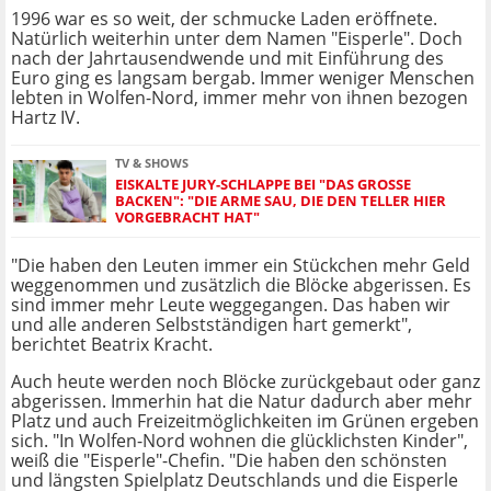
1996 war es so weit, der schmucke Laden eröffnete.
Natürlich weiterhin unter dem Namen "Eisperle". Doch
nach der Jahrtausendwende und mit Einführung des
Euro ging es langsam bergab. Immer weniger Menschen
lebten in Wolfen-Nord, immer mehr von ihnen bezogen
Hartz IV.
TV & SHOWS
EISKALTE JURY-SCHLAPPE BEI "DAS GROSSE B
ACKEN": "DIE ARME SAU, DIE DEN TELLER HIER V
ORGEBRACHT HAT"
"Die haben den Leuten immer ein Stückchen mehr Geld
weggenommen und zusätzlich die Blöcke abgerissen. Es
sind immer mehr Leute weggegangen. Das haben wir
und alle anderen Selbstständigen hart gemerkt",
berichtet Beatrix Kracht.
Auch heute werden noch Blöcke zurückgebaut oder ganz
abgerissen. Immerhin hat die Natur dadurch aber mehr
Platz und auch Freizeitmöglichkeiten im Grünen ergeben
sich. "In Wolfen-Nord wohnen die glücklichsten Kinder",
weiß die "Eisperle"-Chefin. "Die haben den schönsten
und längsten Spielplatz Deutschlands und die Eisperle