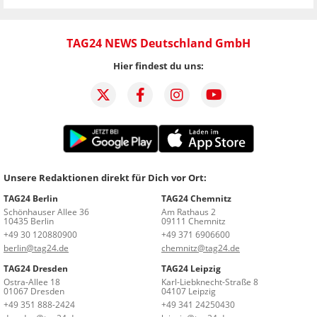
TAG24 NEWS Deutschland GmbH
Hier findest du uns:
Unsere Redaktionen direkt für Dich vor Ort:
TAG24 Berlin
TAG24 Chemnitz
Schönhauser Allee 36
Am Rathaus 2
10435 Berlin
09111 Chemnitz
+49 30 120880900
+49 371 6906600
berlin@tag24.de
chemnitz@tag24.de
TAG24 Dresden
TAG24 Leipzig
Ostra-Allee 18
Karl-Liebknecht-Straße 8
01067 Dresden
04107 Leipzig
+49 351 888-2424
+49 341 24250430