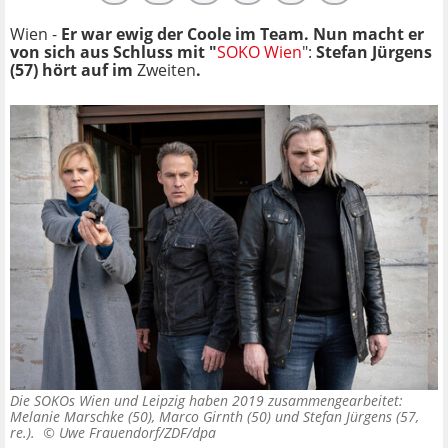
Wien -
Er war ewig der Coole im Team. Nun macht er
von sich aus Schluss mit "
SOKO Wien
":
Stefan Jürgens
(57) hört auf im
Zweiten
.
Die SOKOs Wien und Leipzig haben 2019 zusammengearbeitet:
Melanie Marschke (50), Marco Girnth (50) und Stefan Jürgens (57,
re.). ©
Uwe Frauendorf/ZDF/dpa