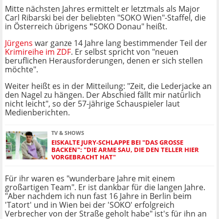
Mitte nächsten Jahres ermittelt er letztmals als Major
Carl Ribarski bei der beliebten "SOKO Wien"-Staffel, die
in Österreich übrigens
"
SOKO Donau" heißt.
Jürgens
war ganze 14 Jahre lang bestimmender Teil der
Krimireihe im ZDF
. Er selbst spricht von "neuen
beruflichen Herausforderungen, denen er sich stellen
möchte".
Weiter heißt es in der Mitteilung: "Zeit, die Lederjacke an
den Nagel zu hängen. Der Abschied fällt mir natürlich
nicht leicht", so der 57-jährige Schauspieler laut
Medienberichten.
TV & SHOWS
EISKALTE JURY-SCHLAPPE BEI "DAS GROSSE B
ACKEN": "DIE ARME SAU, DIE DEN TELLER HIER V
ORGEBRACHT HAT"
Für ihr waren es "wunderbare Jahre mit einem
großartigen Team". Er ist dankbar für die langen Jahre.
"Aber nachdem ich nun fast 16 Jahre in Berlin beim
'Tatort' und in Wien bei der 'SOKO' erfolgreich
Verbrecher von der Straße geholt habe" ist's für ihn an