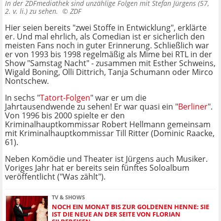
In der ZDFmediathek sind unzählige Folgen mit Stefan Jürgens (57,
2. v. li.) zu sehen. ©
ZDF
Hier seien bereits "zwei Stoffe in Entwicklung", erklärte
er. Und mal ehrlich, als Comedian ist er sicherlich den
meisten Fans noch in guter Erinnerung. Schließlich war
er von 1993 bis 1998 regelmäßig als Mime bei RTL in der
Show "Samstag Nacht" - zusammen mit Esther Schweins,
Wigald Boning, Olli Dittrich, Tanja Schumann oder Mirco
Nontschew.
In sechs "
Tatort-Folgen
" war er um die
Jahrtausendwende zu sehen! Er war quasi ein "
Berliner
".
Von 1996 bis 2000 spielte er den
Kriminalhauptkommissar Robert Hellmann gemeinsam
mit Kriminalhauptkommissar Till Ritter (Dominic Raacke,
61).
Neben Komödie und Theater ist Jürgens auch Musiker.
Voriges Jahr hat er bereits sein fünftes Soloalbum
veröffentlicht ("Was zählt").
TV & SHOWS
NOCH EIN MONAT BIS ZUR GOLDENEN HENNE: SIE
IST DIE NEUE AN DER SEITE VON FLORIAN