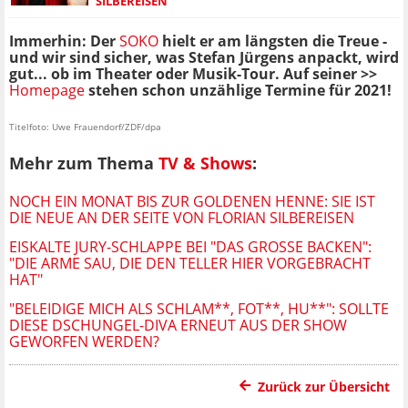
SILBEREISEN
Immerhin: Der
SOKO
hielt er am längsten die Treue -
und wir sind sicher, was Stefan Jürgens anpackt, wird
gut... ob im Theater oder Musik-Tour. Auf seiner >>
Homepage
stehen schon unzählige Termine für 2021!
Titelfoto: Uwe Frauendorf/ZDF/dpa
Mehr zum Thema
TV & Shows
:
NOCH EIN MONAT BIS ZUR GOLDENEN HENNE: SIE IST
DIE NEUE AN DER SEITE VON FLORIAN SILBEREISEN
EISKALTE JURY-SCHLAPPE BEI "DAS GROSSE BACKEN": "
DIE ARME SAU, DIE DEN TELLER HIER VORGEBRACHT H
AT"
"BELEIDIGE MICH ALS SCHLAM**, FOT**, HU**": SOLLTE
DIESE DSCHUNGEL-DIVA ERNEUT AUS DER SHOW
GEWORFEN WERDEN?
Zurück zur Übersicht