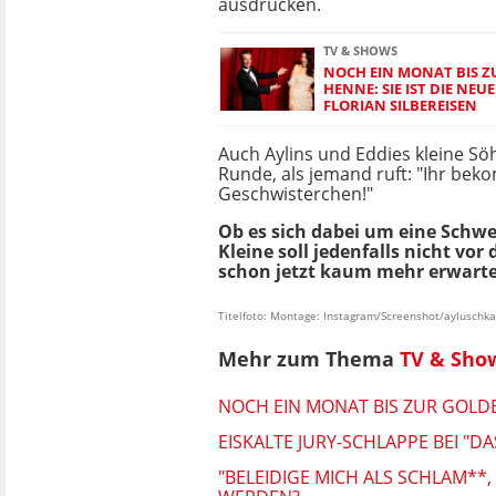
ausdrücken.
TV & SHOWS
NOCH EIN MONAT BIS 
HENNE: SIE IST DIE NEU
FLORIAN SILBEREISEN
Auch Aylins und Eddies kleine Söh
Runde, als jemand ruft: "Ihr bek
Geschwisterchen!"
Ob es sich dabei um eine Schwe
Kleine soll jedenfalls nicht v
schon jetzt kaum mehr erwart
Titelfoto: Montage: Instagram/Screenshot/ayluschk
Mehr zum Thema
TV & Sho
NOCH EIN MONAT BIS ZUR GOLDEN
EISKALTE JURY-SCHLAPPE BEI "D
"BELEIDIGE MICH ALS SCHLAM**