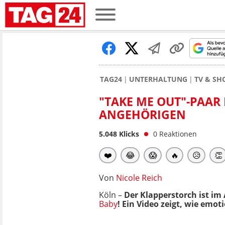
TAG24
UNTERHALTUNG
TV & S
"TAKE ME OUT"-PAAR
ANGEHÖRIGEN
5.048
Klicks
0
Reaktionen
❤️
😂
😱
🔥
😥
👏
Von
Nicole Reich
Köln –
Der Klapperstorch ist im 
Baby
! Ein Video zeigt, wie emo