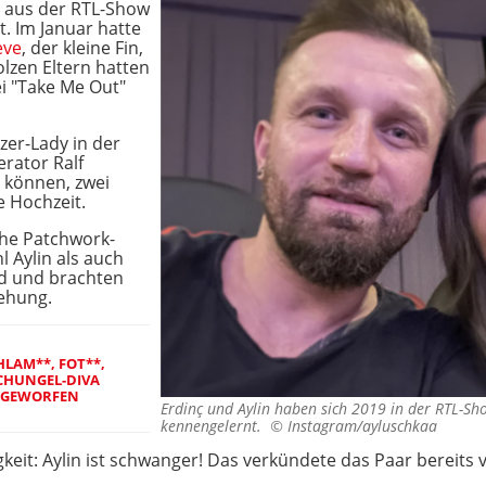
as aus der RTL-Show
. Im Januar hatte
eve
, der kleine Fin,
tolzen Eltern hatten
ei "Take Me Out"
zer-Lady in der
rator Ralf
 können, zwei
e Hochzeit.
che Patchwork-
l Aylin als auch
nd und brachten
iehung.
HLAM**, FOT**,
SCHUNGEL-DIVA
 GEWORFEN
Erdinç und Aylin haben sich 2019 in der RTL-S
kennengelernt. ©
Instagram/ayluschkaa
keit: Aylin ist schwanger! Das verkündete das Paar bereits 