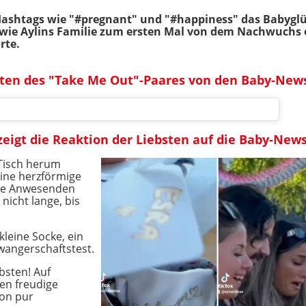
Hashtags wie "#pregnant" und "#happiness" das Babyglü
n, wie Aylins Familie zum ersten Mal von dem Nachwuchs 
rte.
sten des "Take Me Out"-Paares von den Baby-New
zeigt die Reaktion der Liebsten auf die Baby-New
 Tisch herum
ine herzförmige
die Anwesenden
nicht lange, bis
kleine Socke, ein
hwangerschaftstest.
ebsten! Auf
en freudige
ion pur