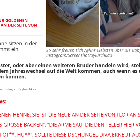
ZUR GOLDENEN
E AN DER SEITE VON
ne sitzen in der
ommt ein
So sehr freuen sich Aylins Liebsten über die B
Instagram/Screenshot/ayluschkaa
ster, oder aber einen weiteren Bruder handeln wird, steh
or dem Jahreswechsel auf die Welt kommen, auch wenn es 
en können.
aa, Instagram/ayluschkaa
ws
:
EN HENNE: SIE IST DIE NEUE AN DER SEITE VON FLORIAN 
AS GROSSE BACKEN": "DIE ARME SAU, DIE DEN TELLER HIER
, FOT**, HU**": SOLLTE DIESE DSCHUNGEL-DIVA ERNEUT 