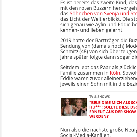
Es ist bereits das zweite Kind, d
mit den roten Buzzern hervorgeht
das
Söhnchen von Svenja und St
das Licht der Welt erblickt. Die s
sich genau wie Aylin und Eddie b
kennen- und lieben gelernt.
2019 hatte der Bartträger die Buz
Sendung von (damals noch) Mode
Schmitz (48) von sich überzeugen
Jahre später folgte dann sogar di
Seitdem lebt das Paar als glückli
Familie zusammen in
Köln
. Sowoh
Eddie waren zuvor alleinerziehe
jeweils einen Sohn mit in die Bez
TV & SHOWS
"BELEIDIGE MICH ALS SC
HU**": SOLLTE DIESE D
ERNEUT AUS DER SHOW
WERDEN?
Nun also die nächste große Neuig
Social-Media-Kanälen.