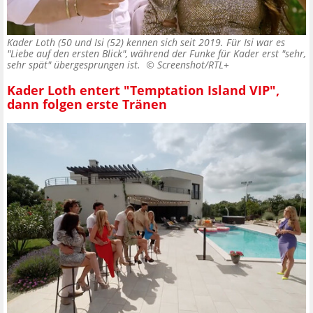
Kader Loth (50 und Isi (52) kennen sich seit 2019. Für Isi war es
"Liebe auf den ersten Blick", während der Funke für Kader erst "sehr,
sehr spät" übergesprungen ist. ©
Screenshot/RTL+
Kader Loth entert "Temptation Island VIP",
dann folgen erste Tränen