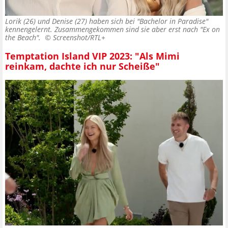
Lorik (26) und Denise (27) haben sich bei "Bachelor in Paradise"
kennengelernt. Zusammengekommen sind sie aber erst nach "Ex on
the Beach". ©
Screenshot/RTL+
Temptation Island VIP 2023: "Als Mimi
reinkam, dachte ich nur Scheiße"