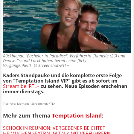
Rückblende "Bachelor in Paradise": Verführerin Chanelle (26) und
Denise-Freund Lorik haben bereits eine flirty
Vergangenheit! ©
Screenshot/RTL+
Kaders Standpauke und die komplette erste Folge
von "Temptation Island VIP" gibt es ab sofort im
Stream bei RTL+
zu sehen. Neue Episoden erscheinen
immer dienstags.
Titelfoto: Montage: Screenshot/RTL+
Mehr zum Thema
Temptation Island
:
SCHOCK IN REUNION: VERGEBENER BEICHTET
HEIMLICHEN SEXTRAUM-TALK MIT VERFÜHRERIN