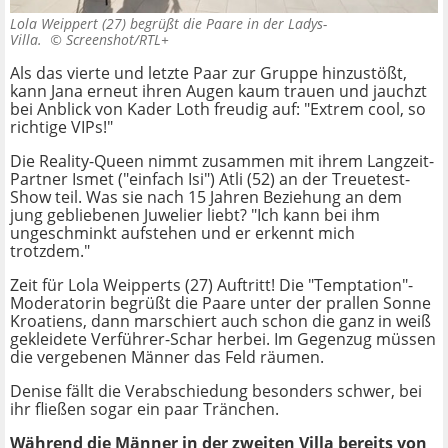
Lola Weippert (27) begrüßt die Paare in der Ladys-
Villa. ©
Screenshot/RTL+
Als das vierte und letzte Paar zur Gruppe hinzustößt,
kann Jana erneut ihren Augen kaum trauen und jauchzt
bei Anblick von Kader Loth freudig auf: "Extrem cool, so
richtige VIPs!"
Die Reality-Queen nimmt zusammen mit ihrem Langzeit-
Partner Ismet ("einfach Isi") Atli (52) an der Treuetest-
Show teil. Was sie nach 15 Jahren Beziehung an dem
jung gebliebenen Juwelier liebt? "Ich kann bei ihm
ungeschminkt aufstehen und er erkennt mich
trotzdem."
Zeit für Lola Weipperts (27) Auftritt! Die "Temptation"-
Moderatorin begrüßt die Paare unter der prallen Sonne
Kroatiens, dann marschiert auch schon die ganz in weiß
gekleidete Verführer-Schar herbei. Im Gegenzug müssen
die vergebenen Männer das Feld räumen.
Denise fällt die Verabschiedung besonders schwer, bei
ihr fließen sogar ein paar Tränchen.
Während die Männer in der zweiten Villa bereits von