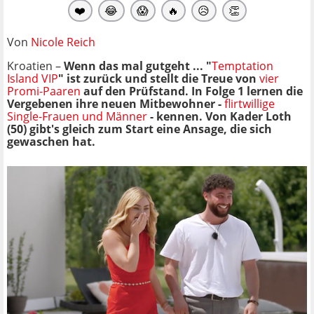
❤️
😂
😱
🔥
😥
👏
Von
Nicole Reich
Kroatien –
Wenn das mal gutgeht ... "
Temptation
Island VIP
" ist zurück und stellt die Treue von
vier
Promi-Paaren
auf den Prüfstand. In Folge 1 lernen die
Vergebenen ihre neuen Mitbewohner -
flirtwillige
Single-Frauen und Männer
- kennen. Von Kader Loth
(50) gibt's gleich zum Start eine Ansage, die sich
gewaschen hat.