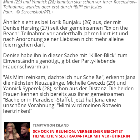
Mimi (29) und Yannick (28) kannten sich schon vor ihrer Rosenshow-
Teilnahme, wurden aber erst durch "BiP" ein festes
Paar. ©
Screenshot/RTL+
Ähnlich sieht es bei Lorik Bunjaku (26) aus, der mit
Denise Hersing (27) seit der gemeinsamen "Ex on the
Beach"-Teilnahme vor anderthalb Jahren liiert ist und
nach Anordnung seiner Liebsten nicht mehr alleine
feiern gehen darf.
Denise habe ihn in dieser Sache mit "Killer-Blick" zum
Einverständnis genötigt, gibt der Party-liebende
Frauenschwarm an.
"Als Mimi reinkam, dachte ich nur Scheiße", erkennt Jana
die nächsten Neuzugänge, Michelle Gwozdz (29) und
Yannick Syperek (28), schon aus der Distanz. Die beiden
Frauen kennen sich bereits aus ihrer gemeinsamen
"Bachelor in Paradise"-Staffel. Jetzt hat Jana eine
unschöne Vorahnung: "Mimi wird meinen Rotwein
leertrinken!"
TEMPTATION ISLAND
SCHOCK IN REUNION: VERGEBENER BEICHTET
HEIMLICHEN SEXTRAUM-TALK MIT VERFÜHRERIN