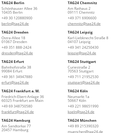
TAG24 Berlin
TAG24 Chemnitz
Schönhauser Allee 36
Am Rathaus 2
10435 Berlin
09111 Chemnitz
+49 30 120880900
+49 371 6906600
berlin@tag24.de
chemnitz@tag24.de
TAG24 Dresden
TAG24 Leipzig
Ostra-Allee 18
Karl-Liebknecht-Straße 8
01067 Dresden
04107 Leipzig
+49 351 888-2424
+49 341 24250430
dresden@tag24.de
leipzig@tag24.de
TAG24 Erfurt
TAG24 Stuttgart
Bahnhofstraße 38
Curiestraße 2
99084 Erfurt
70563 Stuttgart
+49 361 34947880
+49 711 21952530
erfurt@tag24.de
stuttgart@tag24.de
TAG24 Frankfurt a. M.
TAG24 Köln
Friedrich-Ebert-Anlage 36
Neumarkt 1a
60325 Frankfurt am Main
50667 Köln
+49 69 348750580
+49 221 98651990
frankfurt@tag24.de
koeln@tag24.de
TAG24 Hamburg
TAG24 München
Am Sandtorkai 77
+49 89 215390320
20457 Hamburg
muenchen@tag24.de