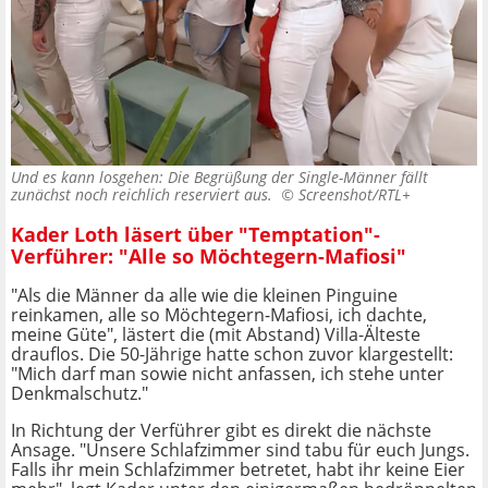
Und es kann losgehen: Die Begrüßung der Single-Männer fällt
zunächst noch reichlich reserviert aus. ©
Screenshot/RTL+
Kader Loth läsert über "Temptation"-
Verführer: "Alle so Möchtegern-Mafiosi"
"Als die Männer da alle wie die kleinen Pinguine
reinkamen, alle so Möchtegern-Mafiosi, ich dachte,
meine Güte", lästert die (mit Abstand) Villa-Älteste
drauflos. Die 50-Jährige hatte schon zuvor klargestellt:
"Mich darf man sowie nicht anfassen, ich stehe unter
Denkmalschutz."
In Richtung der Verführer gibt es direkt die nächste
Ansage. "Unsere Schlafzimmer sind tabu für euch Jungs.
Falls ihr mein Schlafzimmer betretet, habt ihr keine Eier