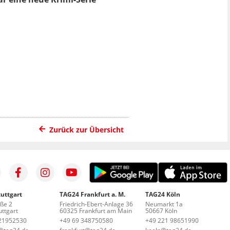
Zurück zur Übersicht
uttgart
TAG24 Frankfurt a. M.
TAG24 Köln
aße 2
Friedrich-Ebert-Anlage 36
Neumarkt 1a
ttgart
60325 Frankfurt am Main
50667 Köln
21952530
+49 69 348750580
+49 221 98651990