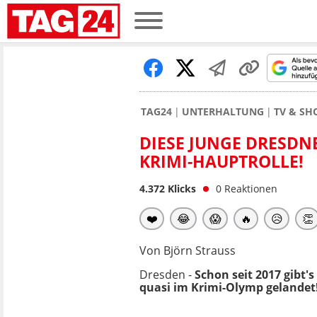
TAG24
UNTERHALTUNG
TV & S
DIESE JUNGE DRESDN
KRIMI-HAUPTROLLE!
4.372
Klicks
0
Reaktionen
❤️
😂
😱
🔥
😥
👏
Von Björn Strauss
Dresden -
Schon seit 2017 gibt's
quasi im Krimi-Olymp gelandet