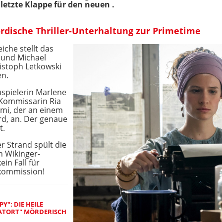
e letzte Klappe für den neuen .
ordische Thriller-Unterhaltung zur Primetime
eiche stellt das
) und Michael
ristoph Letkowski
en.
spielerin Marlene
 Kommissarin Ria
imi, der an einem
rd, an. Der genaue
t.
 Strand spült die
n Wikinger-
ein Fall für
dkommission!
Y": DIE HEILE
TATORT" MÖRDERISCH