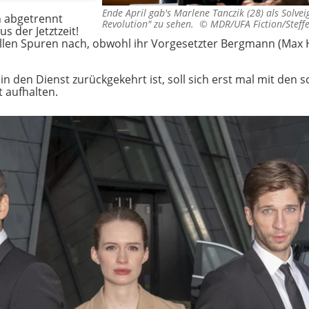
Ende April gab's Marlene Tanczik (28) als Solvei
n abgetrennt
Revolution" zu sehen. ©
MDR/UFA Fiction/Steff
s der Jetztzeit!
allen Spuren nach, obwohl ihr Vorgesetzter Bergmann (Max 
 in den Dienst zurückgekehrt ist, soll sich erst mal mit den
t aufhalten.