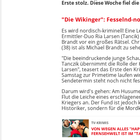
Erste stolz. Diese Woche fiel di
"Die Wikinger": Fesselnd-n
Es wird nordisch-kriminell! Eine L
Ermittler-Duo Ria Larsen (Tancik
Brandt vor ein großes Rätsel. Ch
(38) ist als Michael Brandt zu seh
"Die beeindruckende junge Schau
Tanczik übernimmt die Rolle der
Larsen", teasert das Erste den Kr
Samstag zur Primetime laufen wi
Sendetermin steht noch nicht fes
Darum wird's gehen: Am Husumer
Flut die Leiche eines erschlagene
Kriegers an. Der Fund ist jedoch k
Historiker, sondern für die Mor
TV-KRIMIS
VON WEGEN ALLES "HAPP
FERNSEHWELT IST IM "