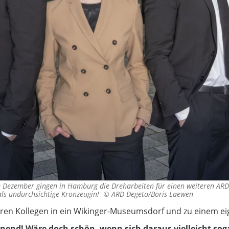
Im Dezember gingen in Hamburg die Dreharbeiten für einen weiteren ARD-
 als undurchsichtige Kronzeugin! ©
ARD Degeto/Boris Laewen
hren Kollegen in ein Wikinger-Museumsdorf und zu einem eig
nend! Wäre doch schön, wenn sich daraus vielleicht soga