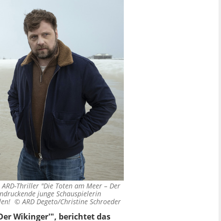
n ARD-Thriller "Die Toten am Meer – Der
indruckende junge Schauspielerin
llen! ©
ARD Degeto/Christine Schroeder
Der Wikinger'", berichtet das