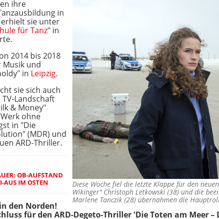
en ihre
Tanzausbildung in
rhielt sie unter
hule für Tanz
" in
rte.
von 2014 bis 2018
r Musik und
holdy" in
Leipzig
.
cht sie sich auch
 TV-Landschaft
Milk & Money"
 "Werk ohne
gst in "Die
olution" (MDR) und
euen ARD-Thriller.
AUER: OB-AUFSTAND
I-AUS IM OSTEN
Diese Woche fiel die letzte Klappe für den neue
Wikinger" Christoph Letkowski (38) und die bee
Marlene Tanczik (28) übernahmen die Hauptro
 in den Norden!
chluss für den ARD-Degeto-Thriller 'Die Toten am Meer – 