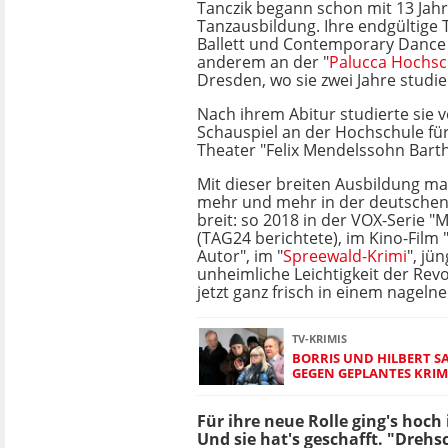
Tanczik begann schon mit 13 Jahr
Tanzausbildung. Ihre endgültige 
Ballett und Contemporary Dance e
anderem an der "
Palucca Hochsc
Dresden, wo sie zwei Jahre studie
Nach ihrem Abitur studierte sie 
Schauspiel an der Hochschule fü
Theater "Felix Mendelssohn Bart
Mit dieser breiten Ausbildung ma
mehr und mehr in der deutschen
breit: so 2018 in der VOX-Serie "
(TAG24 berichtete), im Kino-Film
Autor", im "
Spreewald-Krimi
", jün
unheimliche Leichtigkeit der Rev
jetzt ganz frisch in einem nageln
TV-KRIMIS
BORRIS UND HILBERT S
GEGEN GEPLANTES KRIM
Für ihre neue Rolle ging's hoch
Und sie hat's geschafft. "Drehs