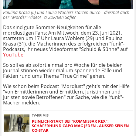
Paulina Krasa (l.) und Laura Wohlers starten durch - diesmal auch
per "Mörder"-Video! ©
ZDF/Ben Safier
Das sind gute Sommer-Neuigkeiten für alle
mordlustigen Fans: Am Mittwoch, dem 23. Juni 2021,
starteten um 17 Uhr Laura Wohlers (29) und Paulina
Krasa (31), die Macherinnen des erfolgreichen "funk"-
Podcasts, ihr neues Videoformat "Schuld & Sühne" auf
YouTube
.
So soll es ab sofort einmal pro Woche für die beiden
Journalistinnen wieder mal um spannende Fälle und
Fakten rund ums Thema "True Crime" gehen.
Wie schon beim Podcast "Mordlust" geht's mit der Hilfe
"von Ermittlerinnen und Ermittlern, Juristinnen und
Juristen sowie Betroffenen" zur Sache, wie die "funk"-
Macher melden.
TV-KRIMIS
PEINLICH-START BEI "KOMMISSAR REX":
SCHÄFERHUND CAPO MAG JEDEN - AUSSER SEINEN C
O-STAR