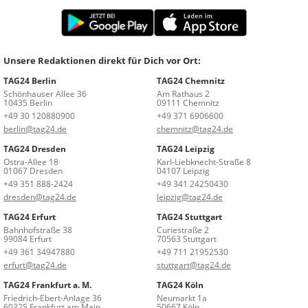
Unsere Redaktionen direkt für Dich vor Ort:
TAG24 Berlin
TAG24 Chemnitz
Schönhauser Allee 36
Am Rathaus 2
10435 Berlin
09111 Chemnitz
+49 30 120880900
+49 371 6906600
berlin@tag24.de
chemnitz@tag24.de
TAG24 Dresden
TAG24 Leipzig
Ostra-Allee 18
Karl-Liebknecht-Straße 8
01067 Dresden
04107 Leipzig
+49 351 888-2424
+49 341 24250430
dresden@tag24.de
leipzig@tag24.de
TAG24 Erfurt
TAG24 Stuttgart
Bahnhofstraße 38
Curiestraße 2
99084 Erfurt
70563 Stuttgart
+49 361 34947880
+49 711 21952530
erfurt@tag24.de
stuttgart@tag24.de
TAG24 Frankfurt a. M.
TAG24 Köln
Friedrich-Ebert-Anlage 36
Neumarkt 1a
60325 Frankfurt am Main
50667 Köln