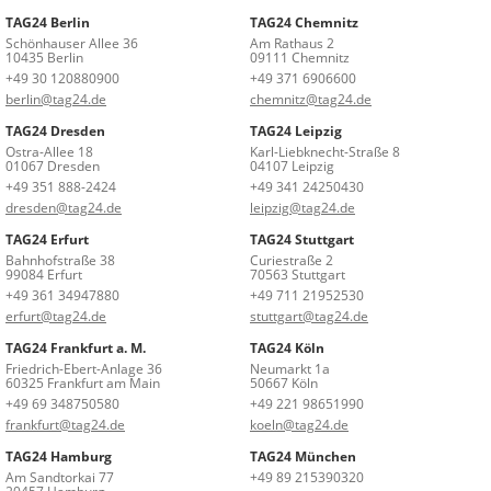
TAG24 Berlin
TAG24 Chemnitz
Schönhauser Allee 36
Am Rathaus 2
10435 Berlin
09111 Chemnitz
+49 30 120880900
+49 371 6906600
berlin@tag24.de
chemnitz@tag24.de
TAG24 Dresden
TAG24 Leipzig
Ostra-Allee 18
Karl-Liebknecht-Straße 8
01067 Dresden
04107 Leipzig
+49 351 888-2424
+49 341 24250430
dresden@tag24.de
leipzig@tag24.de
TAG24 Erfurt
TAG24 Stuttgart
Bahnhofstraße 38
Curiestraße 2
99084 Erfurt
70563 Stuttgart
+49 361 34947880
+49 711 21952530
erfurt@tag24.de
stuttgart@tag24.de
TAG24 Frankfurt a. M.
TAG24 Köln
Friedrich-Ebert-Anlage 36
Neumarkt 1a
60325 Frankfurt am Main
50667 Köln
+49 69 348750580
+49 221 98651990
frankfurt@tag24.de
koeln@tag24.de
TAG24 Hamburg
TAG24 München
Am Sandtorkai 77
+49 89 215390320