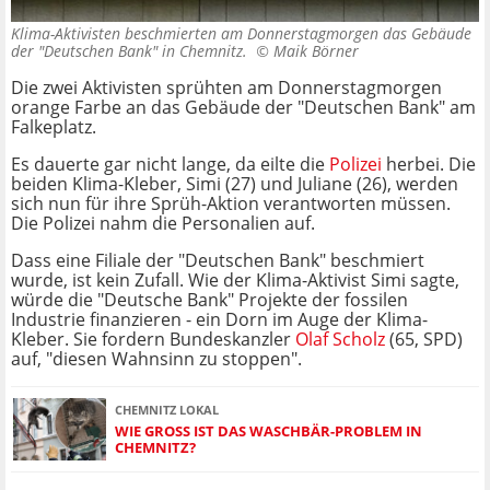
Klima-Aktivisten beschmierten am Donnerstagmorgen das Gebäude
der "Deutschen Bank" in Chemnitz. ©
Maik Börner
Die zwei Aktivisten sprühten am Donnerstagmorgen
orange Farbe an das Gebäude der "Deutschen Bank" am
Falkeplatz.
Es dauerte gar nicht lange, da eilte die
Polizei
herbei. Die
beiden Klima-Kleber, Simi (27) und Juliane (26), werden
sich nun für ihre Sprüh-Aktion verantworten müssen.
Die Polizei nahm die Personalien auf.
Dass eine Filiale der "Deutschen Bank" beschmiert
wurde, ist kein Zufall. Wie der Klima-Aktivist Simi sagte,
würde die "Deutsche Bank" Projekte der fossilen
Industrie finanzieren - ein Dorn im Auge der Klima-
Kleber. Sie fordern Bundeskanzler
Olaf Scholz
(65, SPD)
auf, "diesen Wahnsinn zu stoppen".
CHEMNITZ LOKAL
WIE GROSS IST DAS WASCHBÄR-PROBLEM IN C
HEMNITZ?