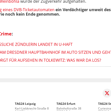
 Weinböhla
wurde der Zugverkehr aufgehalten.
g eines DVB-Ticketautomaten
ein Verdächtiger unweit des 
erie noch kein Ende genommen.
Crime
:
LICHE ZÜNDLERIN LANDET IN U-HAFT
 AM DRESDNER HAUPTBAHNHOF IM AUTO SITZEN UND GEH
RGT FÜR AUFSEHEN IN TOLKEWITZ: WAS WAR DA LOS?
TAG24 Leipzig
TAG24 Erfurt
TAG24 St
Karl-Liebknecht-Straße 8
Bahnhofstraße 38
Curiestr