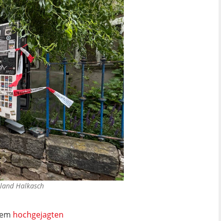
land Halkasch
inem
hochgejagten