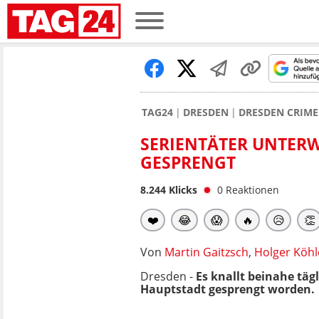
TAG24
DRESDEN
DRESDEN CRIME
SERIENTÄTER UNTERW
GESPRENGT
8.244
Klicks
0
Reaktionen
❤️
😂
😱
🔥
😥
👏
Von
Martin Gaitzsch
,
Holger Köhl
Dresden -
Es knallt beinahe täg
Hauptstadt gesprengt worden.