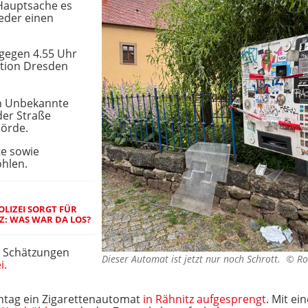
 Hauptsache es
eder einen
gegen 4.55 Uhr
ektion Dresden
n Unbekannte
der Straße
hörde.
te sowie
hlen.
LIZEI SORGT FÜR
Z: WAS WAR DA LOS?
n Schätzungen
Dieser Automat ist jetzt nur noch Schrott. ©
Ro
i.
ntag ein Zigarettenautomat
in Rähnitz aufgesprengt
. Mit e