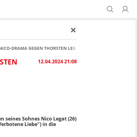
NICO-DRAMA GEGEN THORSTEN LEGAT: "DA MUSS MAN SICH N
TEN L
12.04.2024 21:08
n seines Sohnes Nico Legat (26)
Verbotene Liebe") in die