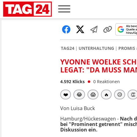
TAG24
UNTERHALTUNG
PROMIS 
YVONNE WOELKE SCHI
EGAT: "DA MUSS MA
4.592
Klicks
0
Reaktionen
❤️
😂
😱
🔥
😥
👏
Von Luisa Buck
Hamburg/Hückeswagen -
Nach d
bei "Prominent getrennt" misch
Diskussion ein.