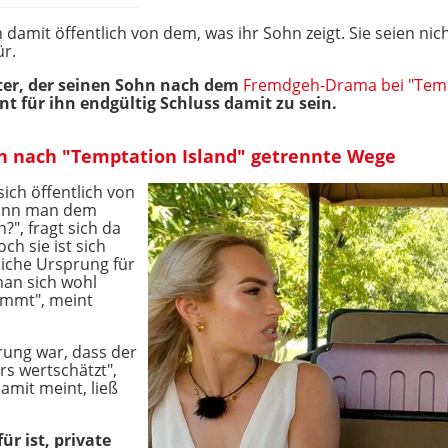
h damit öffentlich von dem, was ihr Sohn zeigt. Sie seien nich
r.
ter, der seinen Sohn nach dem
Fremdgeh-Drama bei "Temp
nt für ihn endgültig Schluss damit zu sein.
en nach "Temptation Island" getrennte Wege
sich öffentlich von
kann man dem
?", fragt sich da
h sie ist sich
liche Ursprung für
man sich wohl
ommt", meint
rung war, dass der
s wertschätzt",
amit meint, ließ
r ist, private