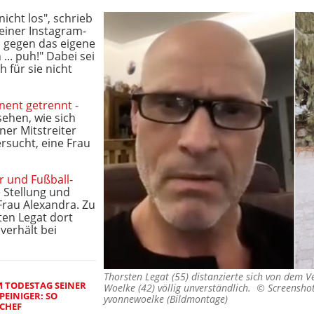
icht los", schrieb
 einer Instagram-
ch gegen das eigene
... puh!" Dabei sei
 für sie nicht
ent getrennt -
 sehen, wie sich
ner Mitstreiter
ersucht, eine Frau
r und Fußball-
e Stellung und
rau Alexandra. Zu
en Legat dort
verhält bei
Thorsten Legat (55) distanzierte sich von dem V
M TODESTAG SEINER
Woelke (42) völlig unverständlich. ©
Screenshot
PEINIGER: SO
yvonnewoelke (Bildmontage)
-CHEF