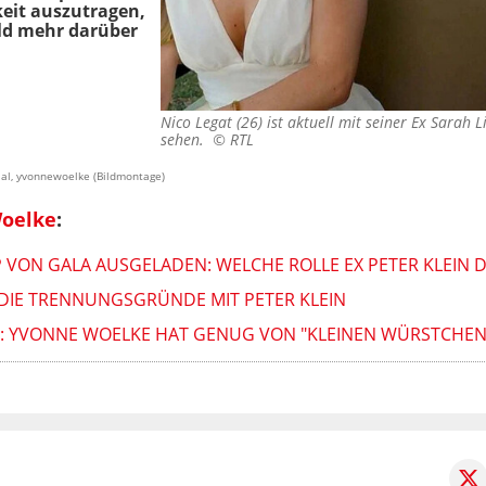
hkeit auszutragen,
ld mehr darüber
Nico Legat (26) ist aktuell mit seiner Ex Sarah 
sehen. ©
RTL
cial, yvonnewoelke (Bildmontage)
oelke
:
ON GALA AUSGELADEN: WELCHE ROLLE EX PETER KLEIN DA
DIE TRENNUNGSGRÜNDE MIT PETER KLEIN
: YVONNE WOELKE HAT GENUG VON "KLEINEN WÜRSTCHEN