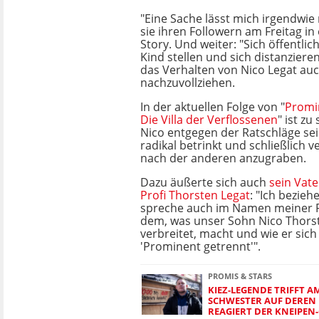
"Eine Sache lässt mich irgendwie n
sie ihren Followern am Freitag in
Story. Und weiter: "Sich öffentli
Kind stellen und sich distanzieren 
das Verhalten von Nico Legat auch
nachzuvollziehen.
In der aktuellen Folge von "
Promin
Die Villa der Verflossenen
" ist zu
Nico entgegen der Ratschläge sei
radikal betrinkt und schließlich v
nach der anderen anzugraben.
Dazu äußerte sich auch
sein Vate
Profi Thorsten Legat
: "Ich bezieh
spreche auch im Namen meiner F
dem, was unser Sohn Nico Thorst
verbreitet, macht und wie er sich 
'Prominent getrennt'".
PROMIS & STARS
KIEZ-LEGENDE TRIFFT A
SCHWESTER AUF DEREN 
REAGIERT DER KNEIPEN