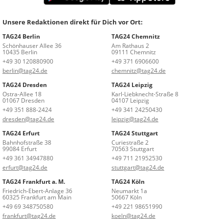
Unsere Redaktionen direkt für Dich vor Ort:
TAG24 Berlin
TAG24 Chemnitz
Schönhauser Allee 36
Am Rathaus 2
10435 Berlin
09111 Chemnitz
+49 30 120880900
+49 371 6906600
berlin@tag24.de
chemnitz@tag24.de
TAG24 Dresden
TAG24 Leipzig
Ostra-Allee 18
Karl-Liebknecht-Straße 8
01067 Dresden
04107 Leipzig
+49 351 888-2424
+49 341 24250430
dresden@tag24.de
leipzig@tag24.de
TAG24 Erfurt
TAG24 Stuttgart
Bahnhofstraße 38
Curiestraße 2
99084 Erfurt
70563 Stuttgart
+49 361 34947880
+49 711 21952530
erfurt@tag24.de
stuttgart@tag24.de
TAG24 Frankfurt a. M.
TAG24 Köln
Friedrich-Ebert-Anlage 36
Neumarkt 1a
60325 Frankfurt am Main
50667 Köln
+49 69 348750580
+49 221 98651990
frankfurt@tag24.de
koeln@tag24.de