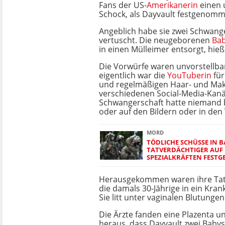
Fans der US-
Amerikanerin
einen 
Schock, als Dayvault festgenom
Angeblich habe sie zwei Schwang
vertuscht. Die neugeborenen
Ba
in einen Mülleimer entsorgt, hieß 
Die Vorwürfe waren unvorstellb
eigentlich war die
YouTuberin
für
und regelmäßigen Haar- und Make
verschiedenen Social-Media-Kanä
Schwangerschaft hatte niemand b
oder auf den Bildern oder in den
MORD
TÖDLICHE SCHÜSSE IN 
TATVERDÄCHTIGER AUF
SPEZIALKRÄFTEN FEST
Herausgekommen waren ihre Taten
die damals 30-Jährige in ein Kra
Sie litt unter vaginalen Blutungen
Die Ärzte fanden eine Plazenta 
heraus, dass Dayvault zwei Babys