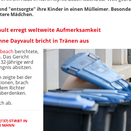
 und "entsorgte" ihre Kinder in einen Mülleimer. Besond
ltere Mädchen.
ault erregt weltweite Aufmerksamkeit
nne Dayvault bricht in Tränen aus
ebeach
berichtete,
. Das Gericht
 32-Jährige wird
ngnis absitzen.
 zeigte bei der
tionen, brach
 dem Richter
u überdenken.
ch ab.
†37) STIRBT IN
ER MANN