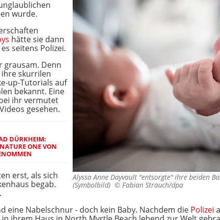
unglaublichen
men wurde.
erschaften
bys
hätte sie dann
es seitens Polizei.
ar grausam. Denn
 ihre skurrilen
-up-Tutorials auf
len bekannt. Eine
ei ihr vermutet
 Videos gesehen.
BAD DÜRKHEIM:
 NATURE ONE VON
GENOMMEN
 erst, als sich
Alyssa Anne Dayvault "entsorgte" ihre beiden B
nkenhaus begab.
(Symbolbild) ©
Fabian Strauch/dpa
.
und eine Nabelschnur - doch kein Baby. Nachdem die
Polizei
a
 in ihrem Haus in North Myrtle Beach lebend zur Welt gebra