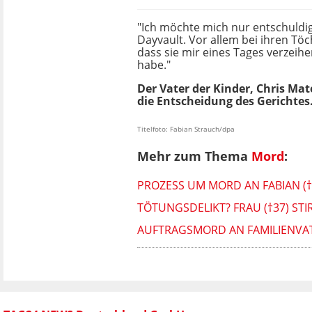
"Ich möchte mich nur entschuldig
Dayvault. Vor allem bei ihren Töch
dass sie mir eines Tages verzeihe
habe."
Der Vater der Kinder, Chris Ma
die Entscheidung des Gerichtes.
Titelfoto: Fabian Strauch/dpa
Mehr zum Thema
Mord
:
PROZESS UM MORD AN FABIAN (
TÖTUNGSDELIKT? FRAU (†37) S
AUFTRAGSMORD AN FAMILIENVATE