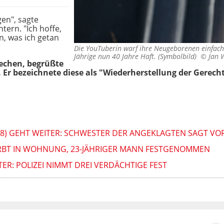
en", sagte
tern. "Ich hoffe,
n, was ich getan
Die YouTuberin warf ihre Neugeborenen einfach i
Jährige nun 40 Jahre Haft. (Symbolbild) ©
Jan 
techen, begrüßte
 Er bezeichnete diese als "Wiederherstellung der Gerecht
†8) GEHT WEITER: SCHWESTER DER ANGEKLAGTEN SAGT VO
TIRBT IN WOHNUNG, 23-JÄHRIGER MANN FESTGENOMMEN
R: POLIZEI NIMMT DREI VERDÄCHTIGE FEST