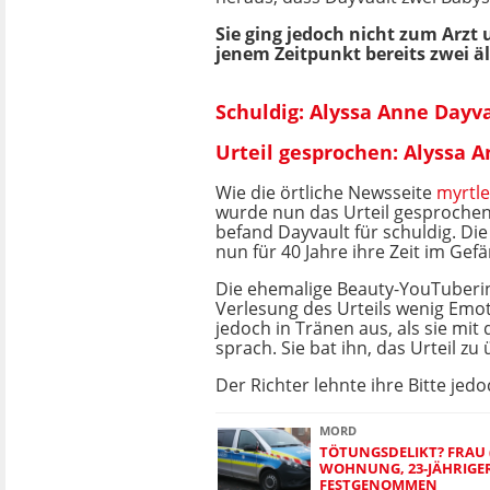
Sie ging jedoch nicht zum Arzt
jenem Zeitpunkt bereits zwei ä
Schuldig: Alyssa Anne Dayv
Urteil gesprochen: Alyssa A
Wie die örtliche Newsseite
myrtl
wurde nun das Urteil gesprochen
befand Dayvault für schuldig. Die
nun für 40 Jahre ihre Zeit im Gefä
Die ehemalige Beauty-YouTuberin
Verlesung des Urteils wenig Emo
jedoch in Tränen aus, als sie mit
sprach. Sie bat ihn, das Urteil z
Der Richter lehnte ihre Bitte jedo
MORD
TÖTUNGSDELIKT? FRAU (
WOHNUNG, 23-JÄHRIG
FESTGENOMMEN