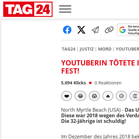
TAG24
JUSTIZ
MORD
YOUTUBERI
YOUTUBERIN TÖTETE I
FEST!
5.094
Klicks
0
Reaktionen
❤️
😂
😱
🔥
😥
👏
North Myrtle Beach (USA) -
Das U
Diese war 2018 wegen des Verd
Die 32-Jährige ist schuldig!
Im Dezember des Jahres 2018 be