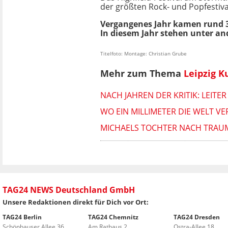
der größten Rock- und Popfestiva
Vergangenes Jahr kamen rund 3
In diesem Jahr stehen unter a
Titelfoto: Montage: Christian Grube
Mehr zum Thema
Leipzig K
NACH JAHREN DER KRITIK: LEIT
WO EIN MILLIMETER DIE WELT V
MICHAELS TOCHTER NACH TRAUMA
TAG24 NEWS Deutschland GmbH
Unsere Redaktionen direkt für Dich vor Ort:
TAG24 Berlin
TAG24 Chemnitz
TAG24 Dresden
Schönhauser Allee 36
Am Rathaus 2
Ostra-Allee 18