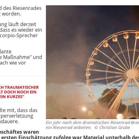
d des Riesenrades
t worden.
g läuft derzeit
dass es wieder ein
Scorpio-Sprecher
lante
ive Maßnahme" und
nach wie vor
CH TRAUMATISCHER
AT DOCH NOCH EIN
EIN KURZES"
lte mit, dass das
rperverletzung
ndauere.
Ein Jahr nach dem dramatischen Riesenrad-Bran
ein Riesenrad anbieten. ©
Christian Grube
eschäftes waren
r ersten Einschätzung zufolge war Material unterhalb de