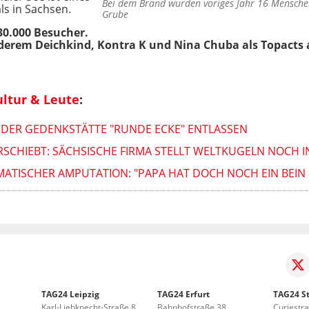
Bei dem Brand wurden voriges Jahr 16 Menschen
ls in Sachsen.
Grube
0.000 Besucher.
nderem Deichkind, Kontra K und Nina Chuba als Topact
ultur & Leute
:
ER DER GEDENKSTÄTTE "RUNDE ECKE" ENTLASSEN
ERSCHIEBT: SÄCHSISCHE FIRMA STELLT WELTKUGELN NOCH 
TISCHER AMPUTATION: "PAPA HAT DOCH NOCH EIN BEIN -
TAG24 Leipzig
TAG24 Erfurt
TAG24 St
Karl-Liebknecht-Straße 8
Bahnhofstraße 38
Curiestr