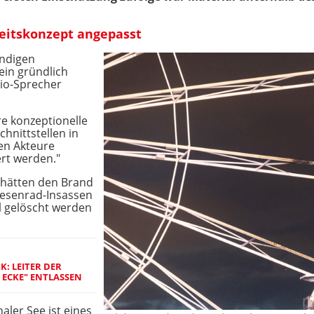
eitskonzept angepasst
ändigen
in gründlich
pio-Sprecher
e konzeptionelle
chnittstellen in
en Akteure
ert werden."
 hätten den Brand
Riesenrad-Insassen
l gelöscht werden
K: LEITER DER
ECKE" ENTLASSEN
aler See ist eines