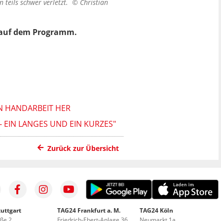
 teils schwer verletzt. ©
Christian
s auf dem Programm.
IN HANDARBEIT HER
 EIN LANGES UND EIN KURZES"
Zurück zur Übersicht
uttgart
TAG24 Frankfurt a. M.
TAG24 Köln
aße 2
Friedrich-Ebert-Anlage 36
Neumarkt 1a