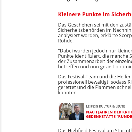
Kleinere Punkte im Sicherh
Das Geschehen sei mit den zust
Sicherheitsbehörden im Nachhine
analysiert worden, erklärte Scor
Rohde.
"Dabei wurden jedoch nur kleiner
Punkte identifiziert, die manche S
der Zusammenarbeit der einzeln
betreffen und nun gezielt optimi
Das Festival-Team und die Helfer
professionell bewältigt, sodass 
gerettet und die Flammen schnel
konnten.
LEIPZIG KULTUR & LEUTE
NACH JAHREN DER KRITI
GEDENKSTÄTTE "RUNDE 
Das Highfield-Festival am Störmth