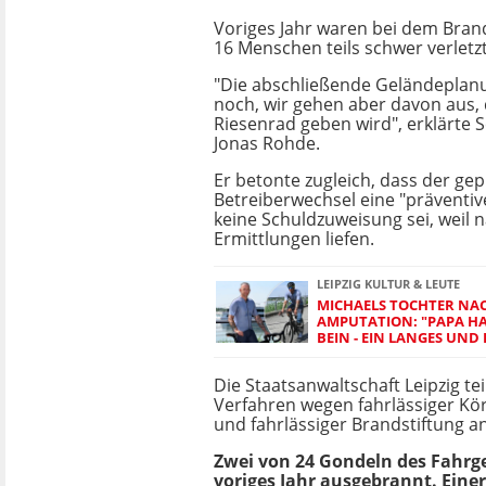
Voriges Jahr waren bei dem Bran
16 Menschen teils schwer verletz
"Die abschließende Geländeplanun
noch, wir gehen aber davon aus, 
Riesenrad geben wird", erklärte 
Jonas Rohde.
Er betonte zugleich, dass der gep
Betreiberwechsel eine "prävent
keine Schuldzuweisung sei, weil 
Ermittlungen liefen.
LEIPZIG KULTUR & LEUTE
MICHAELS TOCHTER NA
AMPUTATION: "PAPA H
BEIN - EIN LANGES UND 
Die Staatsanwaltschaft Leipzig tei
Verfahren wegen fahrlässiger Kö
und fahrlässiger Brandstiftung a
Zwei von 24 Gondeln des Fahrg
voriges Jahr ausgebrannt. Eine