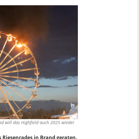
d will das Highfield auch 2025 wieder
s Riesenrades in Brand geraten.