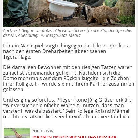
Auch seit Beginn an dabei: Christian Steyer (heute 75), der Sprecher
der MDR-Sendung. ©
imago/Star-Media
Für ein Nachspiel sorgte hingegen das Filmen der kurz
nach den ersten Dreharbeiten abgerissenen
Tigeranlage.
Die damaligen Bewohner mit den riesigen Tatzen waren
zunächst voneinander getrennt. Nachdem sich die
Dame mehrmals auf dem Rücken kugelte - ein Zeichen
ihrer Rolligkeit -, wurde sie mit ihrem Partner zusammen
gelassen.
Und es ging sofort los. Pfleger-Ikone Jörg Gräser erklärt:
"Wir versuchen einfache Worte zu nutzen, dass man
versteht, was da passiert." Sein Kollege Roland Männel
machte es tatsächlich seeehr einfach und verständlich.
ZOO LEIPZIG
IHR ENTSCHEIDET: WIE SOLL DAS LEIPZIGER