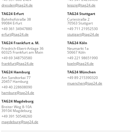
dresden@tag24.de
leipzig@tag24.de
TAG24 Erfurt
TAG24 Stuttgart
Bahnhofstraße 38
Curiestraße 2
99084 Erfurt
70563 Stuttgart
+49 361 34947880
+49 711 21952530
erfurt@tag24.de
stuttgart@tag24.de
TAG24 Frankfurt a. M.
TAG24 Köln
Friedrich-Ebert-Anlage 36
Neumarkt 1a
60325 Frankfurt am Main
50667 Köln
+49 69 348750580
+49 221 98651990
frankfurt@tag24.de
koeln@tag24.de
TAG24 Hamburg
TAG24 München
Am Sandtorkai 77
+49 89 215390320
20457 Hamburg
muenchen@tag24.de
+49 40 228608090
hamburg@tag24.de
TAG24 Magdeburg
Breiter Weg 8-10A
39104 Magdeburg
+49 391 50548260
magdeburg@tag24.de