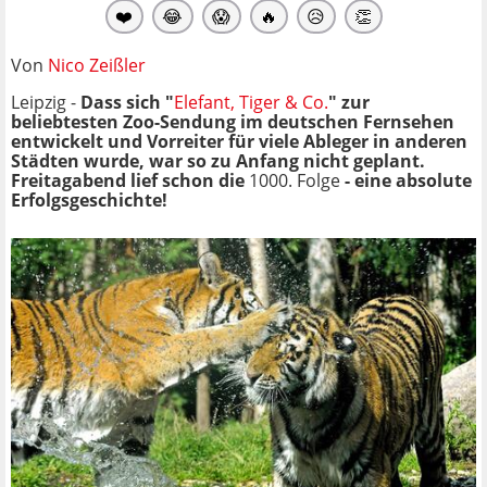
❤️
😂
😱
🔥
😥
👏
Von
Nico Zeißler
Leipzig -
Dass sich "
Elefant, Tiger & Co.
" zur
beliebtesten Zoo-Sendung im deutschen Fernsehen
entwickelt und Vorreiter für viele Ableger in anderen
Städten wurde, war so zu Anfang nicht geplant.
Freitagabend lief schon die
1000. Folge
- eine absolute
Erfolgsgeschichte!