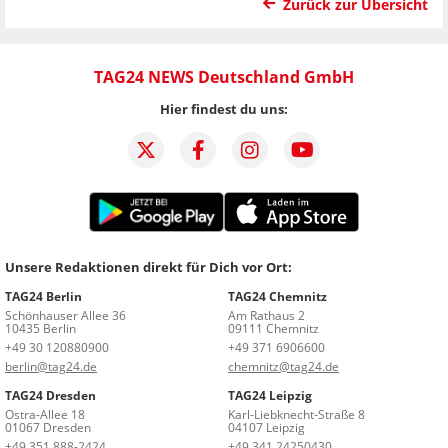
Zurück zur Übersicht
TAG24 NEWS Deutschland GmbH
Hier findest du uns:
Unsere Redaktionen direkt für Dich vor Ort:
TAG24 Berlin
TAG24 Chemnitz
Schönhauser Allee 36
Am Rathaus 2
10435 Berlin
09111 Chemnitz
+49 30 120880900
+49 371 6906600
berlin@tag24.de
chemnitz@tag24.de
TAG24 Dresden
TAG24 Leipzig
Ostra-Allee 18
Karl-Liebknecht-Straße 8
01067 Dresden
04107 Leipzig
+49 351 888-2424
+49 341 24250430