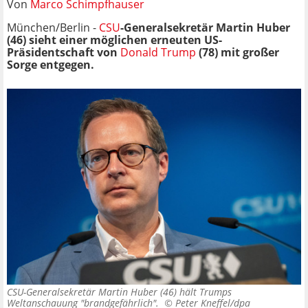
Von
Marco Schimpfhauser
München/Berlin -
CSU
-Generalsekretär Martin Huber
(46) sieht einer möglichen erneuten US-
Präsidentschaft von
Donald Trump
(78) mit großer
Sorge entgegen.
CSU-Generalsekretär Martin Huber (46) hält Trumps
Weltanschauung "brandgefährlich". ©
Peter Kneffel/dpa