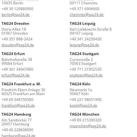
10435 Berlin
09111 Chemnitz
+49 30 120880900
+49 371 6906600
berlin@tag24.de
chemnitz@tag24.de
TAG24 Dresden
TAG24 Leipzig
Ostra-Allee 18
Karl-Liebknecht-Straße 8
01067 Dresden
04107 Leipzig
+49 351 888-2424
+49 341 24250430
dresden@tag24.de
leipzig@tag24.de
TAG24 Erfurt
TAG24 Stuttgart
Bahnhofstraße 38
Curiestraße 2
99084 Erfurt
70563 Stuttgart
+49 361 34947880
+49 711 21952530
erfurt@tag24.de
stuttgart@tag24.de
TAG24 Frankfurt a. M.
TAG24 Köln
Friedrich-Ebert-Anlage 36
Neumarkt 1a
60325 Frankfurt am Main
50667 Köln
+49 69 348750580
+49 221 98651990
frankfurt@tag24.de
koeln@tag24.de
TAG24 Hamburg
TAG24 München
Am Sandtorkai 77
+49 89 215390320
20457 Hamburg
muenchen@tag24.de
+49 40 228608090
hamburg@tag24.de