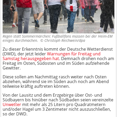
Regen statt Sommermärchen: Fußballfans müssen bei der Heim-EM
einiges durchmachen. ©
Christoph Reichwein/dpa
Zu dieser Erkenntnis kommt der Deutsche Wetterdienst
(DWD), der jetzt leider
Warnungen für Freitag und
Samstag herausgegeben hat
. Demnach drohen noch am
Freitag im Osten, Südosten und im Süden aufziehende
Gewitter.
Diese sollen am Nachmittag rasch weiter nach Osten
abziehen, während sie im Süden auch noch am Abend
teilweise kräftig auftreten können.
Von der Lausitz und dem Erzgebirge über Ost- und
Südbayern bis hinüber nach Südbaden seien vereinzelte
Unwetter
mit mehr als 25 Litern pro Quadratmetern
und/oder Hagel um 3 Zentimeter nicht auszuschließen,
so der DWD.