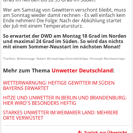
Wer am Samstag von Gewittern verschont bleibt, muss
am Sonntag wieder damit rechnen - Es will einfach kein
Ende nehmen! Die Folge: Nach der Abkühlung startet
der Juli mit einem Temperatursturz.
So erwartet der DWD am Montag 18 Grad im Norden
und maximal 24 Grad im Süden. So wird das nichts
mit einem Sommer-Neustart im nächsten Monat!
Titelfoto: Bildmontage: Robert Michael/dpa-Zentralbild/dpa, Christoph Reichwein/dpa
Mehr zum Thema
Unwetter Deutschland
:
WETTERWARNUNG: HEFTIGE GEWITTER IM SÜDEN
BAYERNS ERWARTET
HITZE UND UNWETTER IN BERLIN UND BRANDENBURG:
HIER WIRD'S BESONDERS HEFTIG
STARKES UNWETTER IM WEIMARER LAND: MEHRERE
ORTE VERWÜSTET
Zurück zur Übersicht