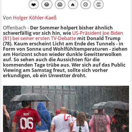
❤️
😂
😱
🔥
😥
👏
Von
Holger Köhler-Kaeß
Offenbach -
Der Sommer holpert bisher ähnlich
schwerfällig vor sich hin, wie
US-Präsident Joe Biden
(81) bei seiner ersten TV-Debatte
mit Donald Trump
(78). Kaum erscheint Licht am Ende des Tunnels - in
Form von Sonne und Wohlfühltemperaturen - ziehen
am Horizont schon wieder dunkle Gewitterwolken
auf. So sehen auch die Aussichten für die
kommenden Tage trübe aus. Wer sich auf das Public
Viewing am Samstag freut, sollte sich vorher
erkundigen, ob ein Unwetter droht.