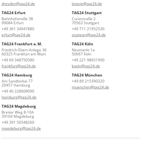
dresden@tag24.de
leipzig@tag24.de
TAG24 Erfurt
TAG24 Stuttgart
Bahnhofstraße 38
Curiestraße 2
99084 Erfurt
70563 Stuttgart
+49 361 34947880
+49 711 21952530
erfurt@tag24.de
stuttgart@tag24.de
TAG24 Frankfurt a. M.
TAG24 Köln
Friedrich-Ebert-Anlage 36
Neumarkt 1a
60325 Frankfurt am Main
50667 Köln
+49 69 348750580
+49 221 98651990
frankfurt@tag24.de
koeln@tag24.de
TAG24 Hamburg
TAG24 München
Am Sandtorkai 77
+49 89 215390320
20457 Hamburg
muenchen@tag24.de
+49 40 228608090
hamburg@tag24.de
TAG24 Magdeburg
Breiter Weg 8-10A
39104 Magdeburg
+49 391 50548260
magdeburg@tag24.de