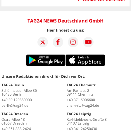
TAG24 NEWS Deutschland GmbH
Hier findest du uns:
Unsere Redaktionen direkt für Dich vor Ort:
TAG24 Berlin
TAG24 Chemnitz
Schönhauser Allee 36
Am Rathaus 2
10435 Berlin
09111 Chemnitz
+49 30 120880900
+49 371 6906600
berlin@tag24.de
chemnitz@tag24.de
TAG24 Dresden
TAG24 Leipzig
Ostra-Allee 18
Karl-Liebknecht-Straße 8
01067 Dresden
04107 Leipzig
+49 351 888-2424
+49 341 24250430