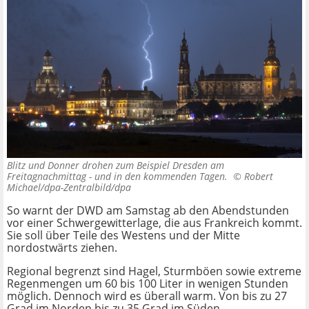
Blitz und Donner drohen zum Beispiel Dresden am
Freitagnachmittag - und in den kommenden Tagen. ©
Robert
Michael/dpa-Zentralbild/dpa
So warnt der DWD am Samstag ab den Abendstunden
vor einer Schwergewitterlage, die aus Frankreich kommt.
Sie soll über Teile des Westens und der Mitte
nordostwärts ziehen.
Regional begrenzt sind Hagel, Sturmböen sowie extreme
Regenmengen um 60 bis 100 Liter in wenigen Stunden
möglich. Dennoch wird es überall warm. Von bis zu 27
Grad im Norden bis zu 35 Grad im Süden.