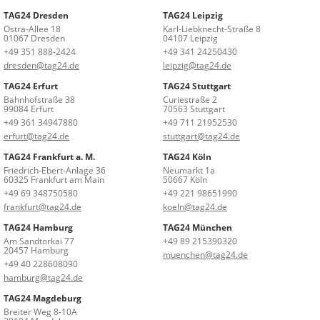
TAG24 Dresden
TAG24 Leipzig
Ostra-Allee 18
Karl-Liebknecht-Straße 8
01067 Dresden
04107 Leipzig
+49 351 888-2424
+49 341 24250430
dresden@tag24.de
leipzig@tag24.de
TAG24 Erfurt
TAG24 Stuttgart
Bahnhofstraße 38
Curiestraße 2
99084 Erfurt
70563 Stuttgart
+49 361 34947880
+49 711 21952530
erfurt@tag24.de
stuttgart@tag24.de
TAG24 Frankfurt a. M.
TAG24 Köln
Friedrich-Ebert-Anlage 36
Neumarkt 1a
60325 Frankfurt am Main
50667 Köln
+49 69 348750580
+49 221 98651990
frankfurt@tag24.de
koeln@tag24.de
TAG24 Hamburg
TAG24 München
Am Sandtorkai 77
+49 89 215390320
20457 Hamburg
muenchen@tag24.de
+49 40 228608090
hamburg@tag24.de
TAG24 Magdeburg
Breiter Weg 8-10A