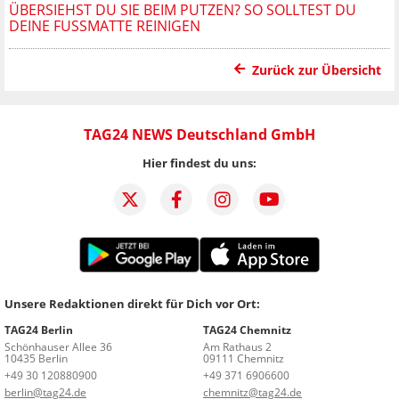
ÜBERSIEHST DU SIE BEIM PUTZEN? SO SOLLTEST DU
DEINE FUSSMATTE REINIGEN
Zurück zur Übersicht
TAG24 NEWS Deutschland GmbH
Hier findest du uns:
Unsere Redaktionen direkt für Dich vor Ort:
TAG24 Berlin
TAG24 Chemnitz
Schönhauser Allee 36
Am Rathaus 2
10435 Berlin
09111 Chemnitz
+49 30 120880900
+49 371 6906600
berlin@tag24.de
chemnitz@tag24.de