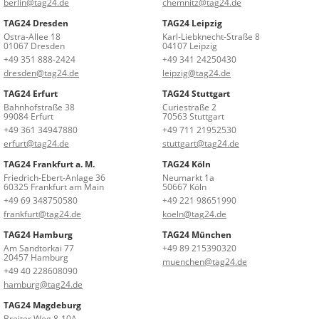
berlin@tag24.de
chemnitz@tag24.de
TAG24 Dresden
TAG24 Leipzig
Ostra-Allee 18
Karl-Liebknecht-Straße 8
01067 Dresden
04107 Leipzig
+49 351 888-2424
+49 341 24250430
dresden@tag24.de
leipzig@tag24.de
TAG24 Erfurt
TAG24 Stuttgart
Bahnhofstraße 38
Curiestraße 2
99084 Erfurt
70563 Stuttgart
+49 361 34947880
+49 711 21952530
erfurt@tag24.de
stuttgart@tag24.de
TAG24 Frankfurt a. M.
TAG24 Köln
Friedrich-Ebert-Anlage 36
Neumarkt 1a
60325 Frankfurt am Main
50667 Köln
+49 69 348750580
+49 221 98651990
frankfurt@tag24.de
koeln@tag24.de
TAG24 Hamburg
TAG24 München
Am Sandtorkai 77
+49 89 215390320
20457 Hamburg
muenchen@tag24.de
+49 40 228608090
hamburg@tag24.de
TAG24 Magdeburg
Breiter Weg 8-10A