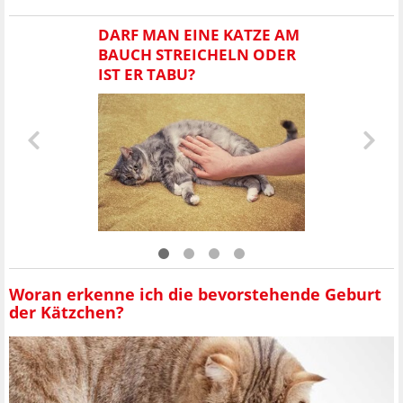
DARF MAN EINE KATZE AM
BAUCH STREICHELN ODER
IST ER TABU?
Woran erkenne ich die bevorstehende Geburt
der Kätzchen?